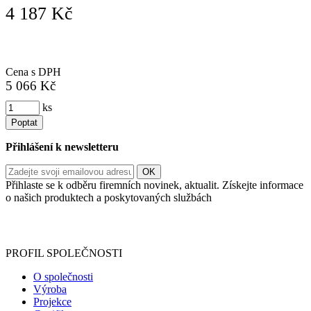
4 187 Kč
Cena s DPH
5 066 Kč
ks
Poptat
Přihlášení k newsletteru
Přihlaste se k odběru firemních novinek, aktualit. Získejte informace
o našich produktech a poskytovaných službách
Informace o zpracování vašich osobních údajů, které jste do
registračního formuláře vyplnili, naleznete
zde
.
PROFIL SPOLEČNOSTI
O společnosti
Výroba
Projekce