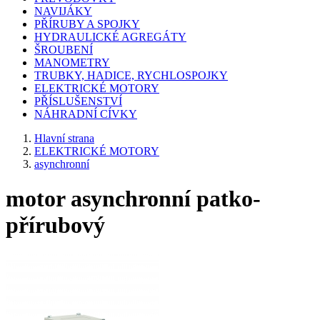
NAVIJÁKY
PŘÍRUBY A SPOJKY
HYDRAULICKÉ AGREGÁTY
ŠROUBENÍ
MANOMETRY
TRUBKY, HADICE, RYCHLOSPOJKY
ELEKTRICKÉ MOTORY
PŘÍSLUŠENSTVÍ
NÁHRADNÍ CÍVKY
Hlavní strana
ELEKTRICKÉ MOTORY
asynchronní
motor asynchronní patko-
přírubový