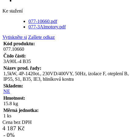
Ke stažení
077-10660.pdf
077-3Almotory.pdf
Vytiskněte si
Zašlete odkaz
Kód produktu:
077.10660
Číslo části:
3A90L-4 B35
Název prod. řady:
1,5kW, 4P-1420ot., 230VD/400VY, 50Hz, izolace F, oteplení B,
IP55, S1, B35, IE3, hliníková kostra
Skladem:
NE
Hmotnost:
15.8 kg
Měrná jednotka:
1 ks
Cena bez DPH
4 187 Kč
- 0%