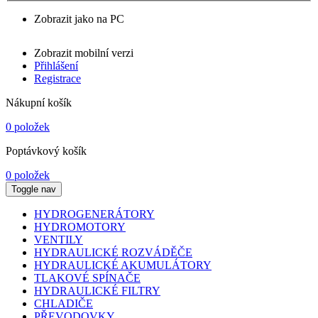
Zobrazit jako na PC
Zobrazit mobilní verzi
Přihlášení
Registrace
Nákupní košík
0 položek
Poptávkový košík
0 položek
Toggle nav
HYDROGENERÁTORY
HYDROMOTORY
VENTILY
HYDRAULICKÉ ROZVÁDĚČE
HYDRAULICKÉ AKUMULÁTORY
TLAKOVÉ SPÍNAČE
HYDRAULICKÉ FILTRY
CHLADIČE
PŘEVODOVKY