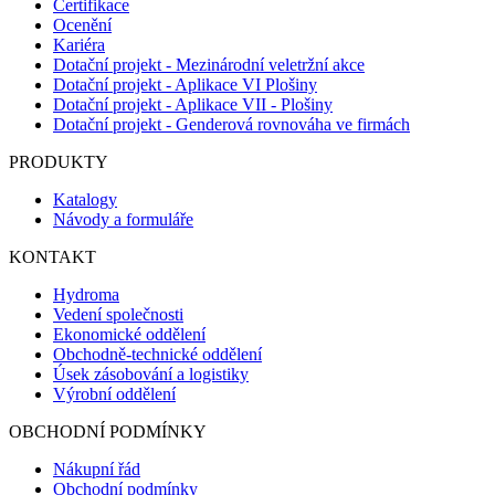
Certifikace
Ocenění
Kariéra
Dotační projekt - Mezinárodní veletržní akce
Dotační projekt - Aplikace VI Plošiny
Dotační projekt - Aplikace VII - Plošiny
Dotační projekt - Genderová rovnováha ve firmách
PRODUKTY
Katalogy
Návody a formuláře
KONTAKT
Hydroma
Vedení společnosti
Ekonomické oddělení
Obchodně-technické oddělení
Úsek zásobování a logistiky
Výrobní oddělení
OBCHODNÍ PODMÍNKY
Nákupní řád
Obchodní podmínky