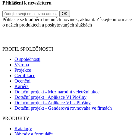
Přihlášení k newsletteru
Přihlaste se k odběru firemních novinek, aktualit. Získejte informace
o našich produktech a poskytovaných službách
Informace o zpracování vašich osobních údajů, které jste do
registračního formuláře vyplnili, naleznete
zde
.
PROFIL SPOLEČNOSTI
O společnosti
Výroba
Projekce
Certifikace
Ocenění
Kariéra
Dotační projekt - Mezinárodní veletržní akce
Dotační projekt - Aplikace VI Plošiny
Dotační projekt - Aplikace VII - Plošiny
Dotační projekt - Genderová rovnováha ve firmách
PRODUKTY
Katalogy
Návody a formuláře