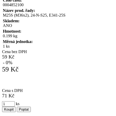
Číslo části:
0004852100
Název prod. řady:
M25S (M36x2), 24-N-S25, E341-25S
Skladem:
ANO
Hmotnost:
0.199 kg
Měrná jednotka:
1 ks
Cena bez DPH
59 Kč
- 0%
59 Kč
Cena s DPH
71 Kč
ks
Koupit
Poptat