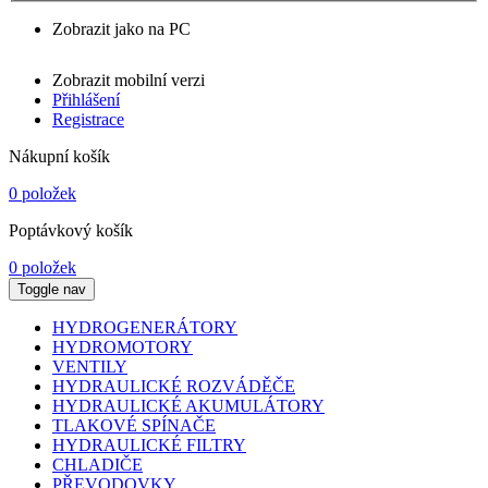
Zobrazit jako na PC
Zobrazit mobilní verzi
Přihlášení
Registrace
Nákupní košík
0 položek
Poptávkový košík
0 položek
Toggle nav
HYDROGENERÁTORY
HYDROMOTORY
VENTILY
HYDRAULICKÉ ROZVÁDĚČE
HYDRAULICKÉ AKUMULÁTORY
TLAKOVÉ SPÍNAČE
HYDRAULICKÉ FILTRY
CHLADIČE
PŘEVODOVKY