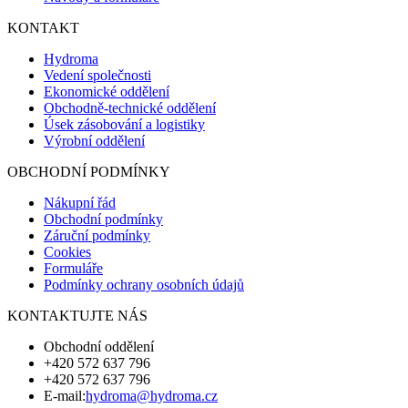
KONTAKT
Hydroma
Vedení společnosti
Ekonomické oddělení
Obchodně-technické oddělení
Úsek zásobování a logistiky
Výrobní oddělení
OBCHODNÍ PODMÍNKY
Nákupní řád
Obchodní podmínky
Záruční podmínky
Cookies
Formuláře
Podmínky ochrany osobních údajů
KONTAKTUJTE NÁS
Obchodní oddělení
+420 572 637 796
+420 572 637 796
E-mail:
hydroma@hydroma.cz