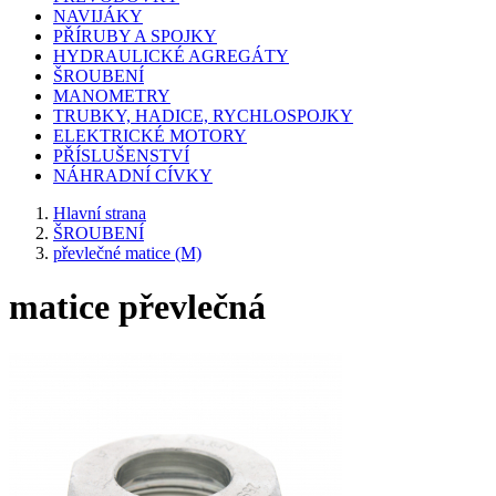
NAVIJÁKY
PŘÍRUBY A SPOJKY
HYDRAULICKÉ AGREGÁTY
ŠROUBENÍ
MANOMETRY
TRUBKY, HADICE, RYCHLOSPOJKY
ELEKTRICKÉ MOTORY
PŘÍSLUŠENSTVÍ
NÁHRADNÍ CÍVKY
Hlavní strana
ŠROUBENÍ
převlečné matice (M)
matice převlečná