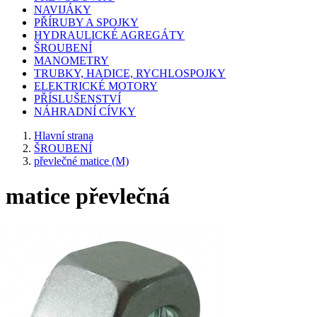
NAVIJÁKY
PŘÍRUBY A SPOJKY
HYDRAULICKÉ AGREGÁTY
ŠROUBENÍ
MANOMETRY
TRUBKY, HADICE, RYCHLOSPOJKY
ELEKTRICKÉ MOTORY
PŘÍSLUŠENSTVÍ
NÁHRADNÍ CÍVKY
Hlavní strana
ŠROUBENÍ
převlečné matice (M)
matice převlečná