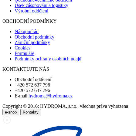
Úsek zásobování a logistiky
Výrobní oddělení
OBCHODNÍ PODMÍNKY
Nákupní řád
Obchodní podmínky
Záruční podmínky
Cookies
Formuláře
Podmínky ochrany osobních údajů
KONTAKTUJTE NÁS
Obchodní oddělení
+420 572 637 796
+420 572 637 796
E-mail:
hydroma@hydroma.cz
Copyright © 2016; HYDROMA, s.r.o.; všechna práva vyhrazena
e-shop
Kontakty