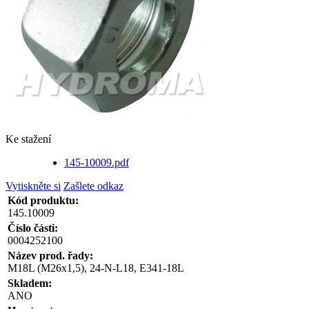
Ke stažení
145-10009.pdf
Vytiskněte si
Zašlete odkaz
Kód produktu:
145.10009
Číslo části:
0004252100
Název prod. řady:
M18L (M26x1,5), 24-N-L18, E341-18L
Skladem:
ANO