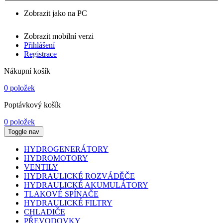
Zobrazit jako na PC
Zobrazit mobilní verzi
Přihlášení
Registrace
Nákupní košík
0 položek
Poptávkový košík
0 položek
Toggle nav
HYDROGENERÁTORY
HYDROMOTORY
VENTILY
HYDRAULICKÉ ROZVÁDĚČE
HYDRAULICKÉ AKUMULÁTORY
TLAKOVÉ SPÍNAČE
HYDRAULICKÉ FILTRY
CHLADIČE
PŘEVODOVKY