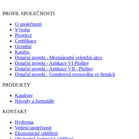
registračního formuláře vyplnili, naleznete
zde
.
PROFIL SPOLEČNOSTI
O společnosti
Výroba
Projekce
Certifikace
Ocenění
Kariéra
Dotační projekt - Mezinárodní veletržní akce
Dotační projekt - Aplikace VI Plošiny
Dotační projekt - Aplikace VII - Plošiny
Dotační projekt - Genderová rovnováha ve firmách
PRODUKTY
Katalogy
Návody a formuláře
KONTAKT
Hydroma
Vedení společnosti
Ekonomické oddělení
Obchodně-technické oddělení