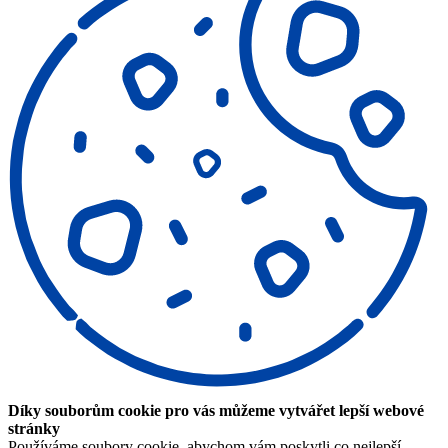
Díky souborům cookie pro vás můžeme vytvářet lepší webové
stránky
Používáme soubory cookie, abychom vám poskytli co nejlepší