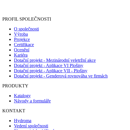
Informace o zpracování vašich osobních údajů, které jste do
registračního formuláře vyplnili, naleznete
zde
.
PROFIL SPOLEČNOSTI
O společnosti
Výroba
Projekce
Certifikace
Ocenění
Kariéra
Dotační projekt - Mezinárodní veletržní akce
Dotační projekt - Aplikace VI Plošiny
Dotační projekt - Aplikace VII - Plošiny
Dotační projekt - Genderová rovnováha ve firmách
PRODUKTY
Katalogy
Návody a formuláře
KONTAKT
Hydroma
Vedení společnosti