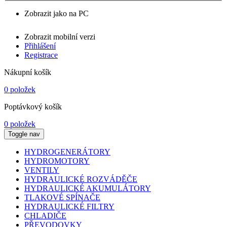
Zobrazit jako na PC
Zobrazit mobilní verzi
Přihlášení
Registrace
Nákupní košík
0 položek
Poptávkový košík
0 položek
Toggle nav
HYDROGENERÁTORY
HYDROMOTORY
VENTILY
HYDRAULICKÉ ROZVÁDĚČE
HYDRAULICKÉ AKUMULÁTORY
TLAKOVÉ SPÍNAČE
HYDRAULICKÉ FILTRY
CHLADIČE
PŘEVODOVKY