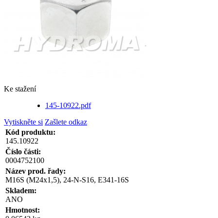
Ke stažení
145-10922.pdf
Vytiskněte si
Zašlete odkaz
Kód produktu:
145.10922
Číslo části:
0004752100
Název prod. řady:
M16S (M24x1,5), 24-N-S16, E341-16S
Skladem:
ANO
Hmotnost: