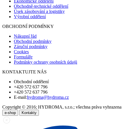
Ekonomické oddělení
Obchodně-technické oddělení
Úsek zásobování a logistiky
Výrobní oddělení
OBCHODNÍ PODMÍNKY
Nákupní řád
Obchodní podmínky
Záruční podmínky
Cookies
Formuláře
Podmínky ochrany osobních údajů
KONTAKTUJTE NÁS
Obchodní oddělení
+420 572 637 796
+420 572 637 796
E-mail:
hydroma@hydroma.cz
Copyright © 2016; HYDROMA, s.r.o.; všechna práva vyhrazena
e-shop
Kontakty