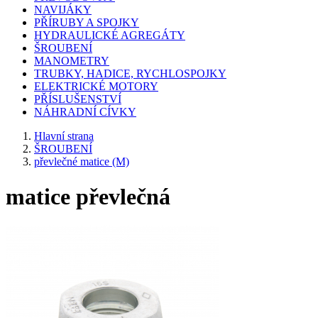
NAVIJÁKY
PŘÍRUBY A SPOJKY
HYDRAULICKÉ AGREGÁTY
ŠROUBENÍ
MANOMETRY
TRUBKY, HADICE, RYCHLOSPOJKY
ELEKTRICKÉ MOTORY
PŘÍSLUŠENSTVÍ
NÁHRADNÍ CÍVKY
Hlavní strana
ŠROUBENÍ
převlečné matice (M)
matice převlečná