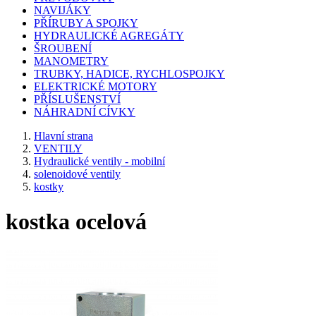
NAVIJÁKY
PŘÍRUBY A SPOJKY
HYDRAULICKÉ AGREGÁTY
ŠROUBENÍ
MANOMETRY
TRUBKY, HADICE, RYCHLOSPOJKY
ELEKTRICKÉ MOTORY
PŘÍSLUŠENSTVÍ
NÁHRADNÍ CÍVKY
Hlavní strana
VENTILY
Hydraulické ventily - mobilní
solenoidové ventily
kostky
kostka ocelová