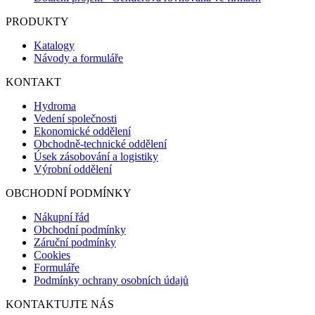
PRODUKTY
Katalogy
Návody a formuláře
KONTAKT
Hydroma
Vedení společnosti
Ekonomické oddělení
Obchodně-technické oddělení
Úsek zásobování a logistiky
Výrobní oddělení
OBCHODNÍ PODMÍNKY
Nákupní řád
Obchodní podmínky
Záruční podmínky
Cookies
Formuláře
Podmínky ochrany osobních údajů
KONTAKTUJTE NÁS