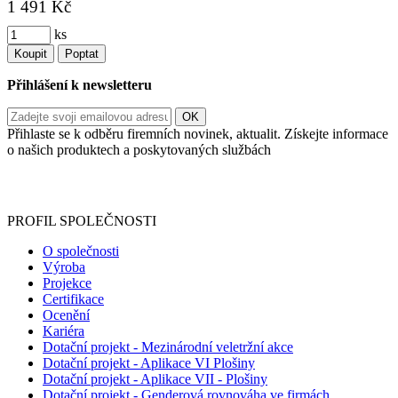
1 491 Kč
ks
Koupit
Poptat
Přihlášení k newsletteru
Přihlaste se k odběru firemních novinek, aktualit. Získejte informace
o našich produktech a poskytovaných službách
Informace o zpracování vašich osobních údajů, které jste do
registračního formuláře vyplnili, naleznete
zde
.
PROFIL SPOLEČNOSTI
O společnosti
Výroba
Projekce
Certifikace
Ocenění
Kariéra
Dotační projekt - Mezinárodní veletržní akce
Dotační projekt - Aplikace VI Plošiny
Dotační projekt - Aplikace VII - Plošiny
Dotační projekt - Genderová rovnováha ve firmách