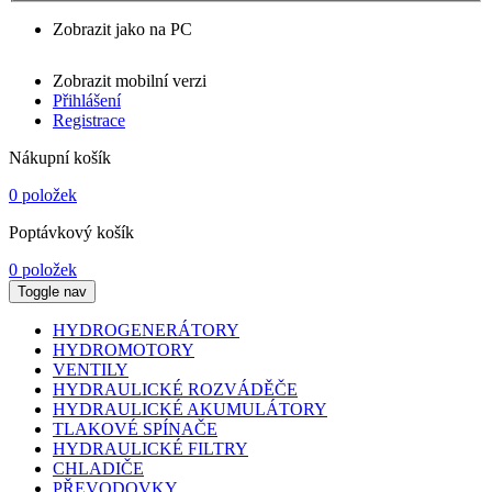
Zobrazit jako na PC
Zobrazit mobilní verzi
Přihlášení
Registrace
Nákupní košík
0 položek
Poptávkový košík
0 položek
Toggle nav
HYDROGENERÁTORY
HYDROMOTORY
VENTILY
HYDRAULICKÉ ROZVÁDĚČE
HYDRAULICKÉ AKUMULÁTORY
TLAKOVÉ SPÍNAČE
HYDRAULICKÉ FILTRY
CHLADIČE
PŘEVODOVKY