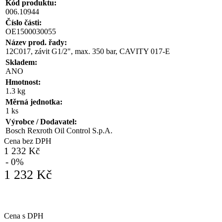
Kód produktu:
006.10944
Číslo části:
OE1500030055
Název prod. řady:
12C017, závit G1/2", max. 350 bar, CAVITY 017-E
Skladem:
ANO
Hmotnost:
1.3 kg
Měrná jednotka:
1 ks
Výrobce / Dodavatel:
Bosch Rexroth Oil Control S.p.A.
Cena bez DPH
1 232 Kč
- 0%
1 232 Kč
Cena s DPH