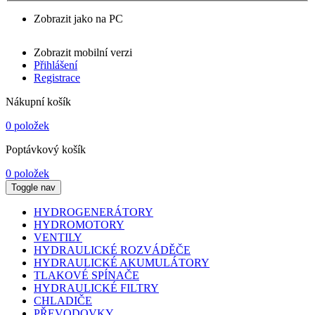
Zobrazit jako na PC
Zobrazit mobilní verzi
Přihlášení
Registrace
Nákupní košík
0 položek
Poptávkový košík
0 položek
Toggle nav
HYDROGENERÁTORY
HYDROMOTORY
VENTILY
HYDRAULICKÉ ROZVÁDĚČE
HYDRAULICKÉ AKUMULÁTORY
TLAKOVÉ SPÍNAČE
HYDRAULICKÉ FILTRY
CHLADIČE
PŘEVODOVKY