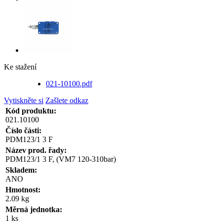
Ke stažení
021-10100.pdf
Vytiskněte si
Zašlete odkaz
Kód produktu:
021.10100
Číslo části:
PDM123/1 3 F
Název prod. řady:
PDM123/1 3 F, (VM7 120-310bar)
Skladem:
ANO
Hmotnost:
2.09 kg
Měrná jednotka:
1 ks