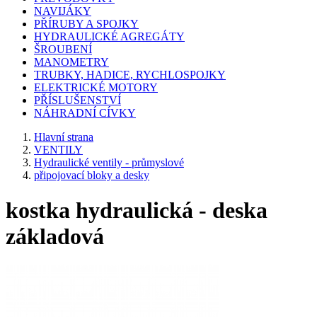
NAVIJÁKY
PŘÍRUBY A SPOJKY
HYDRAULICKÉ AGREGÁTY
ŠROUBENÍ
MANOMETRY
TRUBKY, HADICE, RYCHLOSPOJKY
ELEKTRICKÉ MOTORY
PŘÍSLUŠENSTVÍ
NÁHRADNÍ CÍVKY
Hlavní strana
VENTILY
Hydraulické ventily - průmyslové
připojovací bloky a desky
kostka hydraulická - deska
základová