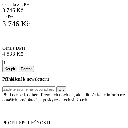
Cena bez DPH
3 746 Kč
- 0%
3 746 Kč
Cena s DPH
4 533 Kč
ks
Koupit
Poptat
Přihlášení k newsletteru
Přihlaste se k odběru firemních novinek, aktualit. Získejte informace
o našich produktech a poskytovaných službách
Informace o zpracování vašich osobních údajů, které jste do
registračního formuláře vyplnili, naleznete
zde
.
PROFIL SPOLEČNOSTI