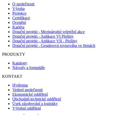
O společnosti
Výroba
Projekce
Certifikace
Ocenění
Kariéra
Dotační projekt - Mezinárodní veletržní akce
Dotační projekt - Aplikace VI Plošiny
Dotační projekt - Aplikace VII - Plošiny
Dotační projekt - Genderová rovnováha ve firmách
PRODUKTY
Katalogy
Návody a formuláře
KONTAKT
Hydroma
Vedení společnosti
Ekonomické oddělení
Obchodně-technické oddělení
Úsek zásobování a logistiky
Výrobní oddělení