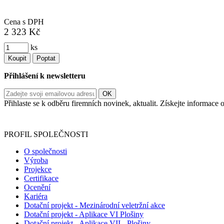
Cena s DPH
2 323 Kč
ks
Koupit
Poptat
Přihlášení k newsletteru
Přihlaste se k odběru firemních novinek, aktualit. Získejte informac
Informace o zpracování vašich osobních údajů, které jste do r
PROFIL SPOLEČNOSTI
O společnosti
Výroba
Projekce
Certifikace
Ocenění
Kariéra
Dotační projekt - Mezinárodní veletržní akce
Dotační projekt - Aplikace VI Plošiny
Dotační projekt - Aplikace VII - Plošiny