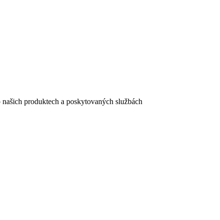
e o našich produktech a poskytovaných službách
egistračního formuláře vyplnili, naleznete
zde
.