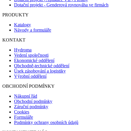
Dotační projekt - Genderová rovnováha ve firmách
PRODUKTY
Katalogy
Návody a formuláře
KONTAKT
Hydroma
Vedení společnosti
Ekonomické oddělení
Obchodně-technické oddělení
Úsek zásobování a logistiky
Výrobní oddělení
OBCHODNÍ PODMÍNKY
Nákupní řád
Obchodní podmínky
Záruční podmínky
Cookies
Formuláře
Podmínky ochrany osobních údajů