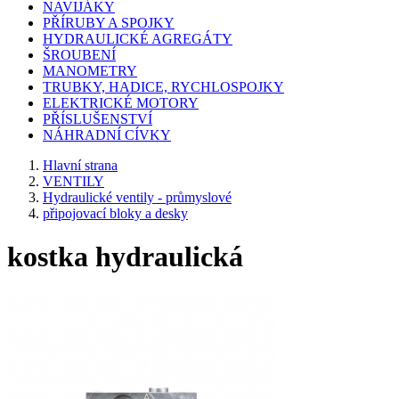
NAVIJÁKY
PŘÍRUBY A SPOJKY
HYDRAULICKÉ AGREGÁTY
ŠROUBENÍ
MANOMETRY
TRUBKY, HADICE, RYCHLOSPOJKY
ELEKTRICKÉ MOTORY
PŘÍSLUŠENSTVÍ
NÁHRADNÍ CÍVKY
Hlavní strana
VENTILY
Hydraulické ventily - průmyslové
připojovací bloky a desky
kostka hydraulická