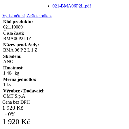
021-BMA06P2L.pdf
Vytiskněte si
Zašlete odkaz
Kód produktu:
021.10089
Číslo části:
BMA06P2L1Z
Název prod. řady:
BMA 06 P 2 L 1 Z
Skladem:
ANO
Hmotnost:
1.404 kg
Měrná jednotka:
1 ks
Výrobce / Dodavatel:
OMT S.p.A.
Cena bez DPH
1 920 Kč
- 0%
1 920 Kč