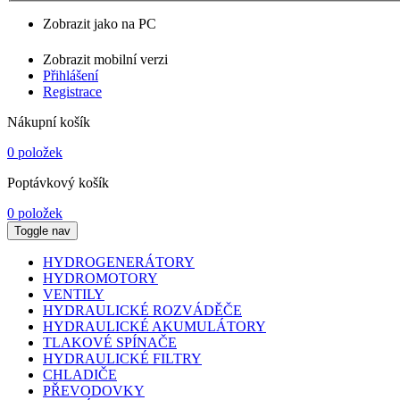
Zobrazit jako na PC
Zobrazit mobilní verzi
Přihlášení
Registrace
Nákupní košík
0 položek
Poptávkový košík
0 položek
Toggle nav
HYDROGENERÁTORY
HYDROMOTORY
VENTILY
HYDRAULICKÉ ROZVÁDĚČE
HYDRAULICKÉ AKUMULÁTORY
TLAKOVÉ SPÍNAČE
HYDRAULICKÉ FILTRY
CHLADIČE
PŘEVODOVKY