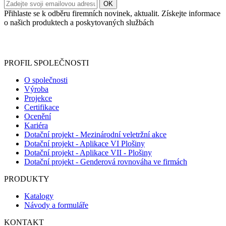
Přihlaste se k odběru firemních novinek, aktualit. Získejte informace
o našich produktech a poskytovaných službách
Informace o zpracování vašich osobních údajů, které jste do
registračního formuláře vyplnili, naleznete
zde
.
PROFIL SPOLEČNOSTI
O společnosti
Výroba
Projekce
Certifikace
Ocenění
Kariéra
Dotační projekt - Mezinárodní veletržní akce
Dotační projekt - Aplikace VI Plošiny
Dotační projekt - Aplikace VII - Plošiny
Dotační projekt - Genderová rovnováha ve firmách
PRODUKTY
Katalogy
Návody a formuláře
KONTAKT