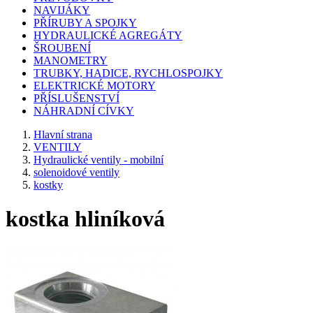
NAVIJÁKY
PŘÍRUBY A SPOJKY
HYDRAULICKÉ AGREGÁTY
ŠROUBENÍ
MANOMETRY
TRUBKY, HADICE, RYCHLOSPOJKY
ELEKTRICKÉ MOTORY
PŘÍSLUŠENSTVÍ
NÁHRADNÍ CÍVKY
Hlavní strana
VENTILY
Hydraulické ventily - mobilní
solenoidové ventily
kostky
kostka hliníková