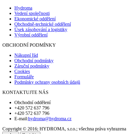
Hydroma
Vedení společnosti
Ekonomické oddělení
Obchodně-technické oddělení
Úsek zásobování a logistiky
Výrobní oddělení
OBCHODNÍ PODMÍNKY
Nákupní řád
Obchodní podmínky
Záruční podmínky
Cookies
Formuláře
Podmínky ochrany osobních údajů
KONTAKTUJTE NÁS
Obchodní oddělení
+420 572 637 796
+420 572 637 796
E-mail:
hydroma@hydroma.cz
Copyright © 2016; HYDROMA, s.r.o.; všechna práva vyhrazena