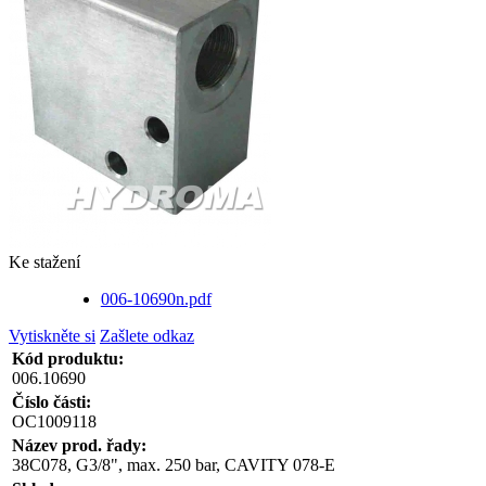
Ke stažení
006-10690n.pdf
Vytiskněte si
Zašlete odkaz
Kód produktu:
006.10690
Číslo části:
OC1009118
Název prod. řady:
38C078, G3/8", max. 250 bar, CAVITY 078-E