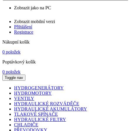
Zobrazit jako na PC
Zobrazit mobilní verzi
Přihlášení
Registrace
Nákupní košík
0 položek
Poptávkový košík
0 položek
Toggle nav
HYDROGENERÁTORY
HYDROMOTORY
VENTILY
HYDRAULICKÉ ROZVÁDĚČE
HYDRAULICKÉ AKUMULÁTORY
TLAKOVÉ SPÍNAČE
HYDRAULICKÉ FILTRY
CHLADIČE
PŘEVODOVKY