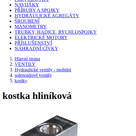
NAVIJÁKY
PŘÍRUBY A SPOJKY
HYDRAULICKÉ AGREGÁTY
ŠROUBENÍ
MANOMETRY
TRUBKY, HADICE, RYCHLOSPOJKY
ELEKTRICKÉ MOTORY
PŘÍSLUŠENSTVÍ
NÁHRADNÍ CÍVKY
Hlavní strana
VENTILY
Hydraulické ventily - mobilní
solenoidové ventily
kostky
kostka hliníková