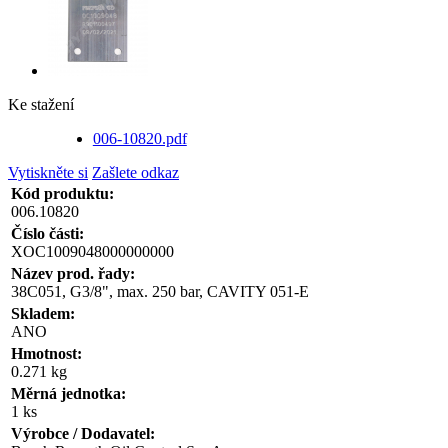
Ke stažení
006-10820.pdf
Vytiskněte si
Zašlete odkaz
Kód produktu:
006.10820
Číslo části:
XOC1009048000000000
Název prod. řady:
38C051, G3/8", max. 250 bar, CAVITY 051-E
Skladem:
ANO
Hmotnost:
0.271 kg
Měrná jednotka:
1 ks
Výrobce / Dodavatel: