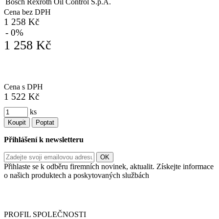
Bosch Rexroth Oil Control S.p.A.
Cena bez DPH
1 258 Kč
- 0%
1 258 Kč
Cena s DPH
1 522 Kč
ks
Koupit
Poptat
Přihlášení k newsletteru
Přihlaste se k odběru firemních novinek, aktualit. Získejte informace
o našich produktech a poskytovaných službách
Informace o zpracování vašich osobních údajů, které jste do
registračního formuláře vyplnili, naleznete
zde
.
PROFIL SPOLEČNOSTI