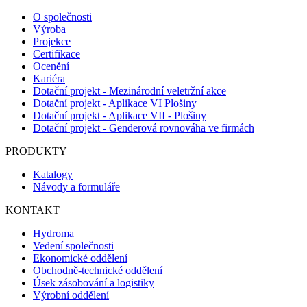
O společnosti
Výroba
Projekce
Certifikace
Ocenění
Kariéra
Dotační projekt - Mezinárodní veletržní akce
Dotační projekt - Aplikace VI Plošiny
Dotační projekt - Aplikace VII - Plošiny
Dotační projekt - Genderová rovnováha ve firmách
PRODUKTY
Katalogy
Návody a formuláře
KONTAKT
Hydroma
Vedení společnosti
Ekonomické oddělení
Obchodně-technické oddělení
Úsek zásobování a logistiky
Výrobní oddělení