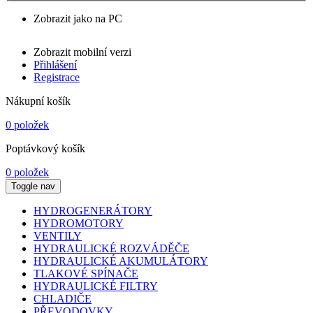
Zobrazit jako na PC
Zobrazit mobilní verzi
Přihlášení
Registrace
Nákupní košík
0 položek
Poptávkový košík
0 položek
Toggle nav
HYDROGENERÁTORY
HYDROMOTORY
VENTILY
HYDRAULICKÉ ROZVÁDĚČE
HYDRAULICKÉ AKUMULÁTORY
TLAKOVÉ SPÍNAČE
HYDRAULICKÉ FILTRY
CHLADIČE
PŘEVODOVKY