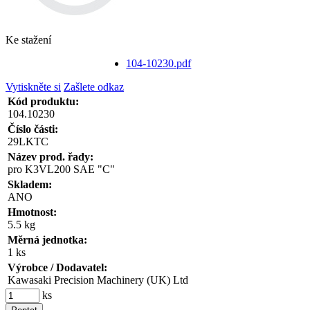
Ke stažení
104-10230.pdf
Vytiskněte si
Zašlete odkaz
Kód produktu:
104.10230
Číslo části:
29LKTC
Název prod. řady:
pro K3VL200 SAE "C"
Skladem:
ANO
Hmotnost:
5.5 kg
Měrná jednotka:
1 ks
Výrobce / Dodavatel:
Kawasaki Precision Machinery (UK) Ltd
ks