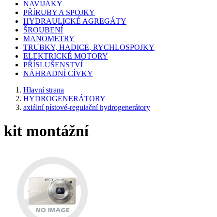
NAVIJÁKY
PŘÍRUBY A SPOJKY
HYDRAULICKÉ AGREGÁTY
ŠROUBENÍ
MANOMETRY
TRUBKY, HADICE, RYCHLOSPOJKY
ELEKTRICKÉ MOTORY
PŘÍSLUŠENSTVÍ
NÁHRADNÍ CÍVKY
Hlavní strana
HYDROGENERÁTORY
axiální pístové-regulační hydrogenerátory
kit montážní