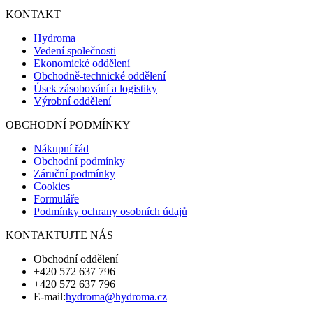
KONTAKT
Hydroma
Vedení společnosti
Ekonomické oddělení
Obchodně-technické oddělení
Úsek zásobování a logistiky
Výrobní oddělení
OBCHODNÍ PODMÍNKY
Nákupní řád
Obchodní podmínky
Záruční podmínky
Cookies
Formuláře
Podmínky ochrany osobních údajů
KONTAKTUJTE NÁS
Obchodní oddělení
+420 572 637 796
+420 572 637 796
E-mail:
hydroma@hydroma.cz