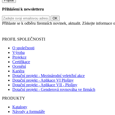
Poptat
Přihlášení k newsletteru
Přihlaste se k odběru firemních novinek, aktualit. Získejte informac
Informace o zpracování vašich osobních údajů, které jste do r
PROFIL SPOLEČNOSTI
O společnosti
Výroba
Projekce
Certifikace
Ocenění
Kariéra
Dotační projekt - Mezinárodní veletržní akce
Dotační projekt - Aplikace VI Plošiny
Dotační projekt - Aplikace VII - Plošiny
Dotační projekt - Genderová rovnováha ve firmách
PRODUKTY
Katalogy
Návody a formuláře