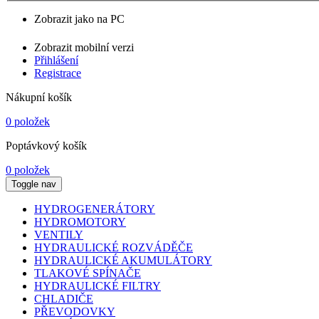
Zobrazit jako na PC
Zobrazit mobilní verzi
Přihlášení
Registrace
Nákupní košík
0 položek
Poptávkový košík
0 položek
Toggle nav
HYDROGENERÁTORY
HYDROMOTORY
VENTILY
HYDRAULICKÉ ROZVÁDĚČE
HYDRAULICKÉ AKUMULÁTORY
TLAKOVÉ SPÍNAČE
HYDRAULICKÉ FILTRY
CHLADIČE
PŘEVODOVKY