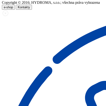
Copyright © 2016; HYDROMA, s.r.o.; všechna práva vyhrazena
e-shop
Kontakty