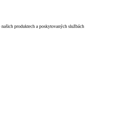
e o našich produktech a poskytovaných službách
egistračního formuláře vyplnili, naleznete
zde
.