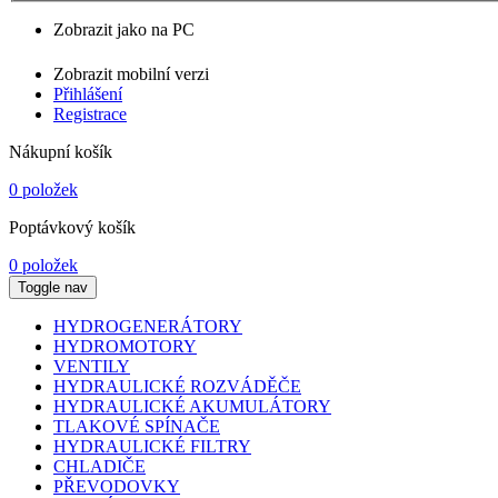
Zobrazit jako na PC
Zobrazit mobilní verzi
Přihlášení
Registrace
Nákupní košík
0 položek
Poptávkový košík
0 položek
Toggle nav
HYDROGENERÁTORY
HYDROMOTORY
VENTILY
HYDRAULICKÉ ROZVÁDĚČE
HYDRAULICKÉ AKUMULÁTORY
TLAKOVÉ SPÍNAČE
HYDRAULICKÉ FILTRY
CHLADIČE
PŘEVODOVKY