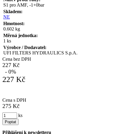
S1 pro AMF, -1+0bar
Skladem:
NE
Hmotnost:
0.602 kg
Měrná jednotka:
1 ks
Výrobce / Dodavatel:
UFI FILTERS HYDRAULICS S.p.A.
Cena bez DPH
227 Kč
- 0%
227 Kč
Cena s DPH
275 Kč
ks
Poptat
Přihlášení k newsletteru