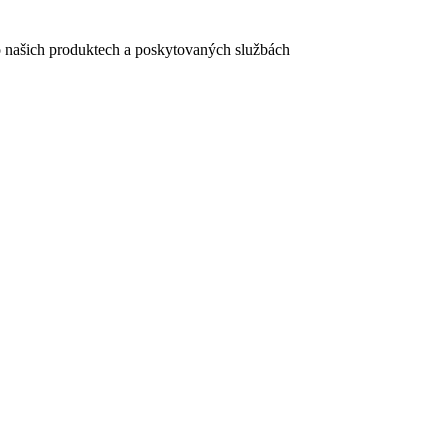
e o našich produktech a poskytovaných službách
egistračního formuláře vyplnili, naleznete
zde
.