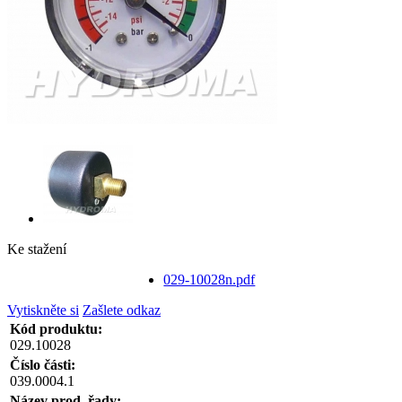
Ke stažení
029-10028n.pdf
Vytiskněte si
Zašlete odkaz
Kód produktu:
029.10028
Číslo části:
039.0004.1
Název prod. řady: