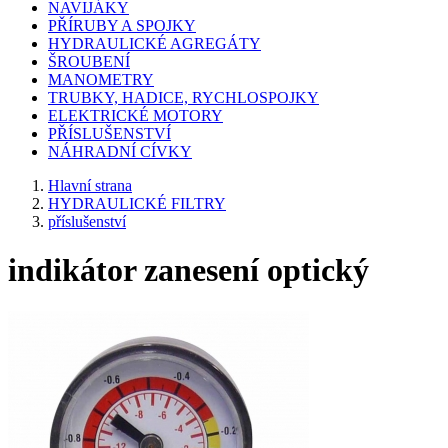
NAVIJÁKY
PŘÍRUBY A SPOJKY
HYDRAULICKÉ AGREGÁTY
ŠROUBENÍ
MANOMETRY
TRUBKY, HADICE, RYCHLOSPOJKY
ELEKTRICKÉ MOTORY
PŘÍSLUŠENSTVÍ
NÁHRADNÍ CÍVKY
Hlavní strana
HYDRAULICKÉ FILTRY
příslušenství
indikátor zanesení optický