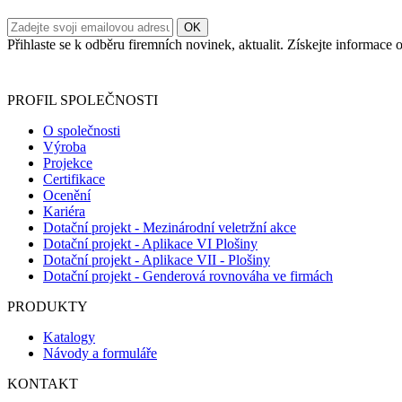
Přihlaste se k odběru firemních novinek, aktualit. Získejte informac
Informace o zpracování vašich osobních údajů, které jste do r
PROFIL SPOLEČNOSTI
O společnosti
Výroba
Projekce
Certifikace
Ocenění
Kariéra
Dotační projekt - Mezinárodní veletržní akce
Dotační projekt - Aplikace VI Plošiny
Dotační projekt - Aplikace VII - Plošiny
Dotační projekt - Genderová rovnováha ve firmách
PRODUKTY
Katalogy
Návody a formuláře
KONTAKT