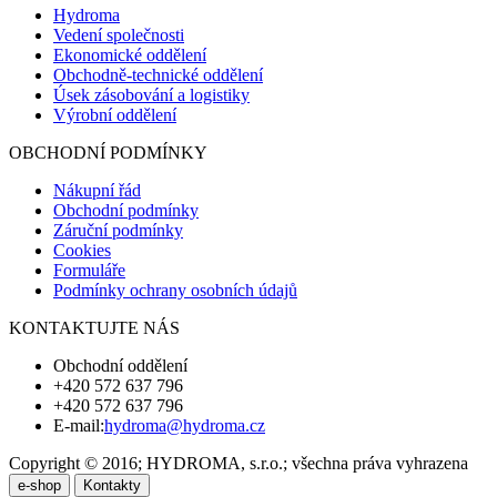
Hydroma
Vedení společnosti
Ekonomické oddělení
Obchodně-technické oddělení
Úsek zásobování a logistiky
Výrobní oddělení
OBCHODNÍ PODMÍNKY
Nákupní řád
Obchodní podmínky
Záruční podmínky
Cookies
Formuláře
Podmínky ochrany osobních údajů
KONTAKTUJTE NÁS
Obchodní oddělení
+420 572 637 796
+420 572 637 796
E-mail:
hydroma@hydroma.cz
Copyright © 2016; HYDROMA, s.r.o.; všechna práva vyhrazena
e-shop
Kontakty