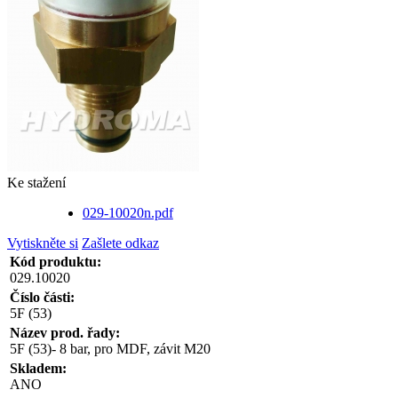
Ke stažení
029-10020n.pdf
Vytiskněte si
Zašlete odkaz
Kód produktu:
029.10020
Číslo části:
5F (53)
Název prod. řady:
5F (53)- 8 bar, pro MDF, závit M20
Skladem:
ANO