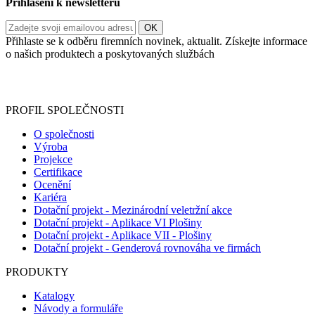
Přihlášení k newsletteru
Přihlaste se k odběru firemních novinek, aktualit. Získejte informace
o našich produktech a poskytovaných službách
Informace o zpracování vašich osobních údajů, které jste do
registračního formuláře vyplnili, naleznete
zde
.
PROFIL SPOLEČNOSTI
O společnosti
Výroba
Projekce
Certifikace
Ocenění
Kariéra
Dotační projekt - Mezinárodní veletržní akce
Dotační projekt - Aplikace VI Plošiny
Dotační projekt - Aplikace VII - Plošiny
Dotační projekt - Genderová rovnováha ve firmách
PRODUKTY
Katalogy
Návody a formuláře