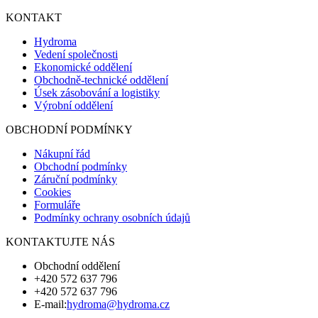
KONTAKT
Hydroma
Vedení společnosti
Ekonomické oddělení
Obchodně-technické oddělení
Úsek zásobování a logistiky
Výrobní oddělení
OBCHODNÍ PODMÍNKY
Nákupní řád
Obchodní podmínky
Záruční podmínky
Cookies
Formuláře
Podmínky ochrany osobních údajů
KONTAKTUJTE NÁS
Obchodní oddělení
+420 572 637 796
+420 572 637 796
E-mail:
hydroma@hydroma.cz