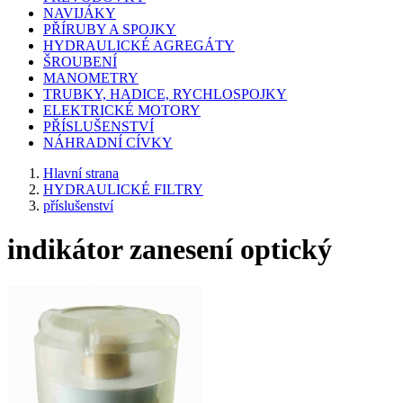
NAVIJÁKY
PŘÍRUBY A SPOJKY
HYDRAULICKÉ AGREGÁTY
ŠROUBENÍ
MANOMETRY
TRUBKY, HADICE, RYCHLOSPOJKY
ELEKTRICKÉ MOTORY
PŘÍSLUŠENSTVÍ
NÁHRADNÍ CÍVKY
Hlavní strana
HYDRAULICKÉ FILTRY
příslušenství
indikátor zanesení optický