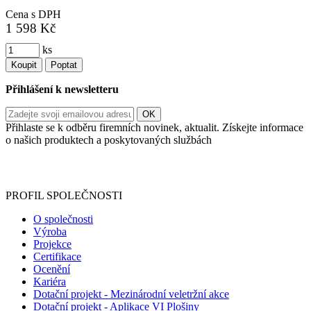
Cena s DPH
1 598 Kč
ks
Koupit
Poptat
Přihlášení k newsletteru
Přihlaste se k odběru firemních novinek, aktualit. Získejte informace
o našich produktech a poskytovaných službách
Informace o zpracování vašich osobních údajů, které jste do
registračního formuláře vyplnili, naleznete
zde
.
PROFIL SPOLEČNOSTI
O společnosti
Výroba
Projekce
Certifikace
Ocenění
Kariéra
Dotační projekt - Mezinárodní veletržní akce
Dotační projekt - Aplikace VI Plošiny