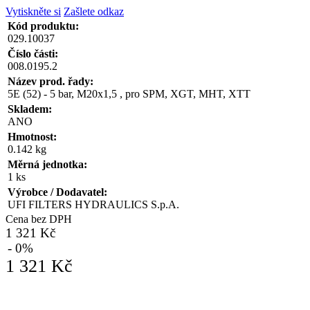
Vytiskněte si
Zašlete odkaz
Kód produktu:
029.10037
Číslo části:
008.0195.2
Název prod. řady:
5E (52) - 5 bar, M20x1,5 , pro SPM, XGT, MHT, XTT
Skladem:
ANO
Hmotnost:
0.142 kg
Měrná jednotka:
1 ks
Výrobce / Dodavatel:
UFI FILTERS HYDRAULICS S.p.A.
Cena bez DPH
1 321 Kč
- 0%
1 321 Kč