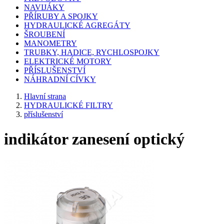
NAVIJÁKY
PŘÍRUBY A SPOJKY
HYDRAULICKÉ AGREGÁTY
ŠROUBENÍ
MANOMETRY
TRUBKY, HADICE, RYCHLOSPOJKY
ELEKTRICKÉ MOTORY
PŘÍSLUŠENSTVÍ
NÁHRADNÍ CÍVKY
Hlavní strana
HYDRAULICKÉ FILTRY
příslušenství
indikátor zanesení optický