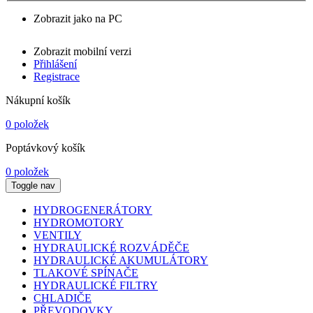
Zobrazit jako na PC
Zobrazit mobilní verzi
Přihlášení
Registrace
Nákupní košík
0 položek
Poptávkový košík
0 položek
Toggle nav
HYDROGENERÁTORY
HYDROMOTORY
VENTILY
HYDRAULICKÉ ROZVÁDĚČE
HYDRAULICKÉ AKUMULÁTORY
TLAKOVÉ SPÍNAČE
HYDRAULICKÉ FILTRY
CHLADIČE
PŘEVODOVKY