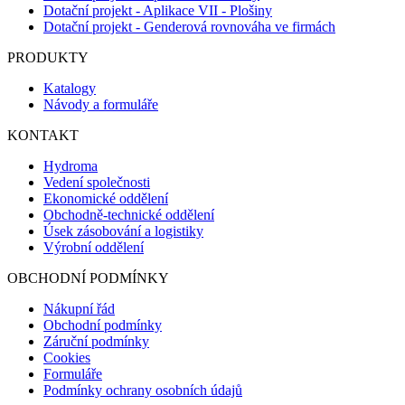
Dotační projekt - Aplikace VII - Plošiny
Dotační projekt - Genderová rovnováha ve firmách
PRODUKTY
Katalogy
Návody a formuláře
KONTAKT
Hydroma
Vedení společnosti
Ekonomické oddělení
Obchodně-technické oddělení
Úsek zásobování a logistiky
Výrobní oddělení
OBCHODNÍ PODMÍNKY
Nákupní řád
Obchodní podmínky
Záruční podmínky
Cookies
Formuláře
Podmínky ochrany osobních údajů