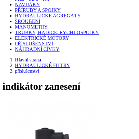
NAVIJÁKY
PŘÍRUBY A SPOJKY
HYDRAULICKÉ AGREGÁTY
ŠROUBENÍ
MANOMETRY
TRUBKY, HADICE, RYCHLOSPOJKY
ELEKTRICKÉ MOTORY
PŘÍSLUŠENSTVÍ
NÁHRADNÍ CÍVKY
Hlavní strana
HYDRAULICKÉ FILTRY
příslušenství
indikátor zanesení