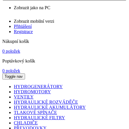
Zobrazit jako na PC
Zobrazit mobilní verzi
Přihlášení
Registrace
Nákupní košík
0 položek
Poptávkový košík
0 položek
Toggle nav
HYDROGENERÁTORY
HYDROMOTORY
VENTILY
HYDRAULICKÉ ROZVÁDĚČE
HYDRAULICKÉ AKUMULÁTORY
TLAKOVÉ SPÍNAČE
HYDRAULICKÉ FILTRY
CHLADIČE
PŘEVODOVKY