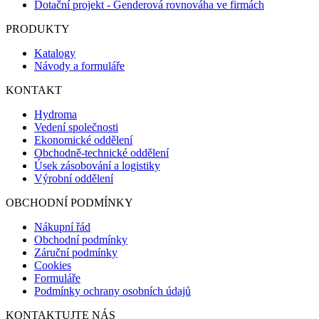
Dotační projekt - Genderová rovnováha ve firmách
PRODUKTY
Katalogy
Návody a formuláře
KONTAKT
Hydroma
Vedení společnosti
Ekonomické oddělení
Obchodně-technické oddělení
Úsek zásobování a logistiky
Výrobní oddělení
OBCHODNÍ PODMÍNKY
Nákupní řád
Obchodní podmínky
Záruční podmínky
Cookies
Formuláře
Podmínky ochrany osobních údajů
KONTAKTUJTE NÁS