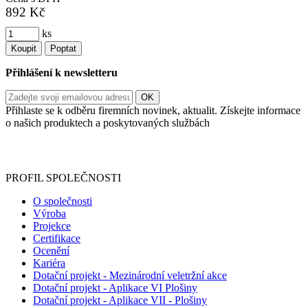
892 Kč
ks
Koupit
Poptat
Přihlášení k newsletteru
Přihlaste se k odběru firemních novinek, aktualit. Získejte informace
o našich produktech a poskytovaných službách
Informace o zpracování vašich osobních údajů, které jste do
registračního formuláře vyplnili, naleznete
zde
.
PROFIL SPOLEČNOSTI
O společnosti
Výroba
Projekce
Certifikace
Ocenění
Kariéra
Dotační projekt - Mezinárodní veletržní akce
Dotační projekt - Aplikace VI Plošiny
Dotační projekt - Aplikace VII - Plošiny