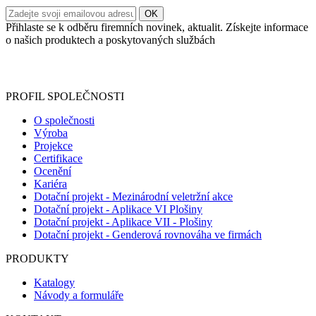
Přihlaste se k odběru firemních novinek, aktualit. Získejte informace
o našich produktech a poskytovaných službách
Informace o zpracování vašich osobních údajů, které jste do
registračního formuláře vyplnili, naleznete
zde
.
PROFIL SPOLEČNOSTI
O společnosti
Výroba
Projekce
Certifikace
Ocenění
Kariéra
Dotační projekt - Mezinárodní veletržní akce
Dotační projekt - Aplikace VI Plošiny
Dotační projekt - Aplikace VII - Plošiny
Dotační projekt - Genderová rovnováha ve firmách
PRODUKTY
Katalogy
Návody a formuláře