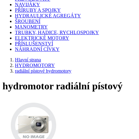
NAVIJÁKY
PŘÍRUBY A SPOJKY
HYDRAULICKÉ AGREGÁTY
ŠROUBENÍ
MANOMETRY
TRUBKY, HADICE, RYCHLOSPOJKY
ELEKTRICKÉ MOTORY
PŘÍSLUŠENSTVÍ
NÁHRADNÍ CÍVKY
Hlavní strana
HYDROMOTORY
radiální pístové hydromotory
hydromotor radiální pístový