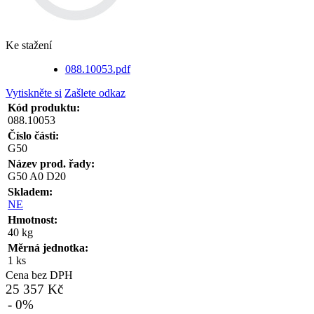
Ke stažení
088.10053.pdf
Vytiskněte si
Zašlete odkaz
Kód produktu:
088.10053
Číslo části:
G50
Název prod. řady:
G50 A0 D20
Skladem:
NE
Hmotnost:
40 kg
Měrná jednotka:
1 ks
Cena bez DPH
25 357 Kč
- 0%