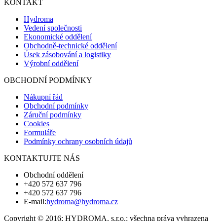
KONTAKT
Hydroma
Vedení společnosti
Ekonomické oddělení
Obchodně-technické oddělení
Úsek zásobování a logistiky
Výrobní oddělení
OBCHODNÍ PODMÍNKY
Nákupní řád
Obchodní podmínky
Záruční podmínky
Cookies
Formuláře
Podmínky ochrany osobních údajů
KONTAKTUJTE NÁS
Obchodní oddělení
+420 572 637 796
+420 572 637 796
E-mail:
hydroma@hydroma.cz
Copyright © 2016; HYDROMA, s.r.o.; všechna práva vyhrazena