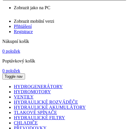
Zobrazit jako na PC
Zobrazit mobilní verzi
Přihlášení
Registrace
Nákupní košík
0 položek
Poptávkový košík
0 položek
Toggle nav
HYDROGENERÁTORY
HYDROMOTORY
VENTILY
HYDRAULICKÉ ROZVÁDĚČE
HYDRAULICKÉ AKUMULÁTORY
TLAKOVÉ SPÍNAČE
HYDRAULICKÉ FILTRY
CHLADIČE
PŘEVODOVKY