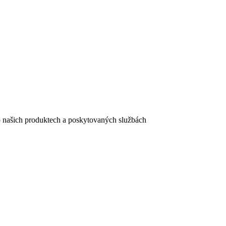
e o našich produktech a poskytovaných službách
egistračního formuláře vyplnili, naleznete
zde
.