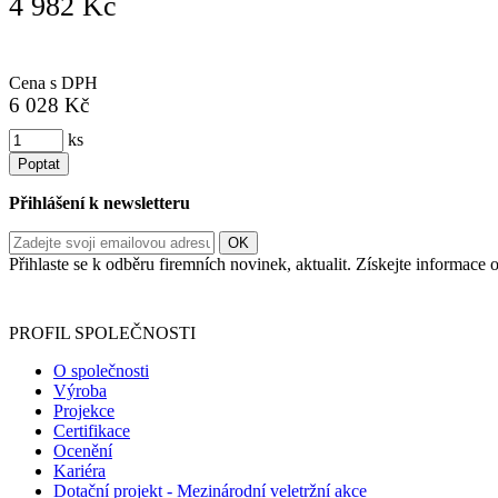
4 982 Kč
Cena s DPH
6 028 Kč
ks
Poptat
Přihlášení k newsletteru
Přihlaste se k odběru firemních novinek, aktualit. Získejte informac
Informace o zpracování vašich osobních údajů, které jste do r
PROFIL SPOLEČNOSTI
O společnosti
Výroba
Projekce
Certifikace
Ocenění
Kariéra
Dotační projekt - Mezinárodní veletržní akce