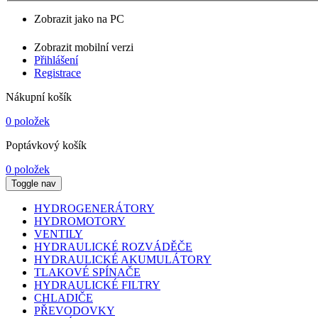
Zobrazit jako na PC
Zobrazit mobilní verzi
Přihlášení
Registrace
Nákupní košík
0 položek
Poptávkový košík
0 položek
Toggle nav
HYDROGENERÁTORY
HYDROMOTORY
VENTILY
HYDRAULICKÉ ROZVÁDĚČE
HYDRAULICKÉ AKUMULÁTORY
TLAKOVÉ SPÍNAČE
HYDRAULICKÉ FILTRY
CHLADIČE
PŘEVODOVKY