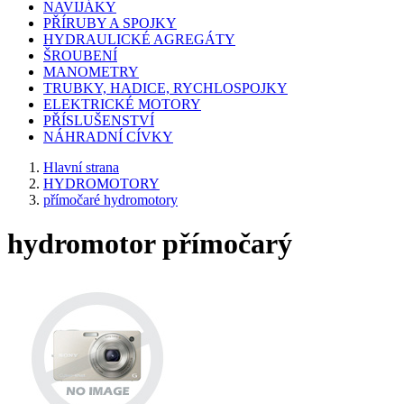
NAVIJÁKY
PŘÍRUBY A SPOJKY
HYDRAULICKÉ AGREGÁTY
ŠROUBENÍ
MANOMETRY
TRUBKY, HADICE, RYCHLOSPOJKY
ELEKTRICKÉ MOTORY
PŘÍSLUŠENSTVÍ
NÁHRADNÍ CÍVKY
Hlavní strana
HYDROMOTORY
přímočaré hydromotory
hydromotor přímočarý