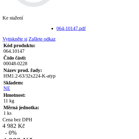
Ke stažení
064-10147.pdf
Vytiskněte si
Zašlete odkaz
Kód produktu:
064.10147
Číslo části:
00048-0228
Název prod. řady:
HM1.2-63/32x224-K-atyp
Skladem:
NE
Hmotnost:
11 kg
Měrná jednotka:
1 ks
Cena bez DPH
4 982 Kč
- 0%