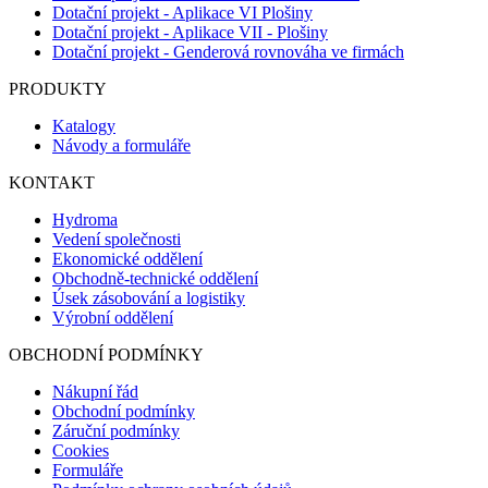
Dotační projekt - Aplikace VI Plošiny
Dotační projekt - Aplikace VII - Plošiny
Dotační projekt - Genderová rovnováha ve firmách
PRODUKTY
Katalogy
Návody a formuláře
KONTAKT
Hydroma
Vedení společnosti
Ekonomické oddělení
Obchodně-technické oddělení
Úsek zásobování a logistiky
Výrobní oddělení
OBCHODNÍ PODMÍNKY
Nákupní řád
Obchodní podmínky
Záruční podmínky
Cookies
Formuláře