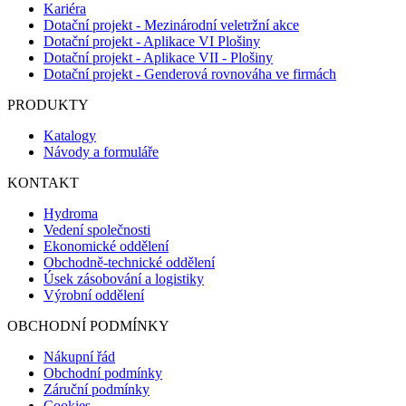
Kariéra
Dotační projekt - Mezinárodní veletržní akce
Dotační projekt - Aplikace VI Plošiny
Dotační projekt - Aplikace VII - Plošiny
Dotační projekt - Genderová rovnováha ve firmách
PRODUKTY
Katalogy
Návody a formuláře
KONTAKT
Hydroma
Vedení společnosti
Ekonomické oddělení
Obchodně-technické oddělení
Úsek zásobování a logistiky
Výrobní oddělení
OBCHODNÍ PODMÍNKY
Nákupní řád
Obchodní podmínky
Záruční podmínky
Cookies