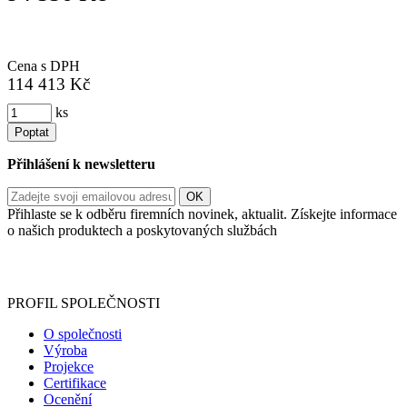
Cena s DPH
114 413 Kč
ks
Poptat
Přihlášení k newsletteru
Přihlaste se k odběru firemních novinek, aktualit. Získejte informace
o našich produktech a poskytovaných službách
Informace o zpracování vašich osobních údajů, které jste do
registračního formuláře vyplnili, naleznete
zde
.
PROFIL SPOLEČNOSTI
O společnosti
Výroba
Projekce
Certifikace
Ocenění