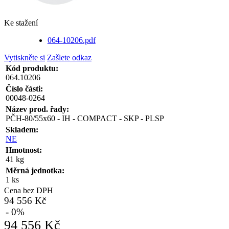
Ke stažení
064-10206.pdf
Vytiskněte si
Zašlete odkaz
Kód produktu:
064.10206
Číslo části:
00048-0264
Název prod. řady:
PČH-80/55x60 - IH - COMPACT - SKP - PLSP
Skladem:
NE
Hmotnost:
41 kg
Měrná jednotka:
1 ks
Cena bez DPH
94 556 Kč
- 0%
94 556 Kč