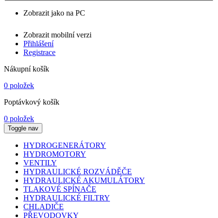
Zobrazit jako na PC
Zobrazit mobilní verzi
Přihlášení
Registrace
Nákupní košík
0 položek
Poptávkový košík
0 položek
Toggle nav
HYDROGENERÁTORY
HYDROMOTORY
VENTILY
HYDRAULICKÉ ROZVÁDĚČE
HYDRAULICKÉ AKUMULÁTORY
TLAKOVÉ SPÍNAČE
HYDRAULICKÉ FILTRY
CHLADIČE
PŘEVODOVKY