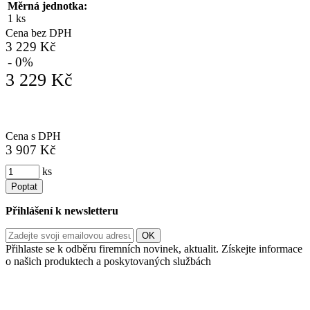
Měrná jednotka:
1 ks
Cena bez DPH
3 229 Kč
- 0%
3 229 Kč
Cena s DPH
3 907 Kč
ks
Poptat
Přihlášení k newsletteru
Přihlaste se k odběru firemních novinek, aktualit. Získejte informace
o našich produktech a poskytovaných službách
Informace o zpracování vašich osobních údajů, které jste do
registračního formuláře vyplnili, naleznete
zde
.