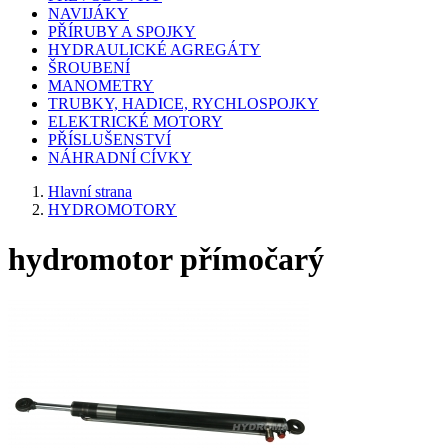
NAVIJÁKY
PŘÍRUBY A SPOJKY
HYDRAULICKÉ AGREGÁTY
ŠROUBENÍ
MANOMETRY
TRUBKY, HADICE, RYCHLOSPOJKY
ELEKTRICKÉ MOTORY
PŘÍSLUŠENSTVÍ
NÁHRADNÍ CÍVKY
Hlavní strana
HYDROMOTORY
hydromotor přímočarý