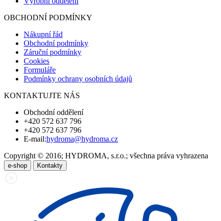
Výrobní oddělení
OBCHODNÍ PODMÍNKY
Nákupní řád
Obchodní podmínky
Záruční podmínky
Cookies
Formuláře
Podmínky ochrany osobních údajů
KONTAKTUJTE NÁS
Obchodní oddělení
+420 572 637 796
+420 572 637 796
E-mail:
hydroma@hydroma.cz
Copyright © 2016; HYDROMA, s.r.o.; všechna práva vyhrazena
e-shop
Kontakty