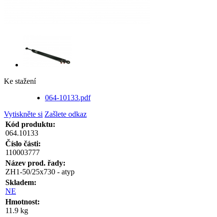
Ke stažení
064-10133.pdf
Vytiskněte si
Zašlete odkaz
Kód produktu:
064.10133
Číslo části:
110003777
Název prod. řady:
ZH1-50/25x730 - atyp
Skladem:
NE
Hmotnost:
11.9 kg