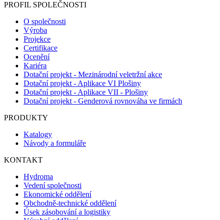
PROFIL SPOLEČNOSTI
O společnosti
Výroba
Projekce
Certifikace
Ocenění
Kariéra
Dotační projekt - Mezinárodní veletržní akce
Dotační projekt - Aplikace VI Plošiny
Dotační projekt - Aplikace VII - Plošiny
Dotační projekt - Genderová rovnováha ve firmách
PRODUKTY
Katalogy
Návody a formuláře
KONTAKT
Hydroma
Vedení společnosti
Ekonomické oddělení
Obchodně-technické oddělení
Úsek zásobování a logistiky