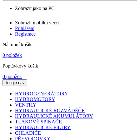
Zobrazit jako na PC
Zobrazit mobilní verzi
Přihlášení
Registrace
Nákupní košík
0 položek
Poptávkový košík
0 položek
Toggle nav
HYDROGENERÁTORY
HYDROMOTORY
VENTILY
HYDRAULICKÉ ROZVÁDĚČE
HYDRAULICKÉ AKUMULÁTORY
TLAKOVÉ SPÍNAČE
HYDRAULICKÉ FILTRY
CHLADIČE
PŘEVODOVKY