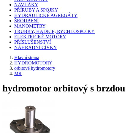
NAVIJÁKY
PŘÍRUBY A SPOJKY
HYDRAULICKÉ AGREGÁTY
ŠROUBENÍ
MANOMETRY
TRUBKY, HADICE, RYCHLOSPOJKY
ELEKTRICKÉ MOTORY
PŘÍSLUŠENSTVÍ
NÁHRADNÍ CÍVKY
Hlavní strana
HYDROMOTORY
orbitové hydromotory
MR
hydromotor orbitový s brzdou