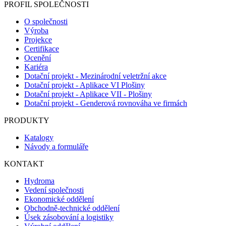
PROFIL SPOLEČNOSTI
O společnosti
Výroba
Projekce
Certifikace
Ocenění
Kariéra
Dotační projekt - Mezinárodní veletržní akce
Dotační projekt - Aplikace VI Plošiny
Dotační projekt - Aplikace VII - Plošiny
Dotační projekt - Genderová rovnováha ve firmách
PRODUKTY
Katalogy
Návody a formuláře
KONTAKT
Hydroma
Vedení společnosti
Ekonomické oddělení
Obchodně-technické oddělení
Úsek zásobování a logistiky