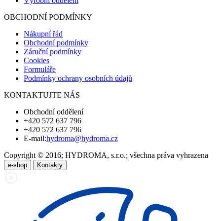
Výrobní oddělení
OBCHODNÍ PODMÍNKY
Nákupní řád
Obchodní podmínky
Záruční podmínky
Cookies
Formuláře
Podmínky ochrany osobních údajů
KONTAKTUJTE NÁS
Obchodní oddělení
+420 572 637 796
+420 572 637 796
E-mail:
hydroma@hydroma.cz
Copyright © 2016; HYDROMA, s.r.o.; všechna práva vyhrazena
e-shop
Kontakty