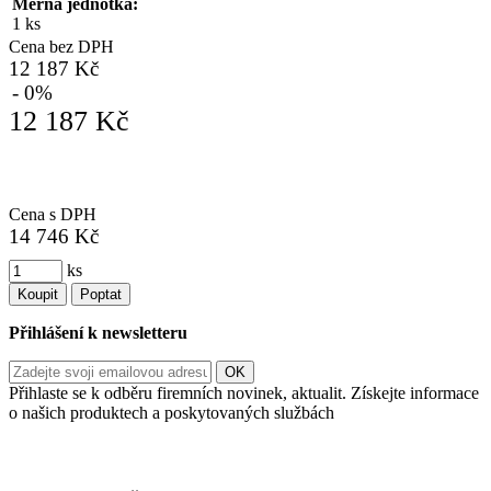
Měrná jednotka:
1 ks
Cena bez DPH
12 187 Kč
- 0%
12 187 Kč
Cena s DPH
14 746 Kč
ks
Koupit
Poptat
Přihlášení k newsletteru
Přihlaste se k odběru firemních novinek, aktualit. Získejte informace
o našich produktech a poskytovaných službách
Informace o zpracování vašich osobních údajů, které jste do
registračního formuláře vyplnili, naleznete
zde
.