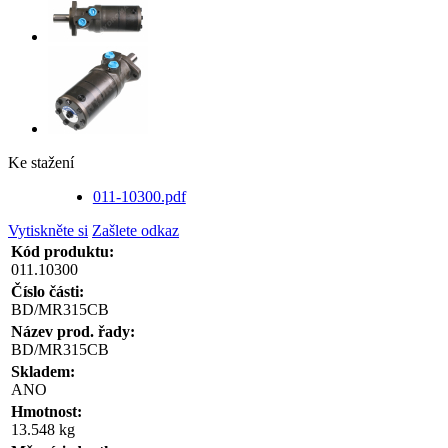
Ke stažení
011-10300.pdf
Vytiskněte si
Zašlete odkaz
Kód produktu:
011.10300
Číslo části:
BD/MR315CB
Název prod. řady:
BD/MR315CB
Skladem:
ANO
Hmotnost:
13.548 kg