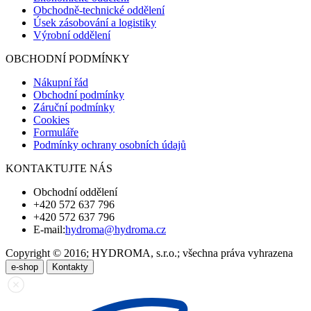
Obchodně-technické oddělení
Úsek zásobování a logistiky
Výrobní oddělení
OBCHODNÍ PODMÍNKY
Nákupní řád
Obchodní podmínky
Záruční podmínky
Cookies
Formuláře
Podmínky ochrany osobních údajů
KONTAKTUJTE NÁS
Obchodní oddělení
+420 572 637 796
+420 572 637 796
E-mail:
hydroma@hydroma.cz
Copyright © 2016; HYDROMA, s.r.o.; všechna práva vyhrazena
e-shop
Kontakty