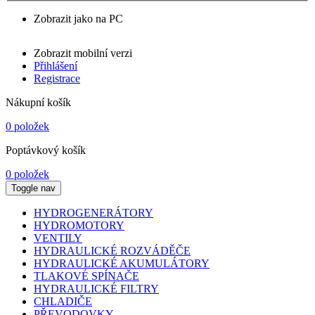
Zobrazit jako na PC
Zobrazit mobilní verzi
Přihlášení
Registrace
Nákupní košík
0 položek
Poptávkový košík
0 položek
Toggle nav
HYDROGENERÁTORY
HYDROMOTORY
VENTILY
HYDRAULICKÉ ROZVÁDĚČE
HYDRAULICKÉ AKUMULÁTORY
TLAKOVÉ SPÍNAČE
HYDRAULICKÉ FILTRY
CHLADIČE
PŘEVODOVKY