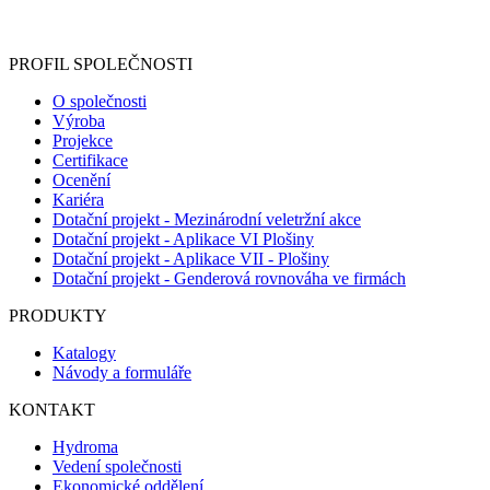
Informace o zpracování vašich osobních údajů, které jste do
registračního formuláře vyplnili, naleznete
zde
.
PROFIL SPOLEČNOSTI
O společnosti
Výroba
Projekce
Certifikace
Ocenění
Kariéra
Dotační projekt - Mezinárodní veletržní akce
Dotační projekt - Aplikace VI Plošiny
Dotační projekt - Aplikace VII - Plošiny
Dotační projekt - Genderová rovnováha ve firmách
PRODUKTY
Katalogy
Návody a formuláře
KONTAKT
Hydroma
Vedení společnosti
Ekonomické oddělení