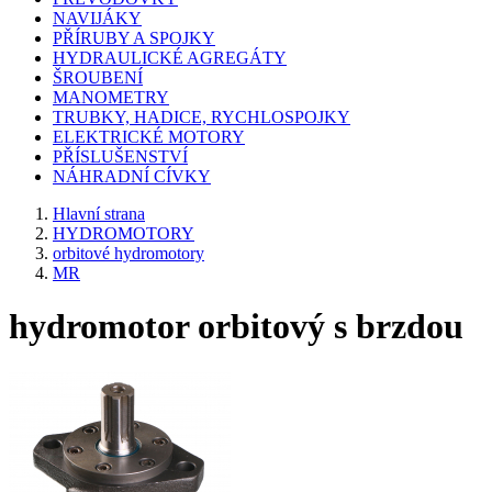
NAVIJÁKY
PŘÍRUBY A SPOJKY
HYDRAULICKÉ AGREGÁTY
ŠROUBENÍ
MANOMETRY
TRUBKY, HADICE, RYCHLOSPOJKY
ELEKTRICKÉ MOTORY
PŘÍSLUŠENSTVÍ
NÁHRADNÍ CÍVKY
Hlavní strana
HYDROMOTORY
orbitové hydromotory
MR
hydromotor orbitový s brzdou