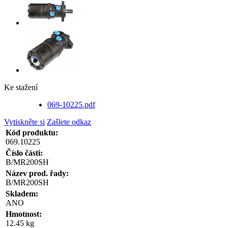
Ke stažení
069-10225.pdf
Vytiskněte si
Zašlete odkaz
Kód produktu:
069.10225
Číslo části:
B/MR200SH
Název prod. řady:
B/MR200SH
Skladem:
ANO
Hmotnost:
12.45 kg