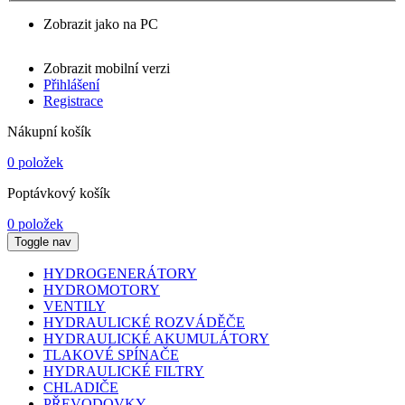
Zobrazit jako na PC
Zobrazit mobilní verzi
Přihlášení
Registrace
Nákupní košík
0 položek
Poptávkový košík
0 položek
Toggle nav
HYDROGENERÁTORY
HYDROMOTORY
VENTILY
HYDRAULICKÉ ROZVÁDĚČE
HYDRAULICKÉ AKUMULÁTORY
TLAKOVÉ SPÍNAČE
HYDRAULICKÉ FILTRY
CHLADIČE
PŘEVODOVKY