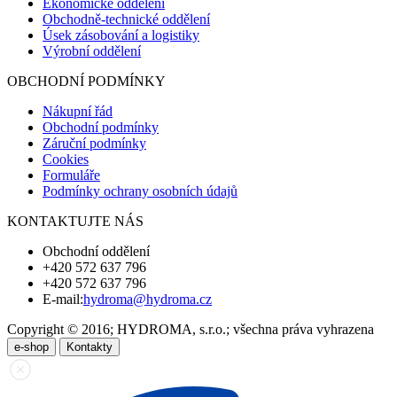
Ekonomické oddělení
Obchodně-technické oddělení
Úsek zásobování a logistiky
Výrobní oddělení
OBCHODNÍ PODMÍNKY
Nákupní řád
Obchodní podmínky
Záruční podmínky
Cookies
Formuláře
Podmínky ochrany osobních údajů
KONTAKTUJTE NÁS
Obchodní oddělení
+420 572 637 796
+420 572 637 796
E-mail:
hydroma@hydroma.cz
Copyright © 2016; HYDROMA, s.r.o.; všechna práva vyhrazena
e-shop
Kontakty