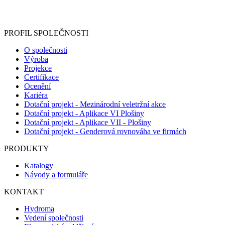
Informace o zpracování vašich osobních údajů, které jste do
registračního formuláře vyplnili, naleznete
zde
.
PROFIL SPOLEČNOSTI
O společnosti
Výroba
Projekce
Certifikace
Ocenění
Kariéra
Dotační projekt - Mezinárodní veletržní akce
Dotační projekt - Aplikace VI Plošiny
Dotační projekt - Aplikace VII - Plošiny
Dotační projekt - Genderová rovnováha ve firmách
PRODUKTY
Katalogy
Návody a formuláře
KONTAKT
Hydroma
Vedení společnosti