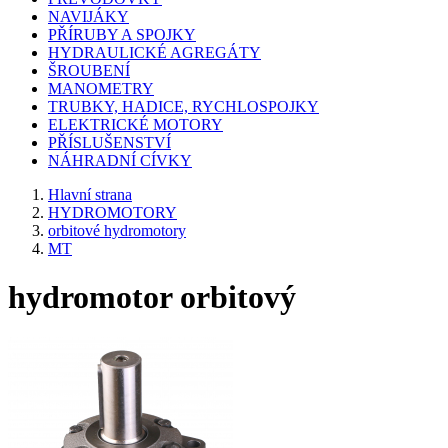
NAVIJÁKY
PŘÍRUBY A SPOJKY
HYDRAULICKÉ AGREGÁTY
ŠROUBENÍ
MANOMETRY
TRUBKY, HADICE, RYCHLOSPOJKY
ELEKTRICKÉ MOTORY
PŘÍSLUŠENSTVÍ
NÁHRADNÍ CÍVKY
Hlavní strana
HYDROMOTORY
orbitové hydromotory
MT
hydromotor orbitový