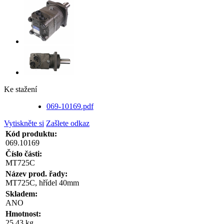
Ke stažení
069-10169.pdf
Vytiskněte si
Zašlete odkaz
Kód produktu:
069.10169
Číslo části:
MT725C
Název prod. řady:
MT725C, hřídel 40mm
Skladem:
ANO
Hmotnost:
25.43 kg