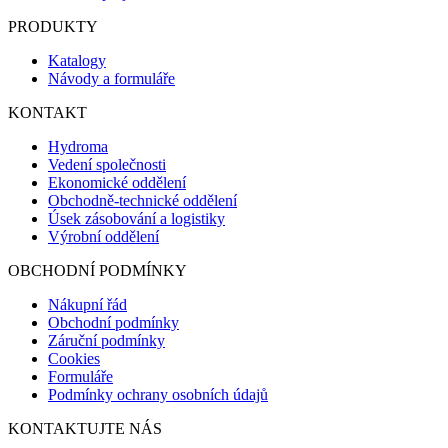
PRODUKTY
Katalogy
Návody a formuláře
KONTAKT
Hydroma
Vedení společnosti
Ekonomické oddělení
Obchodně-technické oddělení
Úsek zásobování a logistiky
Výrobní oddělení
OBCHODNÍ PODMÍNKY
Nákupní řád
Obchodní podmínky
Záruční podmínky
Cookies
Formuláře
Podmínky ochrany osobních údajů
KONTAKTUJTE NÁS