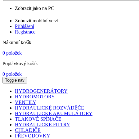
Zobrazit jako na PC
Zobrazit mobilní verzi
Přihlášení
Registrace
Nákupní košík
0 položek
Poptávkový košík
0 položek
Toggle nav
HYDROGENERÁTORY
HYDROMOTORY
VENTILY
HYDRAULICKÉ ROZVÁDĚČE
HYDRAULICKÉ AKUMULÁTORY
TLAKOVÉ SPÍNAČE
HYDRAULICKÉ FILTRY
CHLADIČE
PŘEVODOVKY