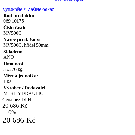
Vytiskněte si
Zašlete odkaz
Kód produktu:
069.10175
Číslo části:
MV500C
Název prod. řady:
MV500C, hřídel 50mm
Skladem:
ANO
Hmotnost:
35.276 kg
Měrná jednotka:
1 ks
Výrobce / Dodavatel:
M+S HYDRAULIC
Cena bez DPH
20 686 Kč
- 0%
20 686 Kč