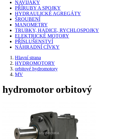
NAVIJÁKY
PŘÍRUBY A SPOJKY
HYDRAULICKÉ AGREGÁTY
ŠROUBENÍ
MANOMETRY
TRUBKY, HADICE, RYCHLOSPOJKY
ELEKTRICKÉ MOTORY
PŘÍSLUŠENSTVÍ
NÁHRADNÍ CÍVKY
Hlavní strana
HYDROMOTORY
orbitové hydromotory
MV
hydromotor orbitový