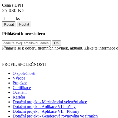
Cena s DPH
25 030 Kč
ks
Koupit
Poptat
Přihlášení k newsletteru
Přihlaste se k odběru firemních novinek, aktualit. Získejte informac
Informace o zpracování vašich osobních údajů, které jste do r
PROFIL SPOLEČNOSTI
O společnosti
Výroba
Projekce
Certifikace
Ocenění
Kariéra
Dotační projekt - Mezinárodní veletržní akce
Dotační projekt - Aplikace VI Plošiny
Dotační projekt - Aplikace VII - Plošiny
Dotační projekt - Genderová rovnováha ve firmách