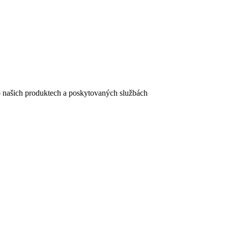
e o našich produktech a poskytovaných službách
egistračního formuláře vyplnili, naleznete
zde
.