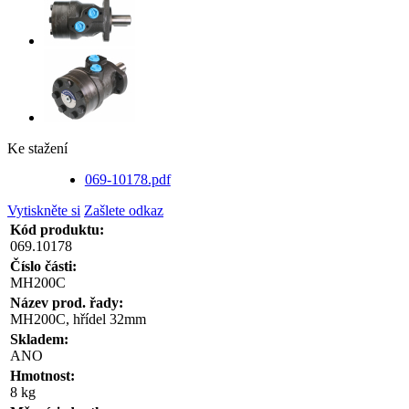
Ke stažení
069-10178.pdf
Vytiskněte si
Zašlete odkaz
Kód produktu:
069.10178
Číslo části:
MH200C
Název prod. řady:
MH200C, hřídel 32mm
Skladem:
ANO
Hmotnost:
8 kg