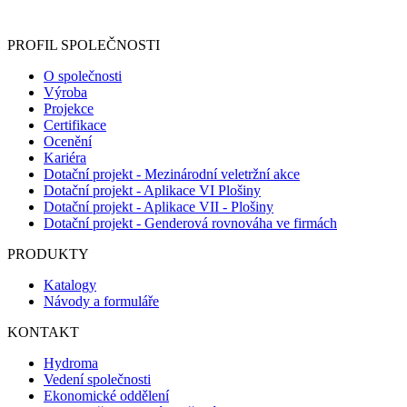
registračního formuláře vyplnili, naleznete
zde
.
PROFIL SPOLEČNOSTI
O společnosti
Výroba
Projekce
Certifikace
Ocenění
Kariéra
Dotační projekt - Mezinárodní veletržní akce
Dotační projekt - Aplikace VI Plošiny
Dotační projekt - Aplikace VII - Plošiny
Dotační projekt - Genderová rovnováha ve firmách
PRODUKTY
Katalogy
Návody a formuláře
KONTAKT
Hydroma
Vedení společnosti
Ekonomické oddělení