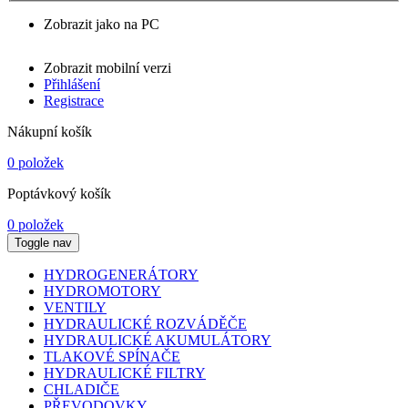
Zobrazit jako na PC
Zobrazit mobilní verzi
Přihlášení
Registrace
Nákupní košík
0 položek
Poptávkový košík
0 položek
Toggle nav
HYDROGENERÁTORY
HYDROMOTORY
VENTILY
HYDRAULICKÉ ROZVÁDĚČE
HYDRAULICKÉ AKUMULÁTORY
TLAKOVÉ SPÍNAČE
HYDRAULICKÉ FILTRY
CHLADIČE
PŘEVODOVKY