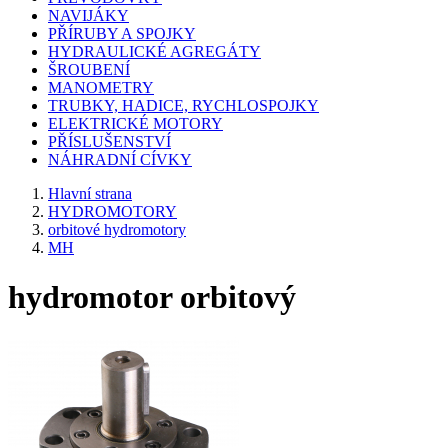
NAVIJÁKY
PŘÍRUBY A SPOJKY
HYDRAULICKÉ AGREGÁTY
ŠROUBENÍ
MANOMETRY
TRUBKY, HADICE, RYCHLOSPOJKY
ELEKTRICKÉ MOTORY
PŘÍSLUŠENSTVÍ
NÁHRADNÍ CÍVKY
Hlavní strana
HYDROMOTORY
orbitové hydromotory
MH
hydromotor orbitový