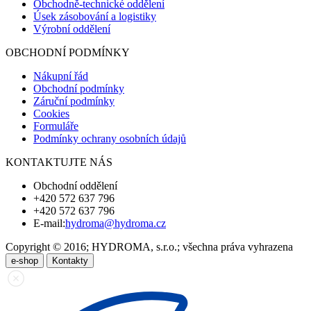
Obchodně-technické oddělení
Úsek zásobování a logistiky
Výrobní oddělení
OBCHODNÍ PODMÍNKY
Nákupní řád
Obchodní podmínky
Záruční podmínky
Cookies
Formuláře
Podmínky ochrany osobních údajů
KONTAKTUJTE NÁS
Obchodní oddělení
+420 572 637 796
+420 572 637 796
E-mail:
hydroma@hydroma.cz
Copyright © 2016; HYDROMA, s.r.o.; všechna práva vyhrazena
e-shop
Kontakty