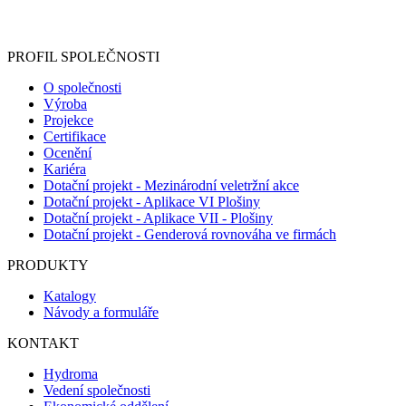
Informace o zpracování vašich osobních údajů, které jste do
registračního formuláře vyplnili, naleznete
zde
.
PROFIL SPOLEČNOSTI
O společnosti
Výroba
Projekce
Certifikace
Ocenění
Kariéra
Dotační projekt - Mezinárodní veletržní akce
Dotační projekt - Aplikace VI Plošiny
Dotační projekt - Aplikace VII - Plošiny
Dotační projekt - Genderová rovnováha ve firmách
PRODUKTY
Katalogy
Návody a formuláře
KONTAKT
Hydroma
Vedení společnosti