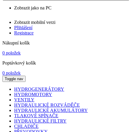
Zobrazit jako na PC
Zobrazit mobilní verzi
Přihlášení
Registrace
Nákupní košík
0 položek
Poptávkový košík
0 položek
Toggle nav
HYDROGENERÁTORY
HYDROMOTORY
VENTILY
HYDRAULICKÉ ROZVÁDĚČE
HYDRAULICKÉ AKUMULÁTORY
TLAKOVÉ SPÍNAČE
HYDRAULICKÉ FILTRY
CHLADIČE
PŘEVODOVKY