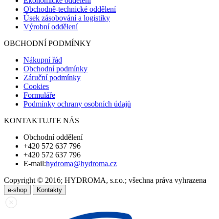
Ekonomické oddělení
Obchodně-technické oddělení
Úsek zásobování a logistiky
Výrobní oddělení
OBCHODNÍ PODMÍNKY
Nákupní řád
Obchodní podmínky
Záruční podmínky
Cookies
Formuláře
Podmínky ochrany osobních údajů
KONTAKTUJTE NÁS
Obchodní oddělení
+420 572 637 796
+420 572 637 796
E-mail:
hydroma@hydroma.cz
Copyright © 2016; HYDROMA, s.r.o.; všechna práva vyhrazena
e-shop
Kontakty