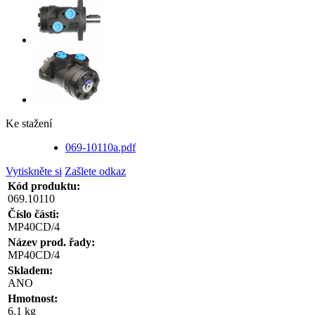
Ke stažení
069-10110a.pdf
Vytiskněte si
Zašlete odkaz
Kód produktu:
069.10110
Číslo části:
MP40CD/4
Název prod. řady:
MP40CD/4
Skladem:
ANO
Hmotnost:
6.1 kg