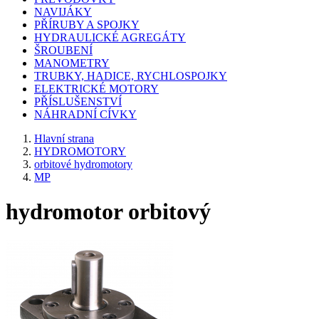
NAVIJÁKY
PŘÍRUBY A SPOJKY
HYDRAULICKÉ AGREGÁTY
ŠROUBENÍ
MANOMETRY
TRUBKY, HADICE, RYCHLOSPOJKY
ELEKTRICKÉ MOTORY
PŘÍSLUŠENSTVÍ
NÁHRADNÍ CÍVKY
Hlavní strana
HYDROMOTORY
orbitové hydromotory
MP
hydromotor orbitový