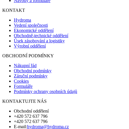
Návody a formuláře
KONTAKT
Hydroma
Vedení společnosti
Ekonomické oddělení
Obchodně-technické oddělení
Úsek zásobování a logistiky
Výrobní oddělení
OBCHODNÍ PODMÍNKY
Nákupní řád
Obchodní podmínky
Záruční podmínky
Cookies
Formuláře
Podmínky ochrany osobních údajů
KONTAKTUJTE NÁS
Obchodní oddělení
+420 572 637 796
+420 572 637 796
E-mail:
hydroma@hydroma.cz