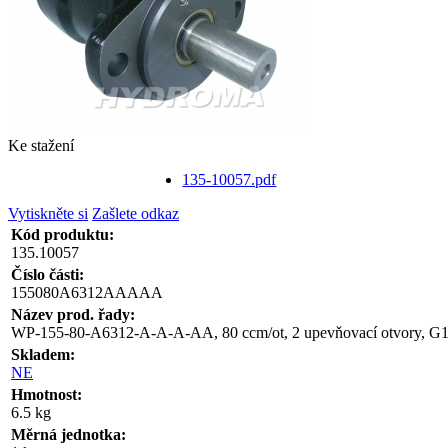
Ke stažení
135-10057.pdf
Vytiskněte si
Zašlete odkaz
Kód produktu:
135.10057
Číslo části:
155080A6312AAAAA
Název prod. řady:
WP-155-80-A6312-A-A-A-AA, 80 ccm/ot, 2 upevňovací otvory, G1/
Skladem:
NE
Hmotnost:
6.5 kg
Měrná jednotka: