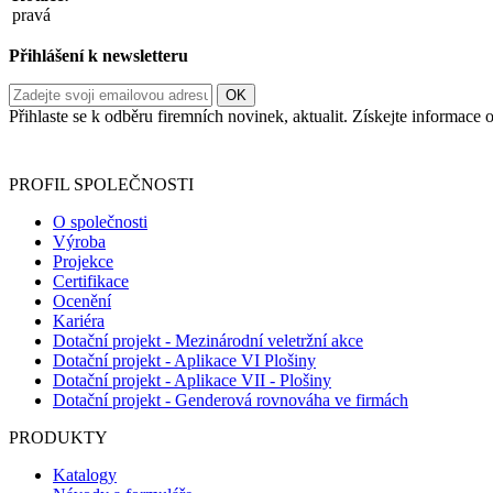
pravá
Přihlášení k newsletteru
Přihlaste se k odběru firemních novinek, aktualit. Získejte informac
Informace o zpracování vašich osobních údajů, které jste do r
PROFIL SPOLEČNOSTI
O společnosti
Výroba
Projekce
Certifikace
Ocenění
Kariéra
Dotační projekt - Mezinárodní veletržní akce
Dotační projekt - Aplikace VI Plošiny
Dotační projekt - Aplikace VII - Plošiny
Dotační projekt - Genderová rovnováha ve firmách
PRODUKTY
Katalogy