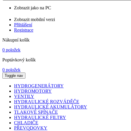
Zobrazit jako na PC
Zobrazit mobilní verzi
Přihlášení
Registrace
Nákupní košík
0 položek
Poptávkový košík
0 položek
Toggle nav
HYDROGENERÁTORY
HYDROMOTORY
VENTILY
HYDRAULICKÉ ROZVÁDĚČE
HYDRAULICKÉ AKUMULÁTORY
TLAKOVÉ SPÍNAČE
HYDRAULICKÉ FILTRY
CHLADIČE
PŘEVODOVKY