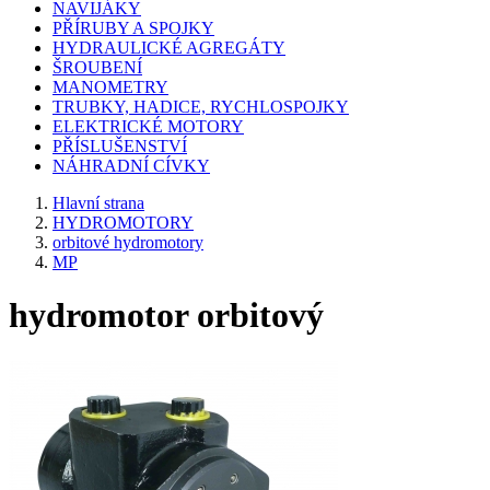
NAVIJÁKY
PŘÍRUBY A SPOJKY
HYDRAULICKÉ AGREGÁTY
ŠROUBENÍ
MANOMETRY
TRUBKY, HADICE, RYCHLOSPOJKY
ELEKTRICKÉ MOTORY
PŘÍSLUŠENSTVÍ
NÁHRADNÍ CÍVKY
Hlavní strana
HYDROMOTORY
orbitové hydromotory
MP
hydromotor orbitový