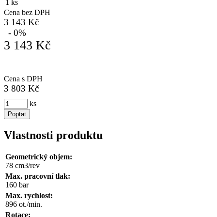
1 ks
Cena bez DPH
3 143 Kč
- 0%
3 143 Kč
Cena s DPH
3 803 Kč
ks
Poptat
Vlastnosti produktu
Geometrický objem:
78 cm3/rev
Max. pracovní tlak:
160 bar
Max. rychlost:
896 ot./min.
Rotace: