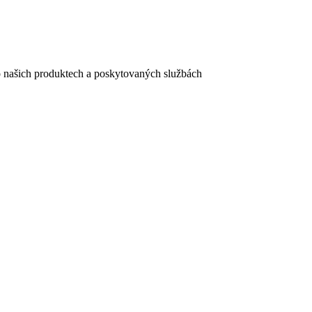
e o našich produktech a poskytovaných službách
egistračního formuláře vyplnili, naleznete
zde
.