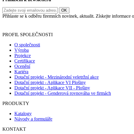
Přihlaste se k odběru firemních novinek, aktualit. Získejte informac
Informace o zpracování vašich osobních údajů, které jste do r
PROFIL SPOLEČNOSTI
O společnosti
Výroba
Projekce
Certifikace
Ocenění
Kariéra
Dotační projekt - Mezinárodní veletržní akce
Dotační projekt - Aplikace VI Plošiny
Dotační projekt - Aplikace VII - Plošiny
Dotační projekt - Genderová rovnováha ve firmách
PRODUKTY
Katalogy
Návody a formuláře
KONTAKT