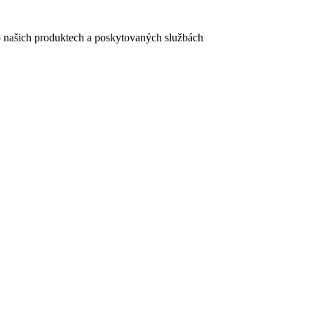
e o našich produktech a poskytovaných službách
egistračního formuláře vyplnili, naleznete
zde
.