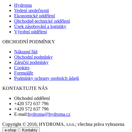
Hydroma
Vedení společnosti
Ekonomické oddělení
Obchodně-technické oddělení
Úsek zásobování a logistiky
Výrobní oddělení
OBCHODNÍ PODMÍNKY
Nákupní řád
Obchodní podmínky
Záruční podmínky
Cookies
Formuláře
Podmínky ochrany osobních údajů
KONTAKTUJTE NÁS
Obchodní oddělení
+420 572 637 796
+420 572 637 796
E-mail:
hydroma@hydroma.cz
Copyright © 2016; HYDROMA, s.r.o.; všechna práva vyhrazena
e-shop
Kontakty