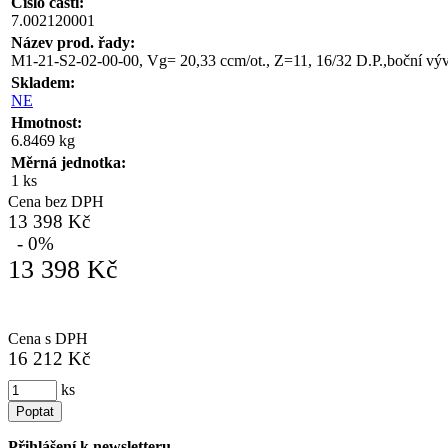
Číslo části:
7.002120001
Název prod. řady:
M1-21-S2-02-00-00, Vg= 20,33 ccm/ot., Z=11, 16/32 D.P.,boční v
Skladem:
NE
Hmotnost:
6.8469 kg
Měrná jednotka:
1 ks
Cena bez DPH
13 398 Kč
- 0%
13 398 Kč
Cena s DPH
16 212 Kč
ks
Poptat
Přihlášení k newsletteru