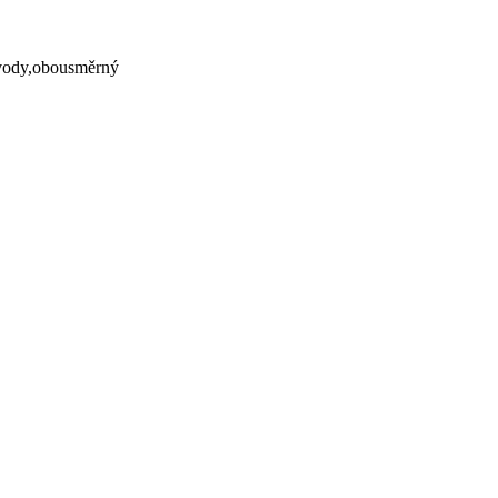
ývody,obousměrný