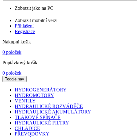
Zobrazit jako na PC
Zobrazit mobilní verzi
Přihlášení
Registrace
Nákupní košík
0 položek
Poptávkový košík
0 položek
Toggle nav
HYDROGENERÁTORY
HYDROMOTORY
VENTILY
HYDRAULICKÉ ROZVÁDĚČE
HYDRAULICKÉ AKUMULÁTORY
TLAKOVÉ SPÍNAČE
HYDRAULICKÉ FILTRY
CHLADIČE
PŘEVODOVKY