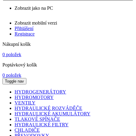
Zobrazit jako na PC
Zobrazit mobilní verzi
Přihlášení
Registrace
Nákupní košík
0 položek
Poptávkový košík
0 položek
Toggle nav
HYDROGENERÁTORY
HYDROMOTORY
VENTILY
HYDRAULICKÉ ROZVÁDĚČE
HYDRAULICKÉ AKUMULÁTORY
TLAKOVÉ SPÍNAČE
HYDRAULICKÉ FILTRY
CHLADIČE
PŘEVODOVKY