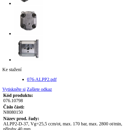
Ke stažení
076-ALPP2.pdf
Vytiskněte si
Zašlete odkaz
Kód produktu:
076.10798
Číslo části:
N8080150
Název prod. řady:
ALPP2-D-37, Vg=25,5 ccm/ot, max. 170 bar, max. 2800 ot/min,
příruby 40 mm