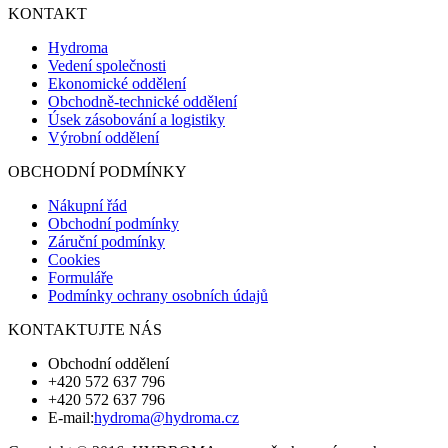
KONTAKT
Hydroma
Vedení společnosti
Ekonomické oddělení
Obchodně-technické oddělení
Úsek zásobování a logistiky
Výrobní oddělení
OBCHODNÍ PODMÍNKY
Nákupní řád
Obchodní podmínky
Záruční podmínky
Cookies
Formuláře
Podmínky ochrany osobních údajů
KONTAKTUJTE NÁS
Obchodní oddělení
+420 572 637 796
+420 572 637 796
E-mail:
hydroma@hydroma.cz