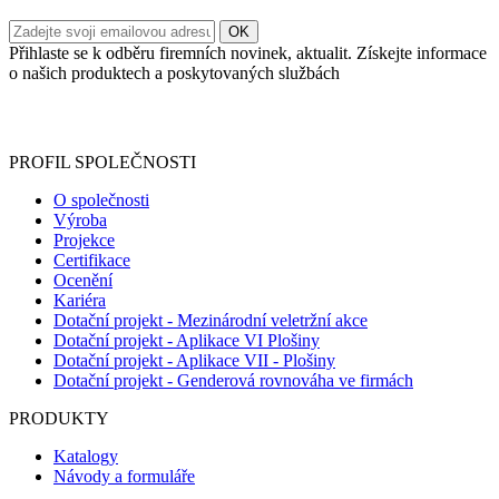
Přihlaste se k odběru firemních novinek, aktualit. Získejte informace
o našich produktech a poskytovaných službách
Informace o zpracování vašich osobních údajů, které jste do
registračního formuláře vyplnili, naleznete
zde
.
PROFIL SPOLEČNOSTI
O společnosti
Výroba
Projekce
Certifikace
Ocenění
Kariéra
Dotační projekt - Mezinárodní veletržní akce
Dotační projekt - Aplikace VI Plošiny
Dotační projekt - Aplikace VII - Plošiny
Dotační projekt - Genderová rovnováha ve firmách
PRODUKTY
Katalogy
Návody a formuláře