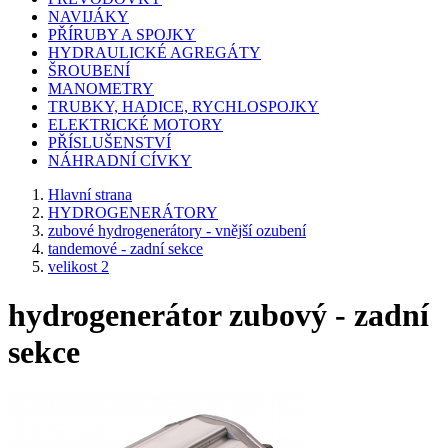
NAVIJÁKY
PŘÍRUBY A SPOJKY
HYDRAULICKÉ AGREGÁTY
ŠROUBENÍ
MANOMETRY
TRUBKY, HADICE, RYCHLOSPOJKY
ELEKTRICKÉ MOTORY
PŘÍSLUŠENSTVÍ
NÁHRADNÍ CÍVKY
Hlavní strana
HYDROGENERÁTORY
zubové hydrogenerátory - vnější ozubení
tandemové - zadní sekce
velikost 2
hydrogenerátor zubový - zadní
sekce