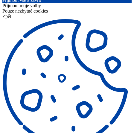
Přijmout vše a zavřít
Přijmout moje volby
Pouze nezbytné cookies
Zpět