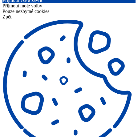
Přijmout vše a zavřít
Přijmout moje volby
Pouze nezbytné cookies
Zpět