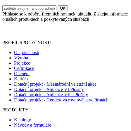
Přihlaste se k odběru firemních novinek, aktualit. Získejte informace
o našich produktech a poskytovaných službách
Informace o zpracování vašich osobních údajů, které jste do
registračního formuláře vyplnili, naleznete
zde
.
PROFIL SPOLEČNOSTI
O společnosti
Výroba
Projekce
Certifikace
Ocenění
Kariéra
Dotační projekt - Mezinárodní veletržní akce
Dotační projekt - Aplikace VI Plošiny
Dotační projekt - Aplikace VII - Plošiny
Dotační projekt - Genderová rovnováha ve firmách
PRODUKTY
Katalogy
Návody a formuláře