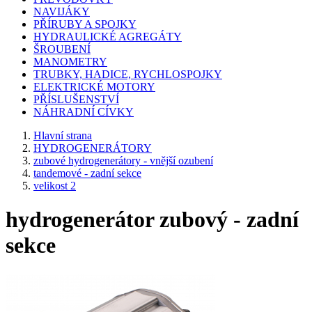
NAVIJÁKY
PŘÍRUBY A SPOJKY
HYDRAULICKÉ AGREGÁTY
ŠROUBENÍ
MANOMETRY
TRUBKY, HADICE, RYCHLOSPOJKY
ELEKTRICKÉ MOTORY
PŘÍSLUŠENSTVÍ
NÁHRADNÍ CÍVKY
Hlavní strana
HYDROGENERÁTORY
zubové hydrogenerátory - vnější ozubení
tandemové - zadní sekce
velikost 2
hydrogenerátor zubový - zadní
sekce