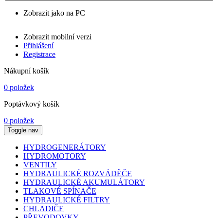
Zobrazit jako na PC
Zobrazit mobilní verzi
Přihlášení
Registrace
Nákupní košík
0 položek
Poptávkový košík
0 položek
Toggle nav
HYDROGENERÁTORY
HYDROMOTORY
VENTILY
HYDRAULICKÉ ROZVÁDĚČE
HYDRAULICKÉ AKUMULÁTORY
TLAKOVÉ SPÍNAČE
HYDRAULICKÉ FILTRY
CHLADIČE
PŘEVODOVKY