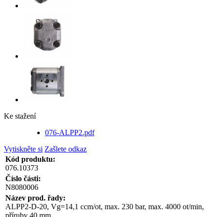
Ke stažení
076-ALPP2.pdf
Vytiskněte si
Zašlete odkaz
Kód produktu:
076.10373
Číslo části:
N8080006
Název prod. řady:
ALPP2-D-20, Vg=14,1 ccm/ot, max. 230 bar, max. 4000 ot/min,
příruby 40 mm