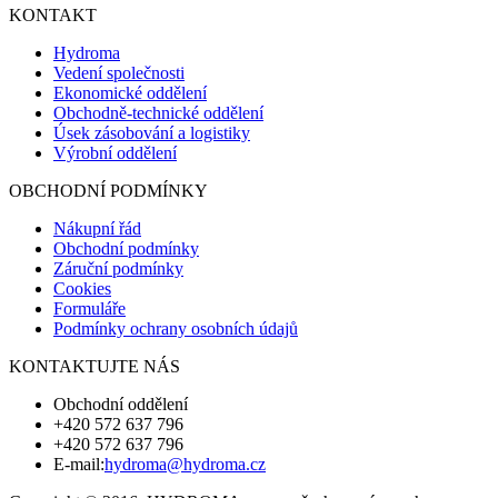
KONTAKT
Hydroma
Vedení společnosti
Ekonomické oddělení
Obchodně-technické oddělení
Úsek zásobování a logistiky
Výrobní oddělení
OBCHODNÍ PODMÍNKY
Nákupní řád
Obchodní podmínky
Záruční podmínky
Cookies
Formuláře
Podmínky ochrany osobních údajů
KONTAKTUJTE NÁS
Obchodní oddělení
+420 572 637 796
+420 572 637 796
E-mail:
hydroma@hydroma.cz