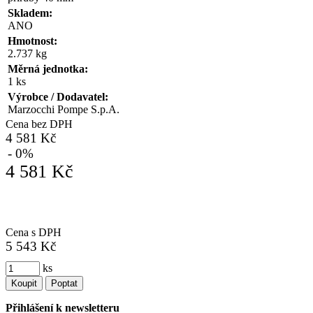
Skladem:
ANO
Hmotnost:
2.737 kg
Měrná jednotka:
1 ks
Výrobce / Dodavatel:
Marzocchi Pompe S.p.A.
Cena bez DPH
4 581 Kč
- 0%
4 581 Kč
Cena s DPH
5 543 Kč
ks
Koupit
Poptat
Přihlášení k newsletteru