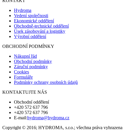
KONTAKT
Hydroma
Vedení společnosti
Ekonomické oddělení
Obchodně-technické oddělení
Úsek zásobování a logistiky
Výrobní oddělení
OBCHODNÍ PODMÍNKY
Nákupní řád
Obchodní podmínky
Záruční podmínky
Cookies
Formuláře
Podmínky ochrany osobních údajů
KONTAKTUJTE NÁS
Obchodní oddělení
+420 572 637 796
+420 572 637 796
E-mail:
hydroma@hydroma.cz
Copyright © 2016; HYDROMA, s.r.o.; všechna práva vyhrazena