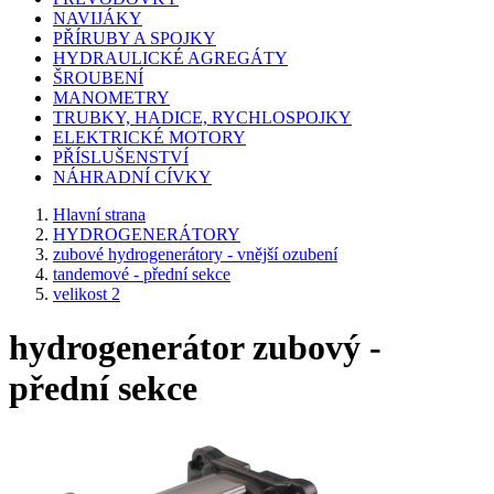
NAVIJÁKY
PŘÍRUBY A SPOJKY
HYDRAULICKÉ AGREGÁTY
ŠROUBENÍ
MANOMETRY
TRUBKY, HADICE, RYCHLOSPOJKY
ELEKTRICKÉ MOTORY
PŘÍSLUŠENSTVÍ
NÁHRADNÍ CÍVKY
Hlavní strana
HYDROGENERÁTORY
zubové hydrogenerátory - vnější ozubení
tandemové - přední sekce
velikost 2
hydrogenerátor zubový -
přední sekce