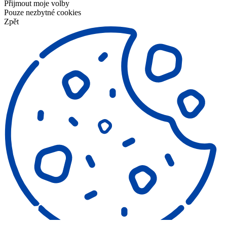
Přijmout moje volby
Pouze nezbytné cookies
Zpět