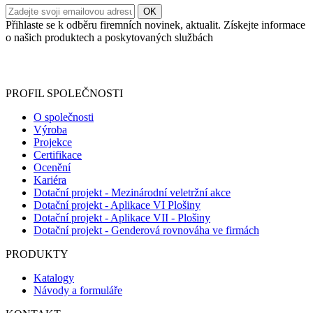
Přihlaste se k odběru firemních novinek, aktualit. Získejte informace
o našich produktech a poskytovaných službách
Informace o zpracování vašich osobních údajů, které jste do
registračního formuláře vyplnili, naleznete
zde
.
PROFIL SPOLEČNOSTI
O společnosti
Výroba
Projekce
Certifikace
Ocenění
Kariéra
Dotační projekt - Mezinárodní veletržní akce
Dotační projekt - Aplikace VI Plošiny
Dotační projekt - Aplikace VII - Plošiny
Dotační projekt - Genderová rovnováha ve firmách
PRODUKTY
Katalogy
Návody a formuláře