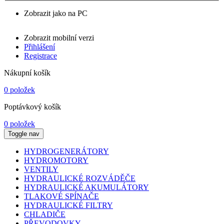
Zobrazit jako na PC
Zobrazit mobilní verzi
Přihlášení
Registrace
Nákupní košík
0 položek
Poptávkový košík
0 položek
Toggle nav
HYDROGENERÁTORY
HYDROMOTORY
VENTILY
HYDRAULICKÉ ROZVÁDĚČE
HYDRAULICKÉ AKUMULÁTORY
TLAKOVÉ SPÍNAČE
HYDRAULICKÉ FILTRY
CHLADIČE
PŘEVODOVKY