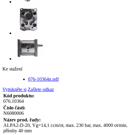
Ke stažení
076-10364n.pdf
Vytiskněte si
Zašlete odkaz
Kód produktu:
076.10364
Číslo části:
N6080006
Název prod. řady:
ALPA2-D-20, Vg=14,1 ccm/ot, max. 230 bar, max. 4000 ot/min,
příruby 40 mm