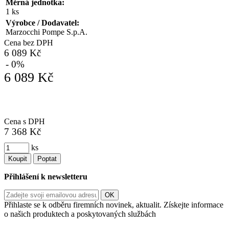
Měrná jednotka:
1 ks
Výrobce / Dodavatel:
Marzocchi Pompe S.p.A.
Cena bez DPH
6 089 Kč
- 0%
6 089 Kč
Cena s DPH
7 368 Kč
ks
Koupit
Poptat
Přihlášení k newsletteru
Přihlaste se k odběru firemních novinek, aktualit. Získejte informace
o našich produktech a poskytovaných službách
Informace o zpracování vašich osobních údajů, které jste do