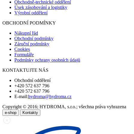
Obchodně-technické oddělení
Úsek zásobování a logistiky
Výrobní oddělení
OBCHODNÍ PODMÍNKY
Nákupní řád
Obchodní podmínky
Záruční podmínky
Cookies
Formuláře
Podmínky ochrany osobních údajů
KONTAKTUJTE NÁS
Obchodní oddělení
+420 572 637 796
+420 572 637 796
E-mail:
hydroma@hydroma.cz
Copyright © 2016; HYDROMA, s.r.o.; všechna práva vyhrazena
e-shop
Kontakty