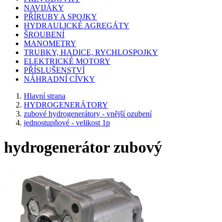
NAVIJÁKY
PŘÍRUBY A SPOJKY
HYDRAULICKÉ AGREGÁTY
ŠROUBENÍ
MANOMETRY
TRUBKY, HADICE, RYCHLOSPOJKY
ELEKTRICKÉ MOTORY
PŘÍSLUŠENSTVÍ
NÁHRADNÍ CÍVKY
Hlavní strana
HYDROGENERÁTORY
zubové hydrogenerátory - vnější ozubení
jednostupňové - velikost 1p
hydrogenerátor zubový