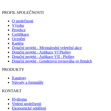
registračního formuláře vyplnili, naleznete
zde
.
PROFIL SPOLEČNOSTI
O společnosti
Výroba
Projekce
Certifikace
Ocenění
Kariéra
Dotační projekt - Mezinárodní veletržní akce
Dotační projekt - Aplikace VI Plošiny
Dotační projekt - Aplikace VII - Plošiny
Dotační projekt - Genderová rovnováha ve firmách
PRODUKTY
Katalogy
Návody a formuláře
KONTAKT
Hydroma
Vedení společnosti
Ekonomické oddělení