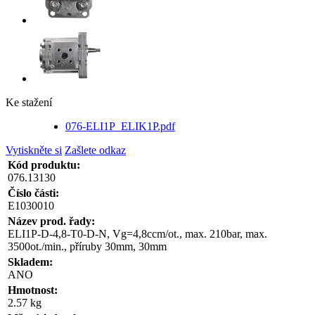
Ke stažení
076-ELI1P_ELIK1P.pdf
Vytiskněte si
Zašlete odkaz
Kód produktu:
076.13130
Číslo části:
E1030010
Název prod. řady:
ELI1P-D-4,8-T0-D-N, Vg=4,8ccm/ot., max. 210bar, max.
3500ot./min., příruby 30mm, 30mm
Skladem:
ANO
Hmotnost:
2.57 kg