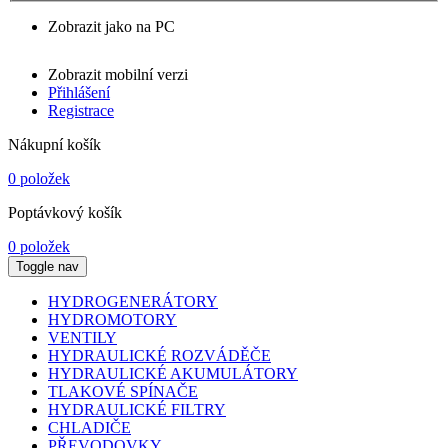
Zobrazit jako na PC
Zobrazit mobilní verzi
Přihlášení
Registrace
Nákupní košík
0 položek
Poptávkový košík
0 položek
Toggle nav
HYDROGENERÁTORY
HYDROMOTORY
VENTILY
HYDRAULICKÉ ROZVÁDĚČE
HYDRAULICKÉ AKUMULÁTORY
TLAKOVÉ SPÍNAČE
HYDRAULICKÉ FILTRY
CHLADIČE
PŘEVODOVKY