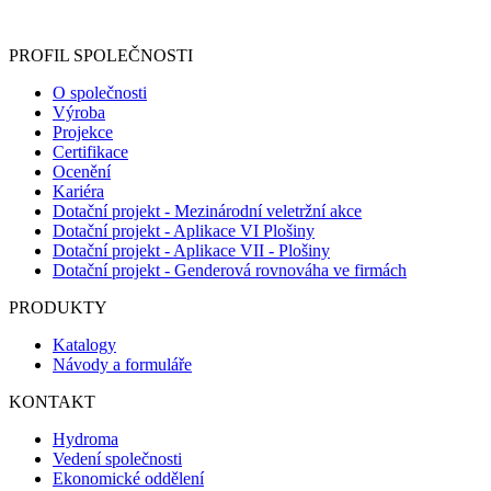
registračního formuláře vyplnili, naleznete
zde
.
PROFIL SPOLEČNOSTI
O společnosti
Výroba
Projekce
Certifikace
Ocenění
Kariéra
Dotační projekt - Mezinárodní veletržní akce
Dotační projekt - Aplikace VI Plošiny
Dotační projekt - Aplikace VII - Plošiny
Dotační projekt - Genderová rovnováha ve firmách
PRODUKTY
Katalogy
Návody a formuláře
KONTAKT
Hydroma
Vedení společnosti
Ekonomické oddělení