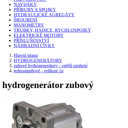
NAVIJÁKY
PŘÍRUBY A SPOJKY
HYDRAULICKÉ AGREGÁTY
ŠROUBENÍ
MANOMETRY
TRUBKY, HADICE, RYCHLOSPOJKY
ELEKTRICKÉ MOTORY
PŘÍSLUŠENSTVÍ
NÁHRADNÍ CÍVKY
Hlavní strana
HYDROGENERÁTORY
zubové hydrogenerátory - vnější ozubení
jednostupňové - velikost 1p
hydrogenerátor zubový