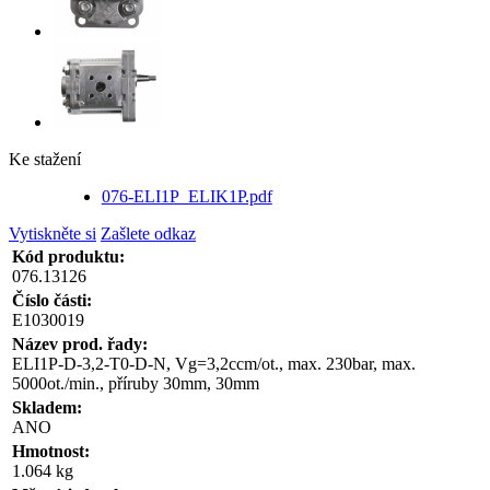
Ke stažení
076-ELI1P_ELIK1P.pdf
Vytiskněte si
Zašlete odkaz
Kód produktu:
076.13126
Číslo části:
E1030019
Název prod. řady:
ELI1P-D-3,2-T0-D-N, Vg=3,2ccm/ot., max. 230bar, max.
5000ot./min., příruby 30mm, 30mm
Skladem:
ANO
Hmotnost:
1.064 kg