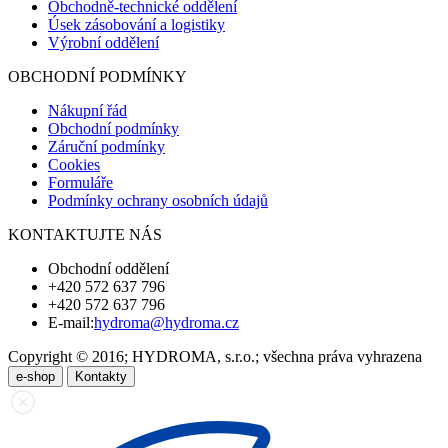
Obchodně-technické oddělení
Úsek zásobování a logistiky
Výrobní oddělení
OBCHODNÍ PODMÍNKY
Nákupní řád
Obchodní podmínky
Záruční podmínky
Cookies
Formuláře
Podmínky ochrany osobních údajů
KONTAKTUJTE NÁS
Obchodní oddělení
+420 572 637 796
+420 572 637 796
E-mail:
hydroma@hydroma.cz
Copyright © 2016; HYDROMA, s.r.o.; všechna práva vyhrazena
e-shop
Kontakty