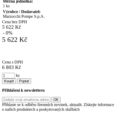
Měrná jednotka:
1 ks
Výrobce / Dodavatel:
Marzocchi Pompe S.p.A.
Cena bez DPH
5 622 Kč
- 0%
5 622 Kč
Cena s DPH
6 803 Kč
ks
Koupit
Poptat
Přihlášení k newsletteru
Přihlaste se k odběru firemních novinek, aktualit. Získejte informace
o našich produktech a poskytovaných službách
Informace o zpracování vašich osobních údajů, které jste do