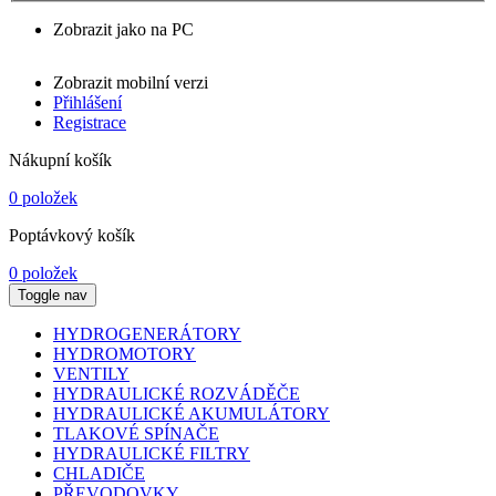
Zobrazit jako na PC
Zobrazit mobilní verzi
Přihlášení
Registrace
Nákupní košík
0 položek
Poptávkový košík
0 položek
Toggle nav
HYDROGENERÁTORY
HYDROMOTORY
VENTILY
HYDRAULICKÉ ROZVÁDĚČE
HYDRAULICKÉ AKUMULÁTORY
TLAKOVÉ SPÍNAČE
HYDRAULICKÉ FILTRY
CHLADIČE
PŘEVODOVKY