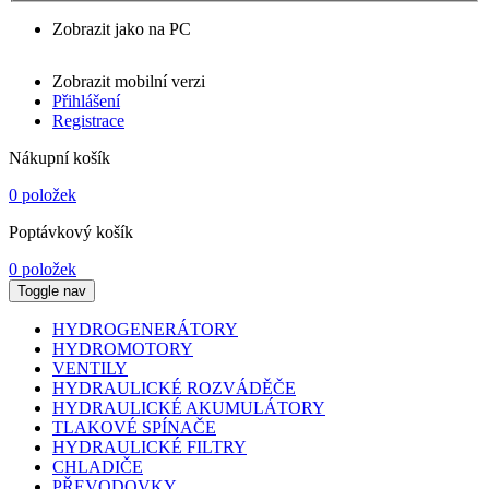
Zobrazit jako na PC
Zobrazit mobilní verzi
Přihlášení
Registrace
Nákupní košík
0 položek
Poptávkový košík
0 položek
Toggle nav
HYDROGENERÁTORY
HYDROMOTORY
VENTILY
HYDRAULICKÉ ROZVÁDĚČE
HYDRAULICKÉ AKUMULÁTORY
TLAKOVÉ SPÍNAČE
HYDRAULICKÉ FILTRY
CHLADIČE
PŘEVODOVKY