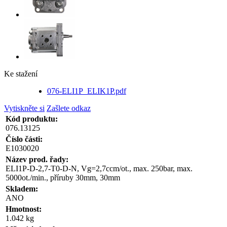
Ke stažení
076-ELI1P_ELIK1P.pdf
Vytiskněte si
Zašlete odkaz
Kód produktu:
076.13125
Číslo části:
E1030020
Název prod. řady:
ELI1P-D-2,7-T0-D-N, Vg=2,7ccm/ot., max. 250bar, max.
5000ot./min., příruby 30mm, 30mm
Skladem:
ANO
Hmotnost:
1.042 kg