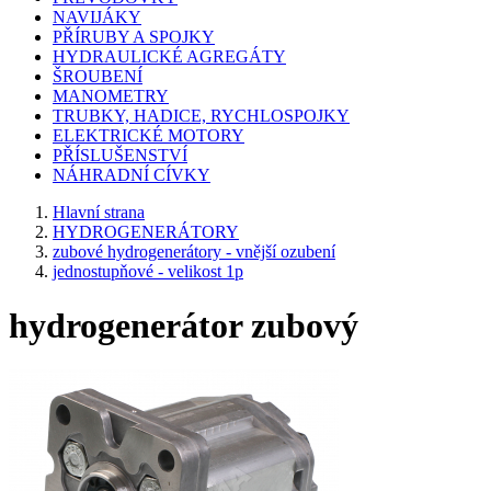
NAVIJÁKY
PŘÍRUBY A SPOJKY
HYDRAULICKÉ AGREGÁTY
ŠROUBENÍ
MANOMETRY
TRUBKY, HADICE, RYCHLOSPOJKY
ELEKTRICKÉ MOTORY
PŘÍSLUŠENSTVÍ
NÁHRADNÍ CÍVKY
Hlavní strana
HYDROGENERÁTORY
zubové hydrogenerátory - vnější ozubení
jednostupňové - velikost 1p
hydrogenerátor zubový