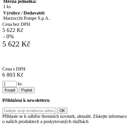
Měrná jednotka:
1 ks
Výrobce / Dodavatel:
Marzocchi Pompe S.p.A.
Cena bez DPH
5 622 Kč
- 0%
5 622 Kč
Cena s DPH
6 803 Kč
ks
Koupit
Poptat
Přihlášení k newsletteru
Přihlaste se k odběru firemních novinek, aktualit. Získejte informace
o našich produktech a poskytovaných službách
Informace o zpracování vašich osobních údajů, které jste do