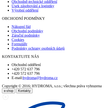
Obchodně-technické oddělení
Úsek zásobování a logistiky
Výrobní oddělení
OBCHODNÍ PODMÍNKY
Nákupní řád
Obchodní podmínky
Záruční podmínky
Cookies
Formuláře
Podmínky ochrany osobních údajů
KONTAKTUJTE NÁS
Obchodní oddělení
+420 572 637 796
+420 572 637 796
E-mail:
hydroma@hydroma.cz
Copyright © 2016; HYDROMA, s.r.o.; všechna práva vyhrazena
e-shop
Kontakty