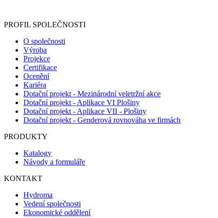
registračního formuláře vyplnili, naleznete
zde
.
PROFIL SPOLEČNOSTI
O společnosti
Výroba
Projekce
Certifikace
Ocenění
Kariéra
Dotační projekt - Mezinárodní veletržní akce
Dotační projekt - Aplikace VI Plošiny
Dotační projekt - Aplikace VII - Plošiny
Dotační projekt - Genderová rovnováha ve firmách
PRODUKTY
Katalogy
Návody a formuláře
KONTAKT
Hydroma
Vedení společnosti
Ekonomické oddělení