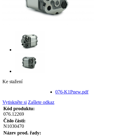
Ke stažení
076-K1Pnew.pdf
Vytiskněte si
Zašlete odkaz
Kód produktu:
076.12269
Číslo části:
N1030470
Název prod. řady: