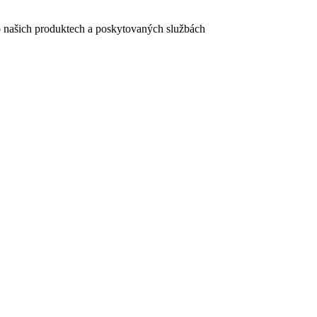
e o našich produktech a poskytovaných službách
egistračního formuláře vyplnili, naleznete
zde
.