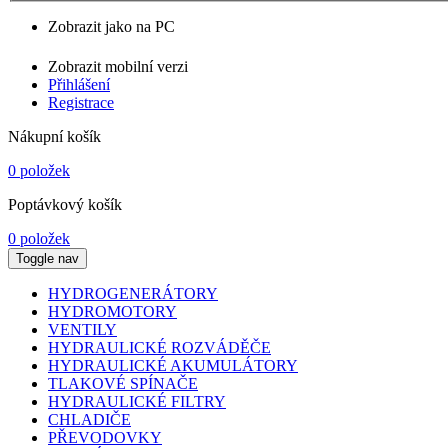
Zobrazit jako na PC
Zobrazit mobilní verzi
Přihlášení
Registrace
Nákupní košík
0 položek
Poptávkový košík
0 položek
Toggle nav
HYDROGENERÁTORY
HYDROMOTORY
VENTILY
HYDRAULICKÉ ROZVÁDĚČE
HYDRAULICKÉ AKUMULÁTORY
TLAKOVÉ SPÍNAČE
HYDRAULICKÉ FILTRY
CHLADIČE
PŘEVODOVKY