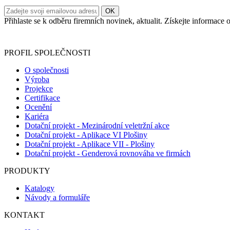
Přihlaste se k odběru firemních novinek, aktualit. Získejte informac
Informace o zpracování vašich osobních údajů, které jste do r
PROFIL SPOLEČNOSTI
O společnosti
Výroba
Projekce
Certifikace
Ocenění
Kariéra
Dotační projekt - Mezinárodní veletržní akce
Dotační projekt - Aplikace VI Plošiny
Dotační projekt - Aplikace VII - Plošiny
Dotační projekt - Genderová rovnováha ve firmách
PRODUKTY
Katalogy
Návody a formuláře
KONTAKT