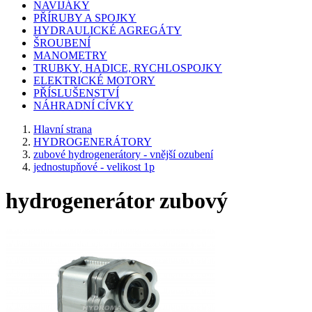
NAVIJÁKY
PŘÍRUBY A SPOJKY
HYDRAULICKÉ AGREGÁTY
ŠROUBENÍ
MANOMETRY
TRUBKY, HADICE, RYCHLOSPOJKY
ELEKTRICKÉ MOTORY
PŘÍSLUŠENSTVÍ
NÁHRADNÍ CÍVKY
Hlavní strana
HYDROGENERÁTORY
zubové hydrogenerátory - vnější ozubení
jednostupňové - velikost 1p
hydrogenerátor zubový