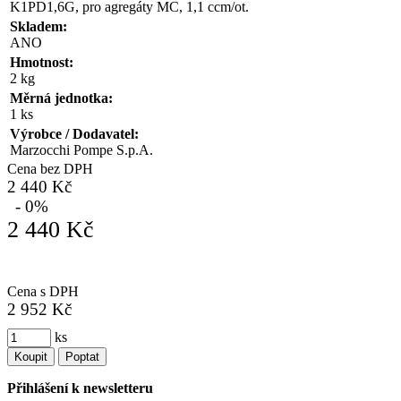
K1PD1,6G, pro agregáty MC, 1,1 ccm/ot.
Skladem:
ANO
Hmotnost:
2 kg
Měrná jednotka:
1 ks
Výrobce / Dodavatel:
Marzocchi Pompe S.p.A.
Cena bez DPH
2 440 Kč
- 0%
2 440 Kč
Cena s DPH
2 952 Kč
ks
Koupit
Poptat
Přihlášení k newsletteru