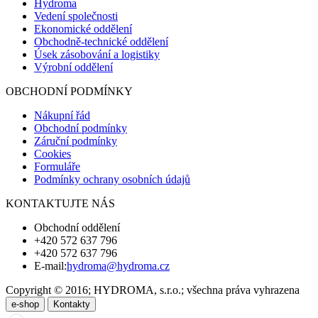
Hydroma
Vedení společnosti
Ekonomické oddělení
Obchodně-technické oddělení
Úsek zásobování a logistiky
Výrobní oddělení
OBCHODNÍ PODMÍNKY
Nákupní řád
Obchodní podmínky
Záruční podmínky
Cookies
Formuláře
Podmínky ochrany osobních údajů
KONTAKTUJTE NÁS
Obchodní oddělení
+420 572 637 796
+420 572 637 796
E-mail:
hydroma@hydroma.cz
Copyright © 2016; HYDROMA, s.r.o.; všechna práva vyhrazena
e-shop
Kontakty