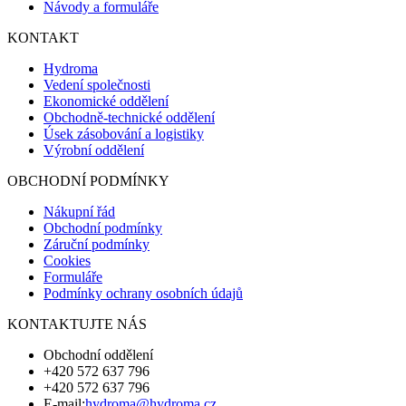
Návody a formuláře
KONTAKT
Hydroma
Vedení společnosti
Ekonomické oddělení
Obchodně-technické oddělení
Úsek zásobování a logistiky
Výrobní oddělení
OBCHODNÍ PODMÍNKY
Nákupní řád
Obchodní podmínky
Záruční podmínky
Cookies
Formuláře
Podmínky ochrany osobních údajů
KONTAKTUJTE NÁS
Obchodní oddělení
+420 572 637 796
+420 572 637 796
E-mail:
hydroma@hydroma.cz