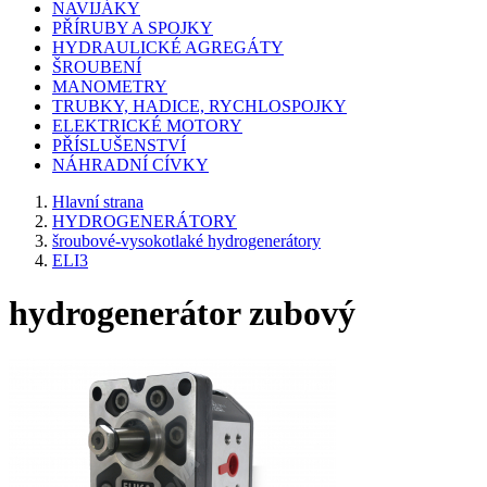
NAVIJÁKY
PŘÍRUBY A SPOJKY
HYDRAULICKÉ AGREGÁTY
ŠROUBENÍ
MANOMETRY
TRUBKY, HADICE, RYCHLOSPOJKY
ELEKTRICKÉ MOTORY
PŘÍSLUŠENSTVÍ
NÁHRADNÍ CÍVKY
Hlavní strana
HYDROGENERÁTORY
šroubové-vysokotlaké hydrogenerátory
ELI3
hydrogenerátor zubový