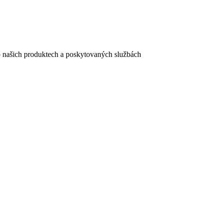
e o našich produktech a poskytovaných službách
egistračního formuláře vyplnili, naleznete
zde
.