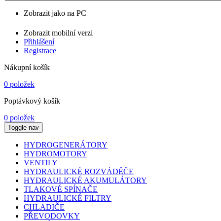
Zobrazit jako na PC
Zobrazit mobilní verzi
Přihlášení
Registrace
Nákupní košík
0 položek
Poptávkový košík
0 položek
Toggle nav
HYDROGENERÁTORY
HYDROMOTORY
VENTILY
HYDRAULICKÉ ROZVÁDĚČE
HYDRAULICKÉ AKUMULÁTORY
TLAKOVÉ SPÍNAČE
HYDRAULICKÉ FILTRY
CHLADIČE
PŘEVODOVKY