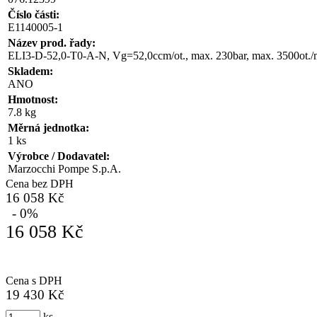
Číslo části:
E1140005-1
Název prod. řady:
ELI3-D-52,0-T0-A-N, Vg=52,0ccm/ot., max. 230bar, max. 3500ot./
Skladem:
ANO
Hmotnost:
7.8 kg
Měrná jednotka:
1 ks
Výrobce / Dodavatel:
Marzocchi Pompe S.p.A.
Cena bez DPH
16 058 Kč
- 0%
16 058 Kč
Cena s DPH
19 430 Kč
ks