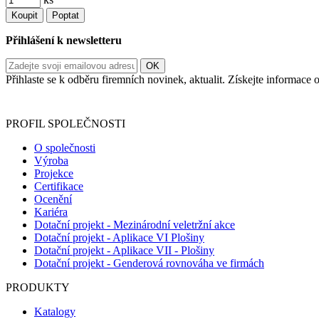
Koupit
Poptat
Přihlášení k newsletteru
Přihlaste se k odběru firemních novinek, aktualit. Získejte informac
Informace o zpracování vašich osobních údajů, které jste do r
PROFIL SPOLEČNOSTI
O společnosti
Výroba
Projekce
Certifikace
Ocenění
Kariéra
Dotační projekt - Mezinárodní veletržní akce
Dotační projekt - Aplikace VI Plošiny
Dotační projekt - Aplikace VII - Plošiny
Dotační projekt - Genderová rovnováha ve firmách
PRODUKTY
Katalogy