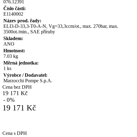
076.12391
Číslo části:
E1140002
Název prod. řady:
ELI3-D-33,3-T0-A-N, Vg=33,3ccm/ot., max. 270bar, max.
3500ot./min., SAE příruby
Skladem:
ANO
Hmotnost:
7.03 kg
Měrná jednotka:
1 ks
Výrobce / Dodavatel:
Marzocchi Pompe S.p.A.
Cena bez DPH
19 171 Kč
- 0%
19 171 Kč
Cena s DPH