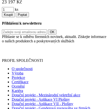
23 197 Kč
ks
Koupit
Poptat
Přihlášení k newsletteru
Přihlaste se k odběru firemních novinek, aktualit. Získejte informace
o našich produktech a poskytovaných službách
Informace o zpracování vašich osobních údajů, které jste do
registračního formuláře vyplnili, naleznete
zde
.
PROFIL SPOLEČNOSTI
O společnosti
Výroba
Projekce
Certifikace
Ocenění
Kariéra
Dotační projekt - Mezinárodní veletržní akce
Dotační projekt - Aplikace VI Plošiny
Dotační projekt - Aplikace VII - Plošiny
Dotační projekt - Genderová rovnováha ve firmách