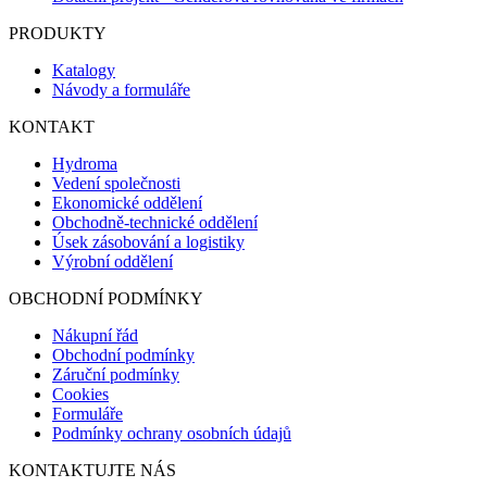
PRODUKTY
Katalogy
Návody a formuláře
KONTAKT
Hydroma
Vedení společnosti
Ekonomické oddělení
Obchodně-technické oddělení
Úsek zásobování a logistiky
Výrobní oddělení
OBCHODNÍ PODMÍNKY
Nákupní řád
Obchodní podmínky
Záruční podmínky
Cookies
Formuláře
Podmínky ochrany osobních údajů
KONTAKTUJTE NÁS