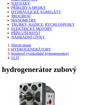
NAVIJÁKY
PŘÍRUBY A SPOJKY
HYDRAULICKÉ AGREGÁTY
ŠROUBENÍ
MANOMETRY
TRUBKY, HADICE, RYCHLOSPOJKY
ELEKTRICKÉ MOTORY
PŘÍSLUŠENSTVÍ
NÁHRADNÍ CÍVKY
Hlavní strana
HYDROGENERÁTORY
šroubové-vysokotlaké hydrogenerátory
ELI3
hydrogenerátor zubový