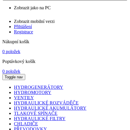
Zobrazit jako na PC
Zobrazit mobilní verzi
Přihlášení
Registrace
Nákupní košík
0 položek
Poptávkový košík
0 položek
Toggle nav
HYDROGENERÁTORY
HYDROMOTORY
VENTILY
HYDRAULICKÉ ROZVÁDĚČE
HYDRAULICKÉ AKUMULÁTORY
TLAKOVÉ SPÍNAČE
HYDRAULICKÉ FILTRY
CHLADIČE
PŘEVODOVKY