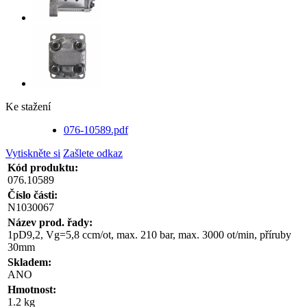
Ke stažení
076-10589.pdf
Vytiskněte si
Zašlete odkaz
Kód produktu:
076.10589
Číslo části:
N1030067
Název prod. řady:
1pD9,2, Vg=5,8 ccm/ot, max. 210 bar, max. 3000 ot/min, příruby
30mm
Skladem:
ANO
Hmotnost:
1.2 kg