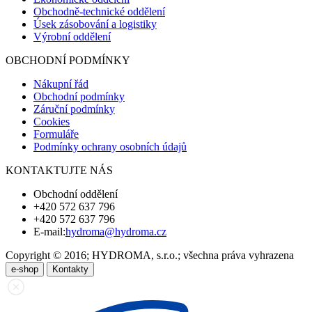
Obchodně-technické oddělení
Úsek zásobování a logistiky
Výrobní oddělení
OBCHODNÍ PODMÍNKY
Nákupní řád
Obchodní podmínky
Záruční podmínky
Cookies
Formuláře
Podmínky ochrany osobních údajů
KONTAKTUJTE NÁS
Obchodní oddělení
+420 572 637 796
+420 572 637 796
E-mail:
hydroma@hydroma.cz
Copyright © 2016; HYDROMA, s.r.o.; všechna práva vyhrazena
e-shop
Kontakty