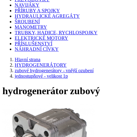
NAVIJÁKY
PŘÍRUBY A SPOJKY
HYDRAULICKÉ AGREGÁTY
ŠROUBENÍ
MANOMETRY
TRUBKY, HADICE, RYCHLOSPOJKY
ELEKTRICKÉ MOTORY
PŘÍSLUŠENSTVÍ
NÁHRADNÍ CÍVKY
Hlavní strana
HYDROGENERÁTORY
zubové hydrogenerátory - vnější ozubení
jednostupňové - velikost 1p
hydrogenerátor zubový