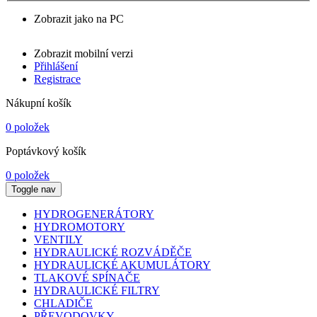
Zobrazit jako na PC
Zobrazit mobilní verzi
Přihlášení
Registrace
Nákupní košík
0 položek
Poptávkový košík
0 položek
Toggle nav
HYDROGENERÁTORY
HYDROMOTORY
VENTILY
HYDRAULICKÉ ROZVÁDĚČE
HYDRAULICKÉ AKUMULÁTORY
TLAKOVÉ SPÍNAČE
HYDRAULICKÉ FILTRY
CHLADIČE
PŘEVODOVKY