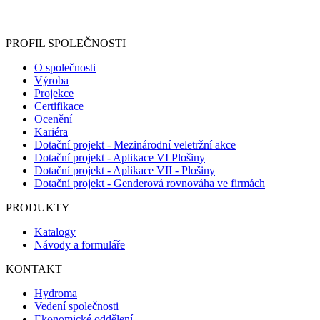
Informace o zpracování vašich osobních údajů, které jste do
registračního formuláře vyplnili, naleznete
zde
.
PROFIL SPOLEČNOSTI
O společnosti
Výroba
Projekce
Certifikace
Ocenění
Kariéra
Dotační projekt - Mezinárodní veletržní akce
Dotační projekt - Aplikace VI Plošiny
Dotační projekt - Aplikace VII - Plošiny
Dotační projekt - Genderová rovnováha ve firmách
PRODUKTY
Katalogy
Návody a formuláře
KONTAKT
Hydroma
Vedení společnosti
Ekonomické oddělení