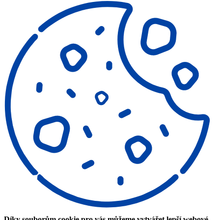
Díky souborům cookie pro vás můžeme vytvářet lepší webové