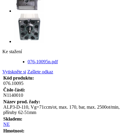
Ke stažení
076-10095n.pdf
Vytiskněte si
Zašlete odkaz
Kód produktu:
076.10095
Číslo části:
N1140010
Název prod. řady:
ALP3-D-110, Vg=71ccm/ot, max. 170, bar, max. 2500ot/min,
příruby 62-51mm
Skladem:
NE
Hmotnost: