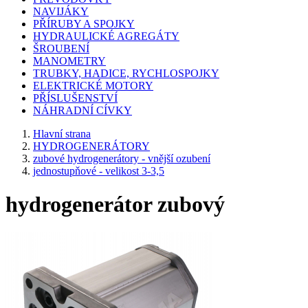
NAVIJÁKY
PŘÍRUBY A SPOJKY
HYDRAULICKÉ AGREGÁTY
ŠROUBENÍ
MANOMETRY
TRUBKY, HADICE, RYCHLOSPOJKY
ELEKTRICKÉ MOTORY
PŘÍSLUŠENSTVÍ
NÁHRADNÍ CÍVKY
Hlavní strana
HYDROGENERÁTORY
zubové hydrogenerátory - vnější ozubení
jednostupňové - velikost 3-3,5
hydrogenerátor zubový