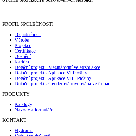
Informace o zpracování vašich osobních údajů, které jste do
registračního formuláře vyplnili, naleznete
zde
.
PROFIL SPOLEČNOSTI
O společnosti
Výroba
Projekce
Certifikace
Ocenění
Kariéra
Dotační projekt - Mezinárodní veletržní akce
Dotační projekt - Aplikace VI Plošiny
Dotační projekt - Aplikace VII - Plošiny
Dotační projekt - Genderová rovnováha ve firmách
PRODUKTY
Katalogy
Návody a formuláře
KONTAKT
Hydroma
Vedení společnosti