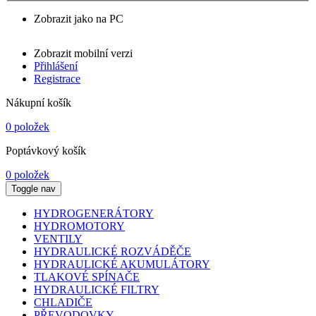
Zobrazit jako na PC
Zobrazit mobilní verzi
Přihlášení
Registrace
Nákupní košík
0 položek
Poptávkový košík
0 položek
Toggle nav
HYDROGENERÁTORY
HYDROMOTORY
VENTILY
HYDRAULICKÉ ROZVÁDĚČE
HYDRAULICKÉ AKUMULÁTORY
TLAKOVÉ SPÍNAČE
HYDRAULICKÉ FILTRY
CHLADIČE
PŘEVODOVKY