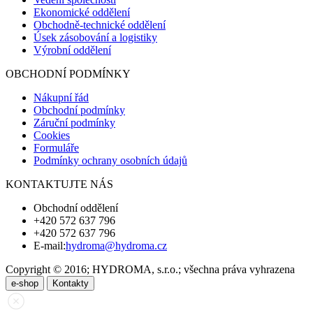
Ekonomické oddělení
Obchodně-technické oddělení
Úsek zásobování a logistiky
Výrobní oddělení
OBCHODNÍ PODMÍNKY
Nákupní řád
Obchodní podmínky
Záruční podmínky
Cookies
Formuláře
Podmínky ochrany osobních údajů
KONTAKTUJTE NÁS
Obchodní oddělení
+420 572 637 796
+420 572 637 796
E-mail:
hydroma@hydroma.cz
Copyright © 2016; HYDROMA, s.r.o.; všechna práva vyhrazena
e-shop
Kontakty