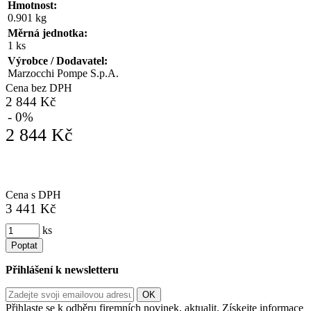
Hmotnost:
0.901 kg
Měrná jednotka:
1 ks
Výrobce / Dodavatel:
Marzocchi Pompe S.p.A.
Cena bez DPH
2 844 Kč
- 0%
2 844 Kč
Cena s DPH
3 441 Kč
ks
Poptat
Přihlášení k newsletteru
Přihlaste se k odběru firemních novinek, aktualit. Získejte informace