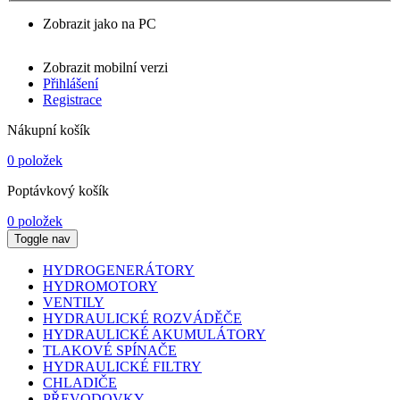
Zobrazit jako na PC
Zobrazit mobilní verzi
Přihlášení
Registrace
Nákupní košík
0 položek
Poptávkový košík
0 položek
Toggle nav
HYDROGENERÁTORY
HYDROMOTORY
VENTILY
HYDRAULICKÉ ROZVÁDĚČE
HYDRAULICKÉ AKUMULÁTORY
TLAKOVÉ SPÍNAČE
HYDRAULICKÉ FILTRY
CHLADIČE
PŘEVODOVKY