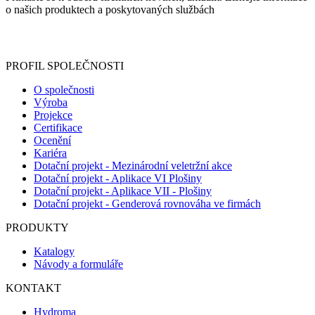
o našich produktech a poskytovaných službách
Informace o zpracování vašich osobních údajů, které jste do
registračního formuláře vyplnili, naleznete
zde
.
PROFIL SPOLEČNOSTI
O společnosti
Výroba
Projekce
Certifikace
Ocenění
Kariéra
Dotační projekt - Mezinárodní veletržní akce
Dotační projekt - Aplikace VI Plošiny
Dotační projekt - Aplikace VII - Plošiny
Dotační projekt - Genderová rovnováha ve firmách
PRODUKTY
Katalogy
Návody a formuláře
KONTAKT
Hydroma