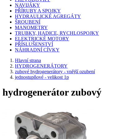
NAVIJÁKY
PŘÍRUBY A SPOJKY
HYDRAULICKÉ AGREGÁTY
ŠROUBENÍ
MANOMETRY
TRUBKY, HADICE, RYCHLOSPOJKY
ELEKTRICKÉ MOTORY
PŘÍSLUŠENSTVÍ
NÁHRADNÍ CÍVKY
Hlavní strana
HYDROGENERÁTORY
zubové hydrogenerátory - vnější ozubení
jednostupňové - velikost 1p
hydrogenerátor zubový