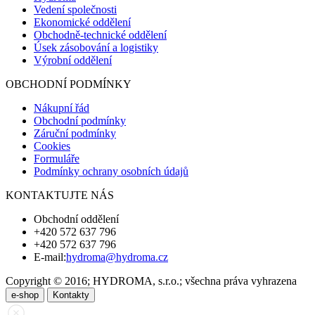
Vedení společnosti
Ekonomické oddělení
Obchodně-technické oddělení
Úsek zásobování a logistiky
Výrobní oddělení
OBCHODNÍ PODMÍNKY
Nákupní řád
Obchodní podmínky
Záruční podmínky
Cookies
Formuláře
Podmínky ochrany osobních údajů
KONTAKTUJTE NÁS
Obchodní oddělení
+420 572 637 796
+420 572 637 796
E-mail:
hydroma@hydroma.cz
Copyright © 2016; HYDROMA, s.r.o.; všechna práva vyhrazena
e-shop
Kontakty