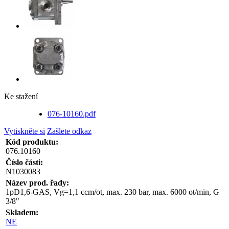
Ke stažení
076-10160.pdf
Vytiskněte si
Zašlete odkaz
Kód produktu:
076.10160
Číslo části:
N1030083
Název prod. řady:
1pD1,6-GAS, Vg=1,1 ccm/ot, max. 230 bar, max. 6000 ot/min, G
3/8"
Skladem:
NE