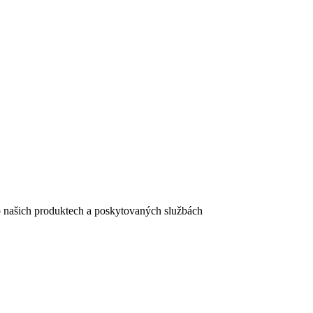
e o našich produktech a poskytovaných službách
egistračního formuláře vyplnili, naleznete
zde
.