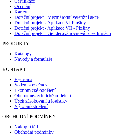
Certifikace
Ocenění
Kariéra
Dotační projekt - Mezinárodní veletržní akce
Dotační projekt - Aplikace VI Plošiny
Dotační projekt - Aplikace VII - Plošiny
Dotační projekt - Genderová rovnováha ve firmách
PRODUKTY
Katalogy
Návody a formuláře
KONTAKT
Hydroma
Vedení společnosti
Ekonomické oddělení
Obchodně-technické oddělení
Úsek zásobování a logistiky
Výrobní oddělení
OBCHODNÍ PODMÍNKY
Nákupní řád
Obchodní podmínky