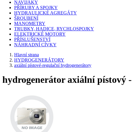
NAVIJÁKY
PŘÍRUBY A SPOJKY
HYDRAULICKÉ AGREGÁTY
ŠROUBENÍ
MANOMETRY
TRUBKY, HADICE, RYCHLOSPOJKY
ELEKTRICKÉ MOTORY
PŘÍSLUŠENSTVÍ
NÁHRADNÍ CÍVKY
Hlavní strana
HYDROGENERÁTORY
axiální pístové-regulační hydrogenerátory
hydrogenerátor axiální pístový -