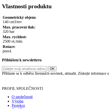
Vlastnosti produktu
Geometrický objem:
140 cm3/rev
Max. pracovní tlak:
320 bar
Max. rychlost:
2500 ot./min.
Rotace:
pravá
Přihlášení k newsletteru
Přihlaste se k odběru firemních novinek, aktualit. Získejte informac
Informace o zpracování vašich osobních údajů, které jste do r
PROFIL SPOLEČNOSTI
O společnosti
Výroba
Projekce