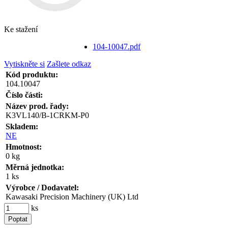
Ke stažení
104-10047.pdf
Vytiskněte si
Zašlete odkaz
Kód produktu:
104.10047
Číslo části:
Název prod. řady:
K3VL140/B-1CRKM-P0
Skladem:
NE
Hmotnost:
0 kg
Měrná jednotka:
1 ks
Výrobce / Dodavatel:
Kawasaki Precision Machinery (UK) Ltd
ks
Poptat