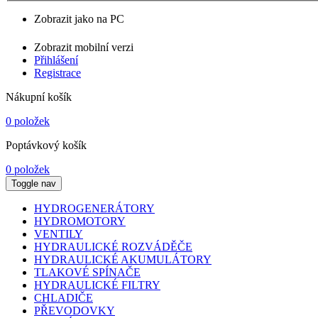
Zobrazit jako na PC
Zobrazit mobilní verzi
Přihlášení
Registrace
Nákupní košík
0 položek
Poptávkový košík
0 položek
Toggle nav
HYDROGENERÁTORY
HYDROMOTORY
VENTILY
HYDRAULICKÉ ROZVÁDĚČE
HYDRAULICKÉ AKUMULÁTORY
TLAKOVÉ SPÍNAČE
HYDRAULICKÉ FILTRY
CHLADIČE
PŘEVODOVKY