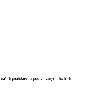
e o našich produktech a poskytovaných službách
egistračního formuláře vyplnili, naleznete
zde
.