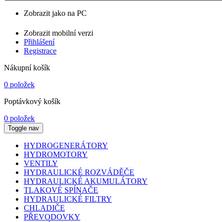
Zobrazit jako na PC
Zobrazit mobilní verzi
Přihlášení
Registrace
Nákupní košík
0 položek
Poptávkový košík
0 položek
Toggle nav
HYDROGENERÁTORY
HYDROMOTORY
VENTILY
HYDRAULICKÉ ROZVÁDĚČE
HYDRAULICKÉ AKUMULÁTORY
TLAKOVÉ SPÍNAČE
HYDRAULICKÉ FILTRY
CHLADIČE
PŘEVODOVKY