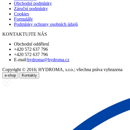
Obchodní podmínky
Záruční podmínky
Cookies
Formuláře
Podmínky ochrany osobních údajů
KONTAKTUJTE NÁS
Obchodní oddělení
+420 572 637 796
+420 572 637 796
E-mail:
hydroma@hydroma.cz
Copyright © 2016; HYDROMA, s.r.o.; všechna práva vyhrazena
e-shop
Kontakty