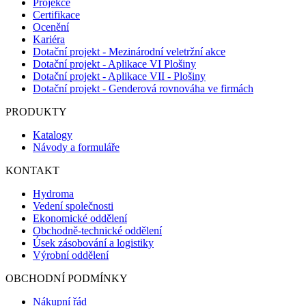
Projekce
Certifikace
Ocenění
Kariéra
Dotační projekt - Mezinárodní veletržní akce
Dotační projekt - Aplikace VI Plošiny
Dotační projekt - Aplikace VII - Plošiny
Dotační projekt - Genderová rovnováha ve firmách
PRODUKTY
Katalogy
Návody a formuláře
KONTAKT
Hydroma
Vedení společnosti
Ekonomické oddělení
Obchodně-technické oddělení
Úsek zásobování a logistiky
Výrobní oddělení
OBCHODNÍ PODMÍNKY
Nákupní řád