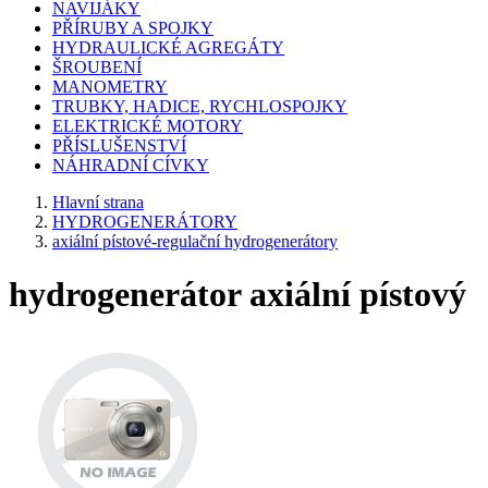
NAVIJÁKY
PŘÍRUBY A SPOJKY
HYDRAULICKÉ AGREGÁTY
ŠROUBENÍ
MANOMETRY
TRUBKY, HADICE, RYCHLOSPOJKY
ELEKTRICKÉ MOTORY
PŘÍSLUŠENSTVÍ
NÁHRADNÍ CÍVKY
Hlavní strana
HYDROGENERÁTORY
axiální pístové-regulační hydrogenerátory
hydrogenerátor axiální pístový