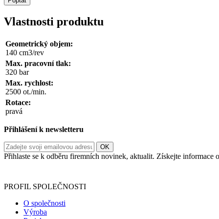
Poptat
Vlastnosti produktu
Geometrický objem:
140 cm3/rev
Max. pracovní tlak:
320 bar
Max. rychlost:
2500 ot./min.
Rotace:
pravá
Přihlášení k newsletteru
Přihlaste se k odběru firemních novinek, aktualit. Získejte informac
Informace o zpracování vašich osobních údajů, které jste do r
PROFIL SPOLEČNOSTI
O společnosti
Výroba