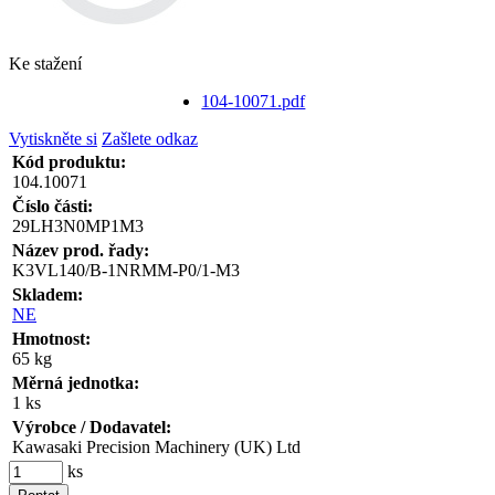
Ke stažení
104-10071.pdf
Vytiskněte si
Zašlete odkaz
Kód produktu:
104.10071
Číslo části:
29LH3N0MP1M3
Název prod. řady:
K3VL140/B-1NRMM-P0/1-M3
Skladem:
NE
Hmotnost:
65 kg
Měrná jednotka:
1 ks
Výrobce / Dodavatel:
Kawasaki Precision Machinery (UK) Ltd
ks