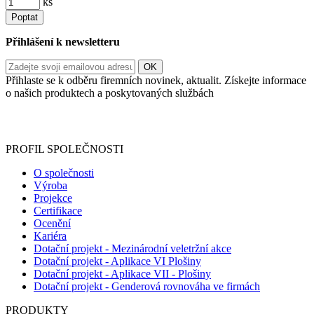
ks
Poptat
Přihlášení k newsletteru
Přihlaste se k odběru firemních novinek, aktualit. Získejte informace
o našich produktech a poskytovaných službách
Informace o zpracování vašich osobních údajů, které jste do
registračního formuláře vyplnili, naleznete
zde
.
PROFIL SPOLEČNOSTI
O společnosti
Výroba
Projekce
Certifikace
Ocenění
Kariéra
Dotační projekt - Mezinárodní veletržní akce
Dotační projekt - Aplikace VI Plošiny
Dotační projekt - Aplikace VII - Plošiny
Dotační projekt - Genderová rovnováha ve firmách
PRODUKTY