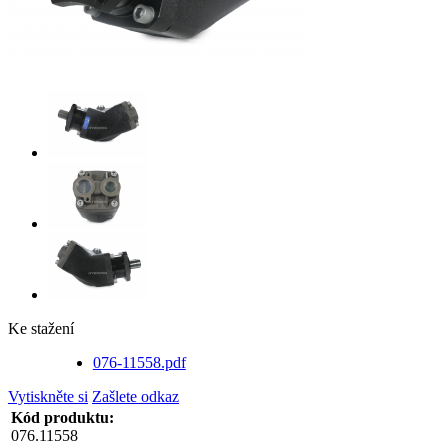
Ke stažení
076-11558.pdf
Vytiskněte si
Zašlete odkaz
Kód produktu:
076.11558