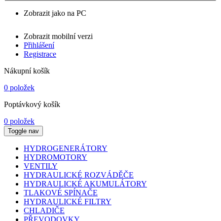
Zobrazit jako na PC
Zobrazit mobilní verzi
Přihlášení
Registrace
Nákupní košík
0 položek
Poptávkový košík
0 položek
Toggle nav
HYDROGENERÁTORY
HYDROMOTORY
VENTILY
HYDRAULICKÉ ROZVÁDĚČE
HYDRAULICKÉ AKUMULÁTORY
TLAKOVÉ SPÍNAČE
HYDRAULICKÉ FILTRY
CHLADIČE
PŘEVODOVKY