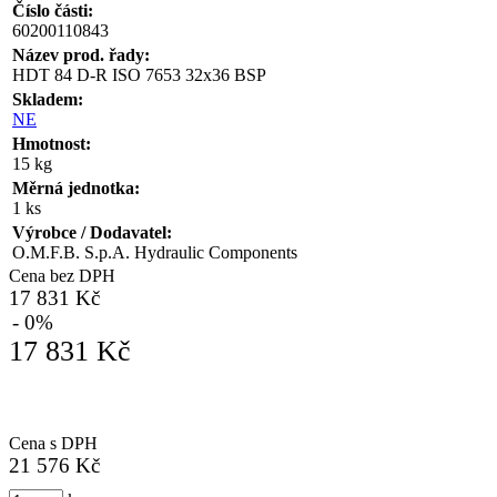
Číslo části:
60200110843
Název prod. řady:
HDT 84 D-R ISO 7653 32x36 BSP
Skladem:
NE
Hmotnost:
15 kg
Měrná jednotka:
1 ks
Výrobce / Dodavatel:
O.M.F.B. S.p.A. Hydraulic Components
Cena bez DPH
17 831 Kč
- 0%
17 831 Kč
Cena s DPH
21 576 Kč