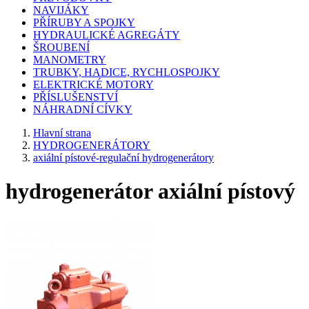
NAVIJÁKY
PŘÍRUBY A SPOJKY
HYDRAULICKÉ AGREGÁTY
ŠROUBENÍ
MANOMETRY
TRUBKY, HADICE, RYCHLOSPOJKY
ELEKTRICKÉ MOTORY
PŘÍSLUŠENSTVÍ
NÁHRADNÍ CÍVKY
Hlavní strana
HYDROGENERÁTORY
axiální pístové-regulační hydrogenerátory
hydrogenerátor axiální pístový