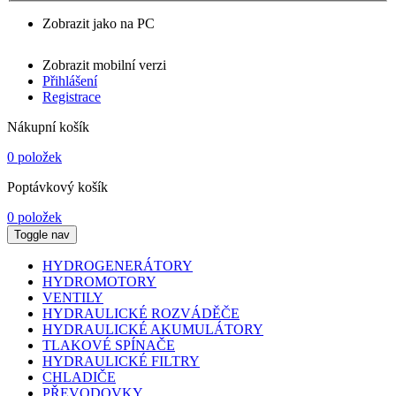
Zobrazit jako na PC
Zobrazit mobilní verzi
Přihlášení
Registrace
Nákupní košík
0 položek
Poptávkový košík
0 položek
Toggle nav
HYDROGENERÁTORY
HYDROMOTORY
VENTILY
HYDRAULICKÉ ROZVÁDĚČE
HYDRAULICKÉ AKUMULÁTORY
TLAKOVÉ SPÍNAČE
HYDRAULICKÉ FILTRY
CHLADIČE
PŘEVODOVKY