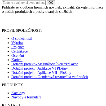
Přihlaste se k odběru firemních novinek, aktualit. Získejte informace
o našich produktech a poskytovaných službách
Informace o zpracování vašich osobních údajů, které jste do
registračního formuláře vyplnili, naleznete
zde
.
PROFIL SPOLEČNOSTI
O společnosti
Výroba
Projekce
Certifikace
Ocenění
Kariéra
Dotační projekt - Mezinárodní veletržní akce
Dotační projekt - Aplikace VI Plošiny
Dotační projekt - Aplikace VII - Plošiny
Dotační projekt - Genderová rovnováha ve firmách
PRODUKTY
Katalogy
Návody a formuláře
KONTAKT