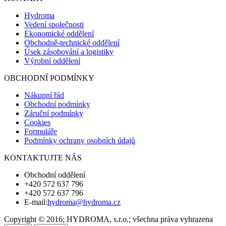
Hydroma
Vedení společnosti
Ekonomické oddělení
Obchodně-technické oddělení
Úsek zásobování a logistiky
Výrobní oddělení
OBCHODNÍ PODMÍNKY
Nákupní řád
Obchodní podmínky
Záruční podmínky
Cookies
Formuláře
Podmínky ochrany osobních údajů
KONTAKTUJTE NÁS
Obchodní oddělení
+420 572 637 796
+420 572 637 796
E-mail:
hydroma@hydroma.cz
Copyright © 2016; HYDROMA, s.r.o.; všechna práva vyhrazena