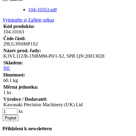
104-10163.pdf
Vytiskněte si
Zašlete odkaz
Kód produktu:
104.10163
Číslo části:
29LG3N0MP1S2
Název prod. řady:
K3VL112/B-1NRMM-P0/1-S2, SPR QN:20013028
Skladem:
NE
Hmotnost:
60.1 kg
Měrná jednotka:
1 ks
Výrobce / Dodavatel:
Kawasaki Precision Machinery (UK) Ltd
ks
Poptat
Přihlášení k newsletteru