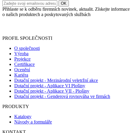
Přihlaste se k odběru firemních novinek, aktualit. Získejte informace
o našich produktech a poskytovaných službách
Informace o zpracování vašich osobních údajů, které jste do
registračního formuláře vyplnili, naleznete
zde
.
PROFIL SPOLEČNOSTI
O společnosti
Výroba
Projekce
Certifikace
Ocenění
Kariéra
Dotační projekt - Mezinárodní veletržní akce
Dotační projekt - Aplikace VI Plošiny
Dotační projekt - Aplikace VII - Plošiny
Dotační projekt - Genderová rovnováha ve firmách
PRODUKTY
Katalogy
Návody a formuláře
KONTAKT