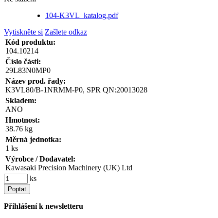
104-K3VL_katalog.pdf
Vytiskněte si
Zašlete odkaz
Kód produktu:
104.10214
Číslo části:
29L83N0MP0
Název prod. řady:
K3VL80/B-1NRMM-P0, SPR QN:20013028
Skladem:
ANO
Hmotnost:
38.76 kg
Měrná jednotka:
1 ks
Výrobce / Dodavatel:
Kawasaki Precision Machinery (UK) Ltd
ks
Poptat
Přihlášení k newsletteru