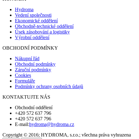
Hydroma
Vedení společnosti
Ekonomické oddělení
Obchodně-technické oddělení
Úsek zásobování a logistiky
Výrobní oddělení
OBCHODNÍ PODMÍNKY
Nákupní řád
Obchodní podmínky
Záruční podmínky
Cookies
Formuláře
Podmínky ochrany osobních údajů
KONTAKTUJTE NÁS
Obchodní oddělení
+420 572 637 796
+420 572 637 796
E-mail:
hydroma@hydroma.cz
Copyright © 2016; HYDROMA, s.r.o.; všechna práva vyhrazena