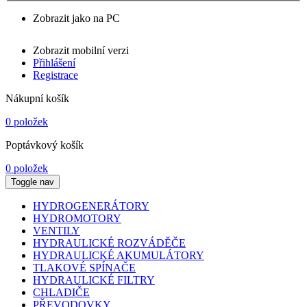
Zobrazit jako na PC
Zobrazit mobilní verzi
Přihlášení
Registrace
Nákupní košík
0 položek
Poptávkový košík
0 položek
Toggle nav
HYDROGENERÁTORY
HYDROMOTORY
VENTILY
HYDRAULICKÉ ROZVÁDĚČE
HYDRAULICKÉ AKUMULÁTORY
TLAKOVÉ SPÍNAČE
HYDRAULICKÉ FILTRY
CHLADIČE
PŘEVODOVKY