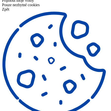
Přijmout moje volby
Pouze nezbytné cookies
Zpět