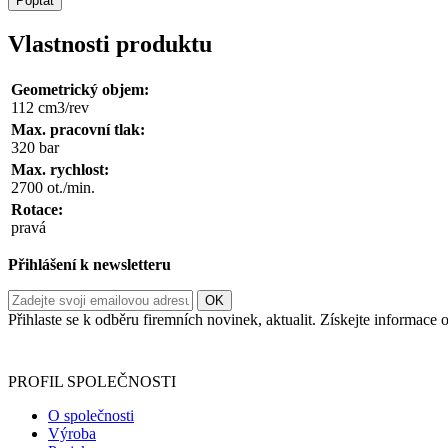
Poptat
Vlastnosti produktu
Geometrický objem:
112 cm3/rev
Max. pracovní tlak:
320 bar
Max. rychlost:
2700 ot./min.
Rotace:
pravá
Přihlášení k newsletteru
Přihlaste se k odběru firemních novinek, aktualit. Získejte informac
Informace o zpracování vašich osobních údajů, které jste do r
PROFIL SPOLEČNOSTI
O společnosti
Výroba