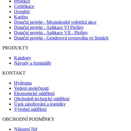
Projekce
Certifikace
Ocenění
Kariéra
Dotační projekt - Mezinárodní veletržní akce
Dotační projekt - Aplikace VI Plošiny
Dotační projekt - Aplikace VII - Plošiny
Dotační projekt - Genderová rovnováha ve firmách
PRODUKTY
Katalogy
Návody a formuláře
KONTAKT
Hydroma
Vedení společnosti
Ekonomické oddělení
Obchodně-technické oddělení
Úsek zásobování a logistiky
Výrobní oddělení
OBCHODNÍ PODMÍNKY
Nákupní řád