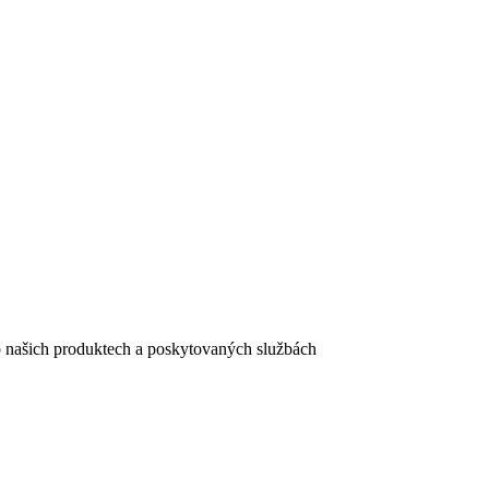
e o našich produktech a poskytovaných službách
egistračního formuláře vyplnili, naleznete
zde
.