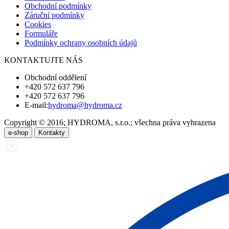
Obchodní podmínky
Záruční podmínky
Cookies
Formuláře
Podmínky ochrany osobních údajů
KONTAKTUJTE NÁS
Obchodní oddělení
+420 572 637 796
+420 572 637 796
E-mail:
hydroma@hydroma.cz
Copyright © 2016; HYDROMA, s.r.o.; všechna práva vyhrazena
e-shop
Kontakty