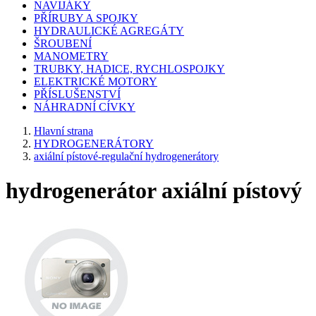
NAVIJÁKY
PŘÍRUBY A SPOJKY
HYDRAULICKÉ AGREGÁTY
ŠROUBENÍ
MANOMETRY
TRUBKY, HADICE, RYCHLOSPOJKY
ELEKTRICKÉ MOTORY
PŘÍSLUŠENSTVÍ
NÁHRADNÍ CÍVKY
Hlavní strana
HYDROGENERÁTORY
axiální pístové-regulační hydrogenerátory
hydrogenerátor axiální pístový