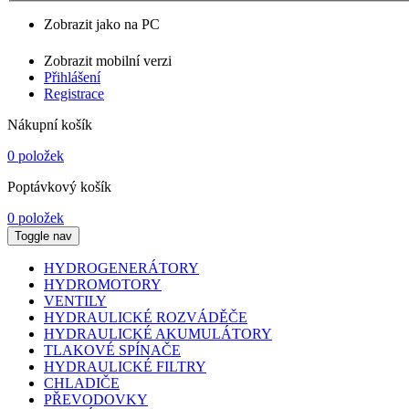
Zobrazit jako na PC
Zobrazit mobilní verzi
Přihlášení
Registrace
Nákupní košík
0 položek
Poptávkový košík
0 položek
Toggle nav
HYDROGENERÁTORY
HYDROMOTORY
VENTILY
HYDRAULICKÉ ROZVÁDĚČE
HYDRAULICKÉ AKUMULÁTORY
TLAKOVÉ SPÍNAČE
HYDRAULICKÉ FILTRY
CHLADIČE
PŘEVODOVKY