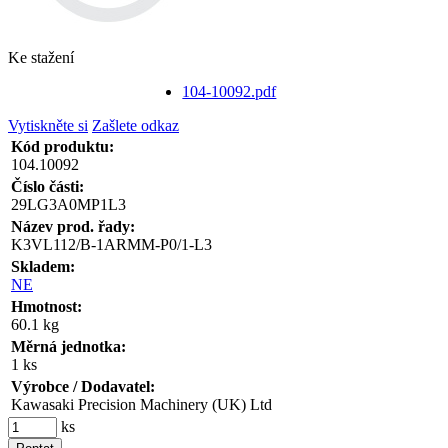
Ke stažení
104-10092.pdf
Vytiskněte si
Zašlete odkaz
Kód produktu:
104.10092
Číslo části:
29LG3A0MP1L3
Název prod. řady:
K3VL112/B-1ARMM-P0/1-L3
Skladem:
NE
Hmotnost:
60.1 kg
Měrná jednotka:
1 ks
Výrobce / Dodavatel:
Kawasaki Precision Machinery (UK) Ltd
ks