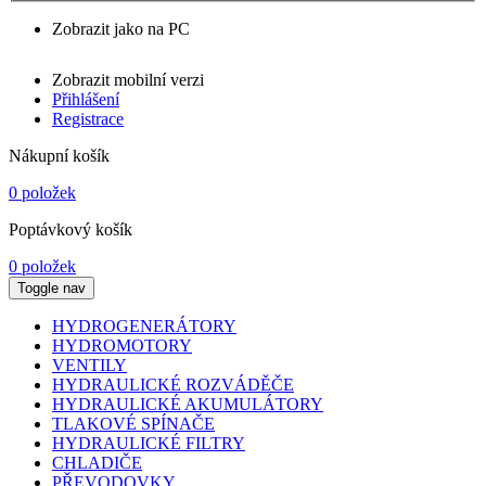
Zobrazit jako na PC
Zobrazit mobilní verzi
Přihlášení
Registrace
Nákupní košík
0 položek
Poptávkový košík
0 položek
Toggle nav
HYDROGENERÁTORY
HYDROMOTORY
VENTILY
HYDRAULICKÉ ROZVÁDĚČE
HYDRAULICKÉ AKUMULÁTORY
TLAKOVÉ SPÍNAČE
HYDRAULICKÉ FILTRY
CHLADIČE
PŘEVODOVKY