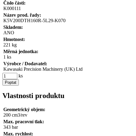
Číslo části:
K000111
Název prod. řady:
K5V200DTH160R-5L29-K070
Skladem:
ANO
Hmotnost:
221 kg
Měrná jednotka:
1 ks
Výrobce / Dodavatel:
Kawasaki Precision Machinery (UK) Ltd
ks
Poptat
Vlastnosti produktu
Geometrický objem:
200 cm3/rev
Max. pracovní tlak:
343 bar
Max. rychlost: