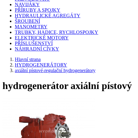
NAVIJÁKY
PŘÍRUBY A SPOJKY
HYDRAULICKÉ AGREGÁTY
ŠROUBENÍ
MANOMETRY
TRUBKY, HADICE, RYCHLOSPOJKY
ELEKTRICKÉ MOTORY
PŘÍSLUŠENSTVÍ
NÁHRADNÍ CÍVKY
Hlavní strana
HYDROGENERÁTORY
axiální pístové-regulační hydrogenerátory
hydrogenerátor axiální pístový