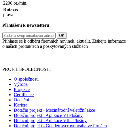
2200 ot./min.
Rotace:
pravá
Přihlášení k newsletteru
Přihlaste se k odběru firemních novinek, aktualit. Získejte informace
o našich produktech a poskytovaných službách
Informace o zpracování vašich osobních údajů, které jste do
registračního formuláře vyplnili, naleznete
zde
.
PROFIL SPOLEČNOSTI
O společnosti
Výroba
Projekce
Certifikace
Ocenění
Kariéra
Dotační projekt - Mezinárodní veletržní akce
Dotační projekt - Aplikace VI Plošiny
Dotační projekt - Aplikace VII - Plošiny
Dotační projekt - Genderová rovnováha ve firmách