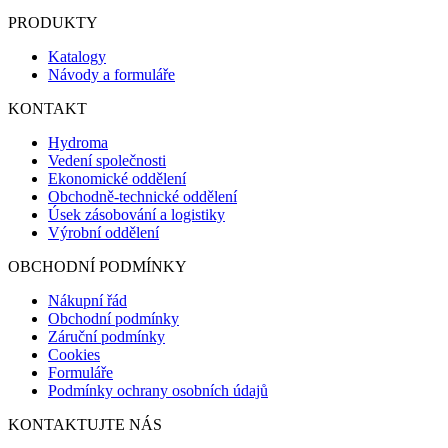
PRODUKTY
Katalogy
Návody a formuláře
KONTAKT
Hydroma
Vedení společnosti
Ekonomické oddělení
Obchodně-technické oddělení
Úsek zásobování a logistiky
Výrobní oddělení
OBCHODNÍ PODMÍNKY
Nákupní řád
Obchodní podmínky
Záruční podmínky
Cookies
Formuláře
Podmínky ochrany osobních údajů
KONTAKTUJTE NÁS