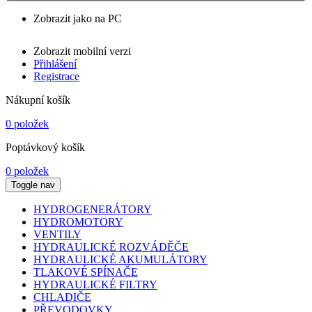
Zobrazit jako na PC
Zobrazit mobilní verzi
Přihlášení
Registrace
Nákupní košík
0 položek
Poptávkový košík
0 položek
Toggle nav
HYDROGENERÁTORY
HYDROMOTORY
VENTILY
HYDRAULICKÉ ROZVÁDĚČE
HYDRAULICKÉ AKUMULÁTORY
TLAKOVÉ SPÍNAČE
HYDRAULICKÉ FILTRY
CHLADIČE
PŘEVODOVKY