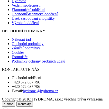
Hydroma
Vedení společnosti
Ekonomické oddělení
Obchodně-technické oddělení
Úsek zásobování a logistiky
Výrobní oddělení
OBCHODNÍ PODMÍNKY
Nákupní řád
Obchodní podmínky
Záruční podmínky
Cookies
Formuláře
Podmínky ochrany osobních údajů
KONTAKTUJTE NÁS
Obchodní oddělení
+420 572 637 796
+420 572 637 796
E-mail:
hydroma@hydroma.cz
Copyright © 2016; HYDROMA, s.r.o.; všechna práva vyhrazena
e-shop
Kontakty