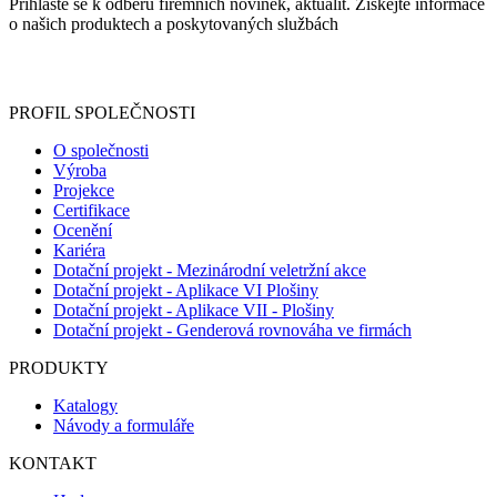
Přihlaste se k odběru firemních novinek, aktualit. Získejte informace
o našich produktech a poskytovaných službách
Informace o zpracování vašich osobních údajů, které jste do
registračního formuláře vyplnili, naleznete
zde
.
PROFIL SPOLEČNOSTI
O společnosti
Výroba
Projekce
Certifikace
Ocenění
Kariéra
Dotační projekt - Mezinárodní veletržní akce
Dotační projekt - Aplikace VI Plošiny
Dotační projekt - Aplikace VII - Plošiny
Dotační projekt - Genderová rovnováha ve firmách
PRODUKTY
Katalogy
Návody a formuláře
KONTAKT