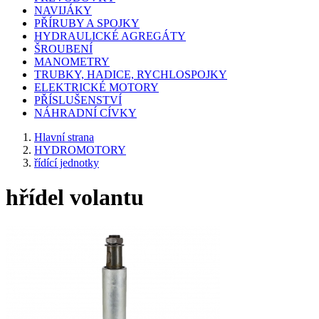
NAVIJÁKY
PŘÍRUBY A SPOJKY
HYDRAULICKÉ AGREGÁTY
ŠROUBENÍ
MANOMETRY
TRUBKY, HADICE, RYCHLOSPOJKY
ELEKTRICKÉ MOTORY
PŘÍSLUŠENSTVÍ
NÁHRADNÍ CÍVKY
Hlavní strana
HYDROMOTORY
řídící jednotky
hřídel volantu