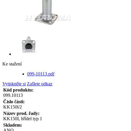
Ke stažení
099-10113.pdf
Vytiskněte si
Zašlete odkaz
Kód produktu:
099.10113
Číslo části:
KK150l/2
Název prod. řady:
KK150I, hřídel typ 1
Skladem:
ANO