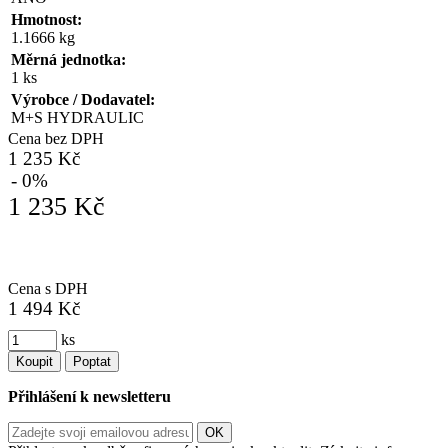
Hmotnost:
1.1666 kg
Měrná jednotka:
1 ks
Výrobce / Dodavatel:
M+S HYDRAULIC
Cena bez DPH
1 235 Kč
- 0%
1 235 Kč
Cena s DPH
1 494 Kč
ks
Koupit
Poptat
Přihlášení k newsletteru