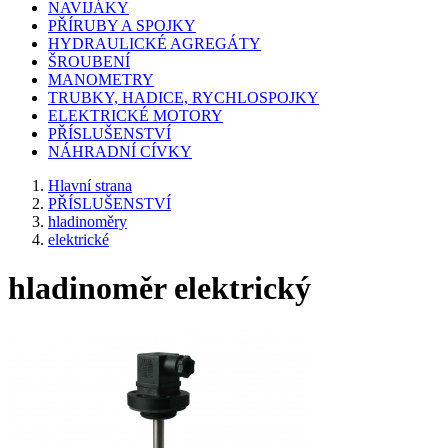
NAVIJÁKY
PŘÍRUBY A SPOJKY
HYDRAULICKÉ AGREGÁTY
ŠROUBENÍ
MANOMETRY
TRUBKY, HADICE, RYCHLOSPOJKY
ELEKTRICKÉ MOTORY
PŘÍSLUŠENSTVÍ
NÁHRADNÍ CÍVKY
Hlavní strana
PŘÍSLUŠENSTVÍ
hladinoměry
elektrické
hladinoměr elektrický