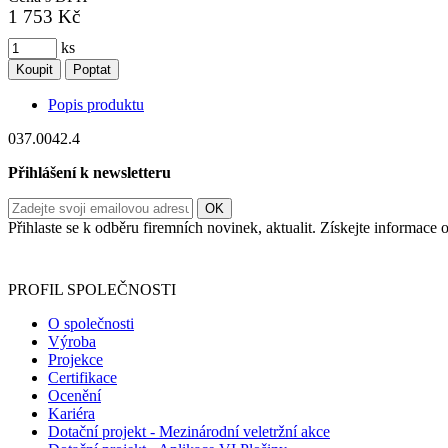
1 753 Kč
ks
Koupit
Poptat
Popis produktu
037.0042.4
Přihlášení k newsletteru
Přihlaste se k odběru firemních novinek, aktualit. Získejte informac
Informace o zpracování vašich osobních údajů, které jste do r
PROFIL SPOLEČNOSTI
O společnosti
Výroba
Projekce
Certifikace
Ocenění
Kariéra
Dotační projekt - Mezinárodní veletržní akce