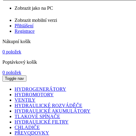
Zobrazit jako na PC
Zobrazit mobilní verzi
Přihlášení
Registrace
Nákupní košík
0 položek
Poptávkový košík
0 položek
Toggle nav
HYDROGENERÁTORY
HYDROMOTORY
VENTILY
HYDRAULICKÉ ROZVÁDĚČE
HYDRAULICKÉ AKUMULÁTORY
TLAKOVÉ SPÍNAČE
HYDRAULICKÉ FILTRY
CHLADIČE
PŘEVODOVKY