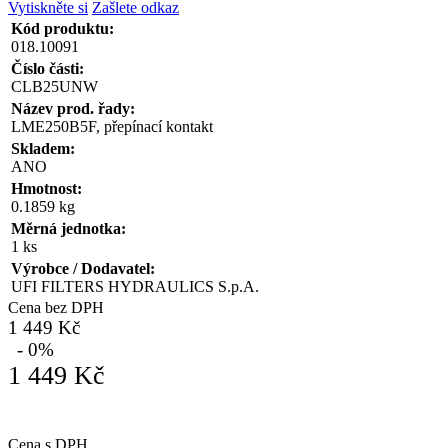
Vytiskněte si
Zašlete odkaz
Kód produktu:
018.10091
Číslo části:
CLB25UNW
Název prod. řady:
LME250B5F, přepínací kontakt
Skladem:
ANO
Hmotnost:
0.1859 kg
Měrná jednotka:
1 ks
Výrobce / Dodavatel:
UFI FILTERS HYDRAULICS S.p.A.
Cena bez DPH
1 449 Kč
- 0%
1 449 Kč
Cena s DPH