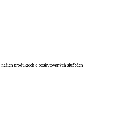
e o našich produktech a poskytovaných službách
egistračního formuláře vyplnili, naleznete
zde
.