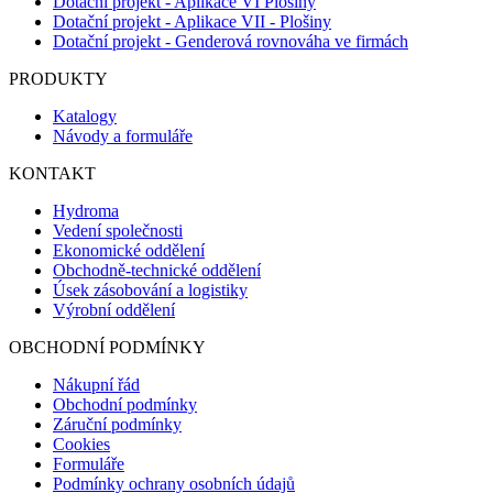
Dotační projekt - Aplikace VI Plošiny
Dotační projekt - Aplikace VII - Plošiny
Dotační projekt - Genderová rovnováha ve firmách
PRODUKTY
Katalogy
Návody a formuláře
KONTAKT
Hydroma
Vedení společnosti
Ekonomické oddělení
Obchodně-technické oddělení
Úsek zásobování a logistiky
Výrobní oddělení
OBCHODNÍ PODMÍNKY
Nákupní řád
Obchodní podmínky
Záruční podmínky
Cookies
Formuláře
Podmínky ochrany osobních údajů