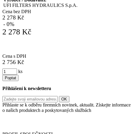
UFI FILTERS HYDRAULICS S.p.A.
Cena bez DPH
2 278 Kč
- 0%
2 278 Kč
Cena s DPH
2 756 Kč
ks
Poptat
Přihlášení k newsletteru
Přihlaste se k odběru firemních novinek, aktualit. Získejte informace
o našich produktech a poskytovaných službách
Informace o zpracování vašich osobních údajů, které jste do
registračního formuláře vyplnili, naleznete
zde
.