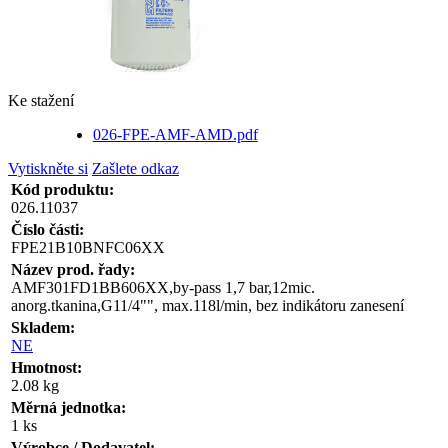
Ke stažení
026-FPE-AMF-AMD.pdf
Vytiskněte si
Zašlete odkaz
Kód produktu:
026.11037
Číslo části:
FPE21B10BNFC06XX
Název prod. řady:
AMF301FD1BB606XX,by-pass 1,7 bar,12mic.
anorg.tkanina,G11/4"", max.118l/min, bez indikátoru zanesení
Skladem:
NE
Hmotnost:
2.08 kg
Měrná jednotka:
1 ks
Výrobce / Dodavatel: