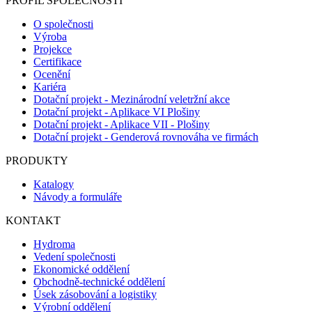
PROFIL SPOLEČNOSTI
O společnosti
Výroba
Projekce
Certifikace
Ocenění
Kariéra
Dotační projekt - Mezinárodní veletržní akce
Dotační projekt - Aplikace VI Plošiny
Dotační projekt - Aplikace VII - Plošiny
Dotační projekt - Genderová rovnováha ve firmách
PRODUKTY
Katalogy
Návody a formuláře
KONTAKT
Hydroma
Vedení společnosti
Ekonomické oddělení
Obchodně-technické oddělení
Úsek zásobování a logistiky
Výrobní oddělení