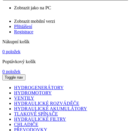
Zobrazit jako na PC
Zobrazit mobilní verzi
Přihlášení
Registrace
Nákupní košík
0 položek
Poptávkový košík
0 položek
Toggle nav
HYDROGENERÁTORY
HYDROMOTORY
VENTILY
HYDRAULICKÉ ROZVÁDĚČE
HYDRAULICKÉ AKUMULÁTORY
TLAKOVÉ SPÍNAČE
HYDRAULICKÉ FILTRY
CHLADIČE
PŘEVODOVKY