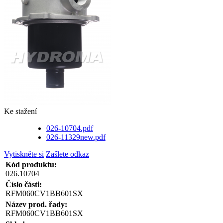
Ke stažení
026-10704.pdf
026-11329new.pdf
Vytiskněte si
Zašlete odkaz
Kód produktu:
026.10704
Číslo části:
RFM060CV1BB601SX
Název prod. řady:
RFM060CV1BB601SX