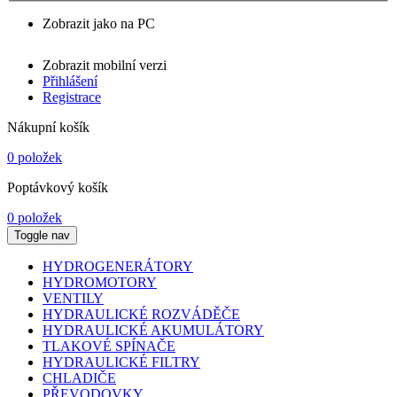
Zobrazit jako na PC
Zobrazit mobilní verzi
Přihlášení
Registrace
Nákupní košík
0 položek
Poptávkový košík
0 položek
Toggle nav
HYDROGENERÁTORY
HYDROMOTORY
VENTILY
HYDRAULICKÉ ROZVÁDĚČE
HYDRAULICKÉ AKUMULÁTORY
TLAKOVÉ SPÍNAČE
HYDRAULICKÉ FILTRY
CHLADIČE
PŘEVODOVKY