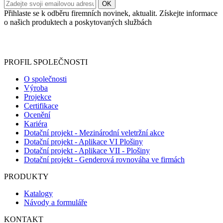
Přihlaste se k odběru firemních novinek, aktualit. Získejte informace
o našich produktech a poskytovaných službách
Informace o zpracování vašich osobních údajů, které jste do
registračního formuláře vyplnili, naleznete
zde
.
PROFIL SPOLEČNOSTI
O společnosti
Výroba
Projekce
Certifikace
Ocenění
Kariéra
Dotační projekt - Mezinárodní veletržní akce
Dotační projekt - Aplikace VI Plošiny
Dotační projekt - Aplikace VII - Plošiny
Dotační projekt - Genderová rovnováha ve firmách
PRODUKTY
Katalogy
Návody a formuláře
KONTAKT