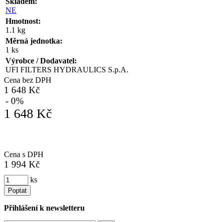
Skladem:
NE
Hmotnost:
1.1 kg
Měrná jednotka:
1 ks
Výrobce / Dodavatel:
UFI FILTERS HYDRAULICS S.p.A.
Cena bez DPH
1 648 Kč
- 0%
1 648 Kč
Cena s DPH
1 994 Kč
ks
Poptat
Přihlášení k newsletteru