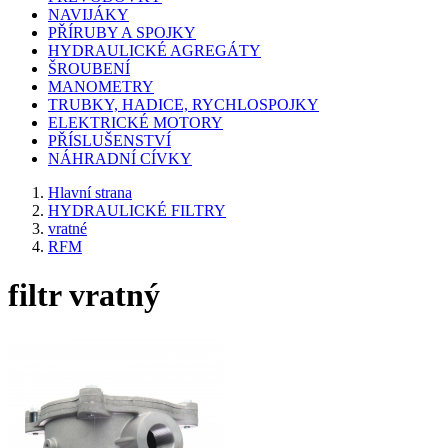
NAVIJÁKY
PŘÍRUBY A SPOJKY
HYDRAULICKÉ AGREGÁTY
ŠROUBENÍ
MANOMETRY
TRUBKY, HADICE, RYCHLOSPOJKY
ELEKTRICKÉ MOTORY
PŘÍSLUŠENSTVÍ
NÁHRADNÍ CÍVKY
Hlavní strana
HYDRAULICKÉ FILTRY
vratné
RFM
filtr vratný