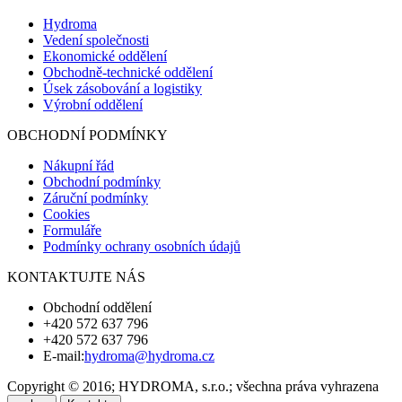
Hydroma
Vedení společnosti
Ekonomické oddělení
Obchodně-technické oddělení
Úsek zásobování a logistiky
Výrobní oddělení
OBCHODNÍ PODMÍNKY
Nákupní řád
Obchodní podmínky
Záruční podmínky
Cookies
Formuláře
Podmínky ochrany osobních údajů
KONTAKTUJTE NÁS
Obchodní oddělení
+420 572 637 796
+420 572 637 796
E-mail:
hydroma@hydroma.cz
Copyright © 2016; HYDROMA, s.r.o.; všechna práva vyhrazena