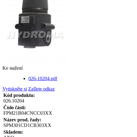
Ke stažení
026-10204.pdf
Vytiskněte si
Zašlete odkaz
Kód produktu:
026.10204
Číslo části:
FPM21B04CNCC03XX
Název prod. řady:
SPM301CD1CB303XX
Skladem: