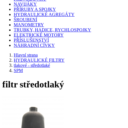
NAVIJÁKY
PŘÍRUBY A SPOJKY
HYDRAULICKÉ AGREGÁTY
ŠROUBENÍ
MANOMETRY
TRUBKY, HADICE, RYCHLOSPOJKY
ELEKTRICKÉ MOTORY
PŘÍSLUŠENSTVÍ
NÁHRADNÍ CÍVKY
Hlavní strana
HYDRAULICKÉ FILTRY
tlakové - středotlaké
SPM
filtr středotlaký