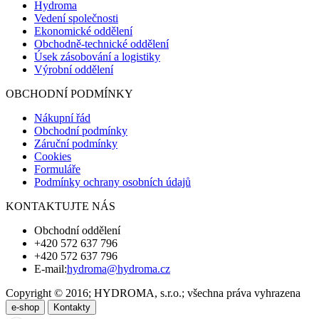
Hydroma
Vedení společnosti
Ekonomické oddělení
Obchodně-technické oddělení
Úsek zásobování a logistiky
Výrobní oddělení
OBCHODNÍ PODMÍNKY
Nákupní řád
Obchodní podmínky
Záruční podmínky
Cookies
Formuláře
Podmínky ochrany osobních údajů
KONTAKTUJTE NÁS
Obchodní oddělení
+420 572 637 796
+420 572 637 796
E-mail:
hydroma@hydroma.cz
Copyright © 2016; HYDROMA, s.r.o.; všechna práva vyhrazena
e-shop
Kontakty