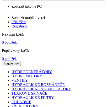
Zobrazit jako na PC
Zobrazit mobilní verzi
Přihlášení
Registrace
Nákupní košík
0 položek
Poptávkový košík
0 položek
Toggle nav
HYDROGENERÁTORY
HYDROMOTORY
VENTILY
HYDRAULICKÉ ROZVÁDĚČE
HYDRAULICKÉ AKUMULÁTORY
TLAKOVÉ SPÍNAČE
HYDRAULICKÉ FILTRY
CHLADIČE
PŘEVODOVKY