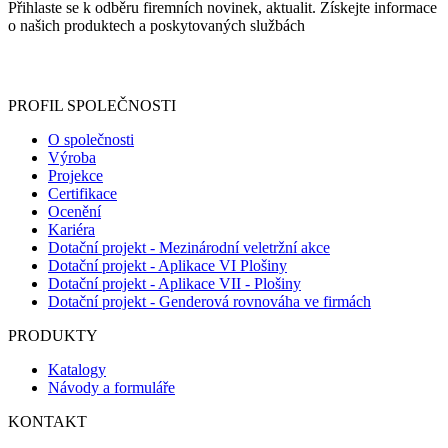
Přihlaste se k odběru firemních novinek, aktualit. Získejte informace
o našich produktech a poskytovaných službách
Informace o zpracování vašich osobních údajů, které jste do
registračního formuláře vyplnili, naleznete
zde
.
PROFIL SPOLEČNOSTI
O společnosti
Výroba
Projekce
Certifikace
Ocenění
Kariéra
Dotační projekt - Mezinárodní veletržní akce
Dotační projekt - Aplikace VI Plošiny
Dotační projekt - Aplikace VII - Plošiny
Dotační projekt - Genderová rovnováha ve firmách
PRODUKTY
Katalogy
Návody a formuláře
KONTAKT